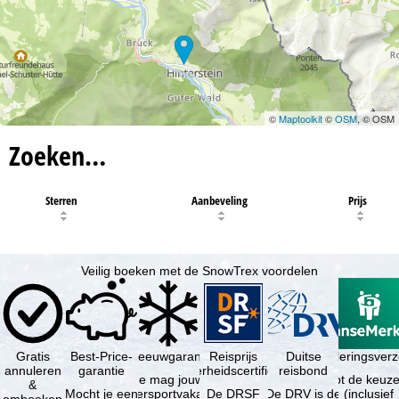
©
Maptoolkit
©
OSM
, © OSM
Zoeken…
Sterren
Aanbeveling
Prijs
Veilig boeken met de SnowTrex voordelen
Gratis
Best-Price-
Sneeuwgarantie
Reisprijs
Reisannuleringsver
Duitse
annuleren
garantie
zekerheidscertificaat
reisbond
Je mag jouw
Je hebt de keuze
&
Mocht je een
wintersportvakantie
De DRSF
De DRV is de
(inclusief