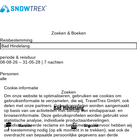
Zoeken & Boeken
Reisbestemming
periode & reisduur
08-08-26 – 31-05-28 | 7 nachten
Personen
alle
Cookie-informatie
Zoeken
Om onze website te optimaliseren, gebruiken we cookies om
gebruiksinformatie te verzamelen, die wij, TravelTrex GmbH, ook
delen met onze partners. Gebruiksprofielen worden aangemaakt
Bad Hindelang
op basis van uw activiteiten met behulp van eindapparaat- en
browserinformatie. Deze gebruiksprofielen worden gebruikt voor
statistische analyse, individuele productaanbevelingen,
geïndividualiseerde reclame en bereikmeting. Hiervoor hebben wij
Overzicht
Skigebied
uw toestemming nodig (op elk moment in te trekken), wat ook de
overdracht van bepaalde persoonlijke gegevens aan derde