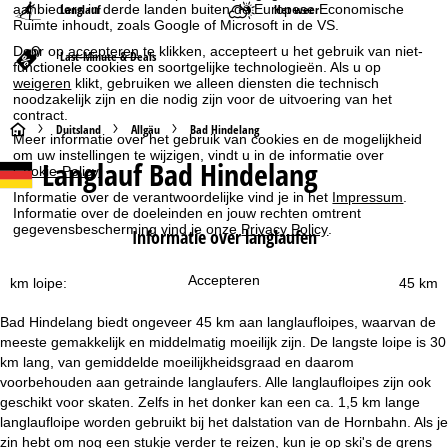
aanbieders in derde landen buiten de Europese Economische
Langlauf
Het weer
Ruimte inhoudt, zoals Google of Microsoft in de VS.
Door op
accepteren
te klikken, accepteert u het gebruik van niet-
Last-Minute & Deals
functionele cookies en soortgelijke technologieën. Als u op
weigeren
klikt, gebruiken we alleen diensten die technisch
noodzakelijk zijn en die nodig zijn voor de uitvoering van het
contract.
S
Duitsland
Allgäu
Bad Hindelang
Meer informatie over het gebruik van cookies en de mogelijkheid
om uw instellingen te wijzigen, vindt u in de informatie over
Langlauf Bad Hindelang
t
Cookie-Policy
.
Informatie over de verantwoordelijke vind je in het
Impressum
.
a
Informatie over de doeleinden en jouw rechten omtrent
gegevensbescherming vind je onze
Privacy Policy
.
Informatie over langlaufen
r
Accepteren
km loipe:
45 km
t
Bad Hindelang biedt ongeveer 45 km aan langlaufloipes, waarvan de
p
meeste gemakkelijk en middelmatig moeilijk zijn. De langste loipe is 30
km lang, van gemiddelde moeilijkheidsgraad en daarom
a
voorbehouden aan getrainde langlaufers. Alle langlaufloipes zijn ook
geschikt voor skaten. Zelfs in het donker kan een ca. 1,5 km lange
g
langlaufloipe worden gebruikt bij het dalstation van de Hornbahn. Als je
zin hebt om nog een stukje verder te reizen, kun je op ski's de grens