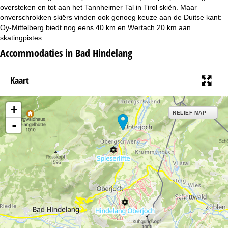
i
oversteken en tot aan het Tannheimer Tal in Tirol skiën. Maar
onverschrokken skiërs vinden ook genoeg keuze aan de Duitse kant:
n
Oy-Mittelberg biedt nog eens 40 km en Wertach 20 km aan
skatingpistes.
a
Accommodaties in Bad Hindelang
Kaart
+
RELIEF MAP
-