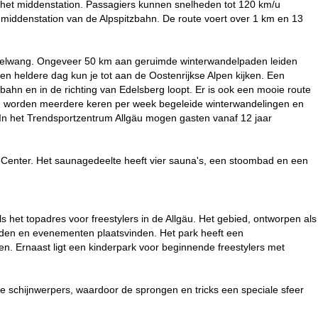
 het middenstation. Passagiers kunnen snelheden tot 120 km/u
middenstation van de Alpspitzbahn. De route voert over 1 km en 13
esselwang. Ongeveer 50 km aan geruimde winterwandelpaden leiden
en heldere dag kun je tot aan de Oostenrijkse Alpen kijken. Een
zbahn en in de richting van Edelsberg loopt. Er is ook een mooie route
ng worden meerdere keren per week begeleide winterwandelingen en
In het Trendsportzentrum Allgäu mogen gasten vanaf 12 jaar
de-Center. Het saunagedeelte heeft vier sauna's, een stoombad en een
het topadres voor freestylers in de Allgäu. Het gebied, ontworpen als
ijden en evenementen plaatsvinden. Het park heeft een
en. Ernaast ligt een kinderpark voor beginnende freestylers met
e schijnwerpers, waardoor de sprongen en tricks een speciale sfeer