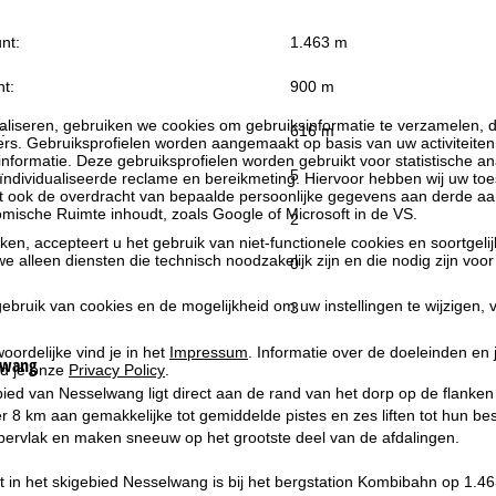
nt:
1.463 m
t:
900 m
liseren, gebruiken we cookies om gebruiksinformatie te verzamelen, d
:
616 m
rs. Gebruiksprofielen worden aangemaakt op basis van uw activiteite
formatie. Deze gebruiksprofielen worden gebruikt voor statistische ana
5
ndividualiseerde reclame en bereikmeting. Hiervoor hebben wij uw to
at ook de overdracht van bepaalde persoonlijke gegevens aan derde aa
ische Ruimte inhoudt, zoals Google of Microsoft in de VS.
2
kken, accepteert u het gebruik van niet-functionele cookies en soortgeli
we alleen diensten die technisch noodzakelijk zijn en die nodig zijn voor
0
ebruik van cookies en de mogelijkheid om uw instellingen te wijzigen, v
3
oordelijke vind je in het
Impressum
. Informatie over de doeleinden en
lwang
d je onze
Privacy Policy
.
bied van Nesselwang ligt direct aan de rand van het dorp op de flanke
 8 km aan gemakkelijke tot gemiddelde pistes en zes liften tot hun b
ppervlak en maken sneeuw op het grootste deel van de afdalingen.
 in het skigebied Nesselwang is bij het bergstation Kombibahn op 1.463