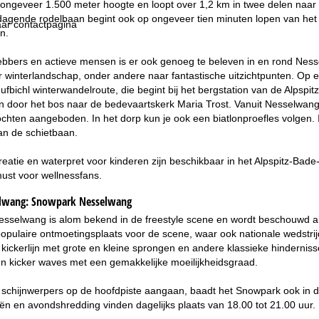
 ongeveer 1.500 meter hoogte en loopt over 1,2 km in twee delen naar
dagende rodelbaan begint ook op ongeveer tien minuten lopen van het 
ar contactpagina
n.
hebbers en actieve mensen is er ook genoeg te beleven in en rond N
r winterlandschap, onder andere naar fantastische uitzichtpunten. Op e
ufbichl winterwandelroute, die begint bij het bergstation van de Alpspit
n door het bos naar de bedevaartskerk Maria Trost. Vanuit Nesselwa
hten aangeboden. In het dorp kun je ook een biatlonproefles volgen. 
n de schietbaan.
reatie en waterpret voor kinderen zijn beschikbaar in het Alpspitz-Ba
ust voor wellnessfans.
lwang:
Snowpark Nesselwang
selwang is alom bekend in de freestyle scene en wordt beschouwd als 
populaire ontmoetingsplaats voor de scene, waar ook nationale wedstr
ickerlijn met grote en kleine sprongen en andere klassieke hinderniss
n kicker waves met een gemakkelijke moeilijkheidsgraad.
 schijnwerpers op de hoofdpiste aangaan, baadt het Snowpark ook in d
iën en avondshredding vinden dagelijks plaats van 18.00 tot 21.00 uur.