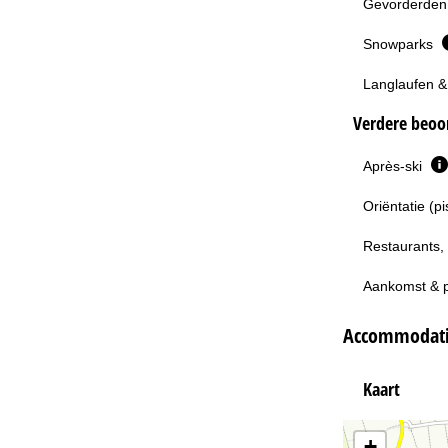
Gevorderden 
Snowparks
Langlaufen &
Verdere beoor
Après-ski
Oriëntatie (p
Restaurants,
Aankomst & 
Accommodatie
Kaart
+