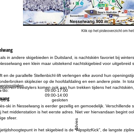
Klik op het pisteoverzicht om het
elwang
 als in andere skigebieden in Duitsland, is nachtskiën favoriet bij winte
 Nesselwang een klein maar uitstekend nachtskigebied voor uitgebreid sk
t en de parallelle Stellenbichl-lift verlengen elke avond hun openingst
nderbroken skiplezier op de hoofdafdaling en een andere piste. In tota
eningstijden
open en freestylers komen ook aan hun trekken tijdens het nachtskiën, 
-do:
09:00-17:00
09:00-14:00
lwang
-zo:
gesloten
ès-ski in Nesselwang is eerder gezellig en gemoedelijk. Verschillende s
ij het middenstation is het eerste adres. Niet ver hiervandaan begint o
ge sfeer.
Advies
jetijdshoogtepunt in het skigebied is de "AlpspitzKick", de langste zipli