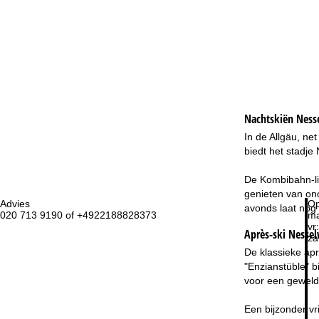
Nachtskiën
Ness
In de Allgäu, net
biedt het stadje
De Kombibahn-lif
genieten van ono
Advies
Op
avonds laat nog 
020 713 9190 of +4922188828373
ma
vr:
Après-ski Nesse
za
De klassieke apr
"Enzianstüble" b
voor een geweldi
Een bijzonder vri