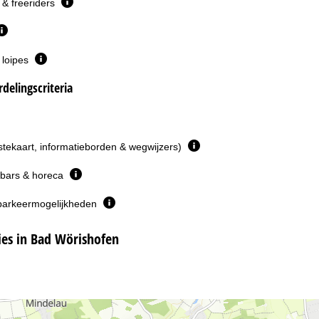
& freeriders
 loipes
delingscriteria
istekaart, informatieborden & wegwijzers)
 bars & horeca
parkeermogelijkheden
s in Bad Wörishofen