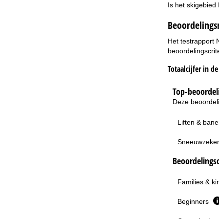
Is het skigebied
Beoordelings
Het testrapport 
beoordelingscrit
Totaalcijfer in d
Top-beoordeli
Deze beoordeli
Liften & ban
Sneeuwzeke
Beoordelingsc
Families & k
Beginners