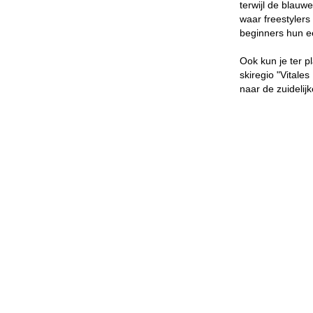
terwijl de blauw
waar freestylers
beginners hun ee
Ook kun je ter p
skiregio "Vitale
naar de zuidelij