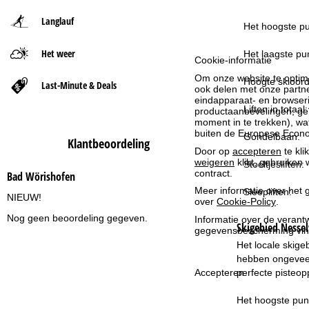
Langlauf
t
Het hoogste pu
Het weer
p
Het laagste pun
Cookie-informatie
Om onze website te optima
a
Hoogte skioord
Last-Minute & Deals
ook delen met onze partne
eindapparaat- en browserin
Liften in totaal:
g
productaanbevelingen, geï
moment in te trekken), w
buiten de Europese Econom
Gondelbaan:
i
Klantbeoordeling
Door op
accepteren
te kli
weigeren
klikt, gebruiken 
Stoeltjesliften:
n
contract.
Bad Wörishofen
Meer informatie over het g
Sleepliften:
a
NIEUW!
over
Cookie-Policy
.
Nog geen beoordeling gegeven.
Informatie over de verantw
Skigebied
Nesse
gegevensbescherming vin
Het locale skige
hebben ongeveer
perfecte pisteo
Accepteren
Het hoogste punt