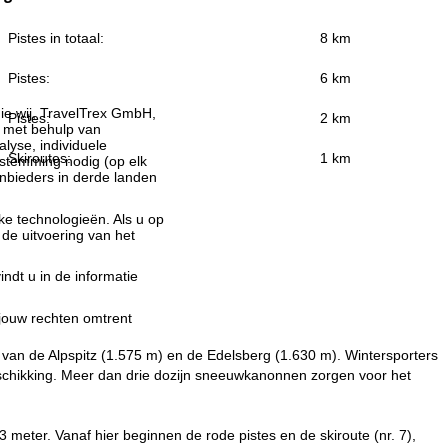
Pistes in totaal:
8 km
Pistes:
6 km
ie wij, TravelTrex GmbH,
Pistes:
2 km
n met behulp van
lyse, individuele
Skiroutes:
1 km
estemming nodig (op elk
nbieders in derde landen
jke technologieën. Als u op
 de uitvoering van het
indt u in de informatie
 jouw rechten omtrent
n van de Alpspitz (1.575 m) en de Edelsberg (1.630 m). Wintersporters
eschikking. Meer dan drie dozijn sneeuwkanonnen zorgen voor het
 meter. Vanaf hier beginnen de rode pistes en de skiroute (nr. 7),