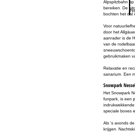
Alpspitzbahn op
bereiken. De uit
Na
bochten het dal i
Voor natuurlief
door het Allgäue
aanrader is de H
van de rodelbaa
sneeuwschoentoc
gebruikmaken va
Relaxatie en rec
sanarium. Een m
Snowpark Nesse
Het Snowpark Nes
funpark, is een 
indrukwekkende k
speciale boxes e
Als 's avonds de
krijgen. Nachtsk