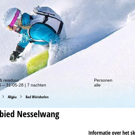
gte van onze kortingsacties!
& reisduur
Personen
 – 31-05-28 | 7 nachten
alle
Allgäu
Bad Wörishofen
ebied
Nesselwang
Informatie over het s