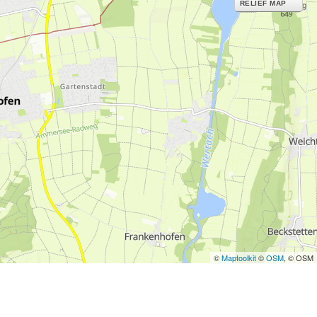
RELIEF MAP
©
Maptoolkit
©
OSM
, © OSM