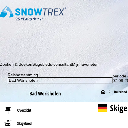
Schrijf je in voor onze nieuwsbrief en wees als eerste op de hoo
Zoeken & Boeken
Skigebieds-consultant
Mijn favorieten
Reisbestemming
periode 
07-08-26
S
Duitsland
Bad Wörishofen
t
Skig
Overzicht
a
Skigebied
r