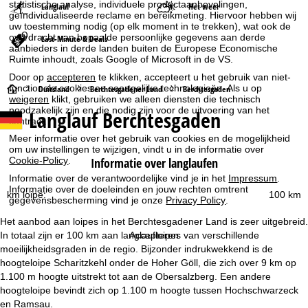
statistische analyse, individuele productaanbevelingen,
Langlauf
Het weer
geïndividualiseerde reclame en bereikmeting. Hiervoor hebben wij
uw toestemming nodig (op elk moment in te trekken), wat ook de
overdracht van bepaalde persoonlijke gegevens aan derde
Last-Minute & Deals
aanbieders in derde landen buiten de Europese Economische
Ruimte inhoudt, zoals Google of Microsoft in de VS.
Door op
accepteren
te klikken, accepteert u het gebruik van niet-
S
functionele cookies en soortgelijke technologieën. Als u op
Duitsland
Berchtesgadener Land
Berchtesgaden
weigeren
klikt, gebruiken we alleen diensten die technisch
noodzakelijk zijn en die nodig zijn voor de uitvoering van het
Langlauf Berchtesgaden
t
contract.
Meer informatie over het gebruik van cookies en de mogelijkheid
a
om uw instellingen te wijzigen, vindt u in de informatie over
Cookie-Policy
.
Informatie over langlaufen
r
Informatie over de verantwoordelijke vind je in het
Impressum
.
Informatie over de doeleinden en jouw rechten omtrent
km loipe:
100 km
gegevensbescherming vind je onze
Privacy Policy
.
t
Het aanbod aan loipes in het Berchtesgadener Land is zeer uitgebreid.
p
Accepteren
In totaal zijn er 100 km aan langlaufloipes van verschillende
moeilijkheidsgraden in de regio. Bijzonder indrukwekkend is de
a
hoogteloipe Scharitzkehl onder de Hoher Göll, die zich over 9 km op
1.100 m hoogte uitstrekt tot aan de Obersalzberg. Een andere
g
hoogteloipe bevindt zich op 1.100 m hoogte tussen Hochschwarzeck
en Ramsau.