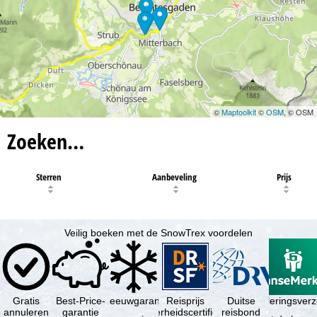
©
Maptoolkit
©
OSM
, © OSM
Zoeken…
Sterren
Aanbeveling
Prijs
Veilig boeken met de SnowTrex voordelen
Gratis
Best-Price-
Sneeuwgarantie
Reisprijs
Reisannuleringsver
Duitse
annuleren
garantie
zekerheidscertificaat
reisbond