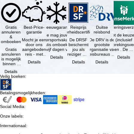
n
a
Gratis
Best-Price-
Sneeuwgarantie
Reisprijs
Reisannuleringsver
Duitse
annuleren
garantie
zekerheidscertificaat
reisbond
Je mag jouw
Je hebt de keuze
&
Mocht je een
wintersportvakantie
De DRSF
De DRV is de
(inclusief
omboeken
door ons
gratis omboeken
beschermt
grootste
reisonderbrekingsve
Gratis
aangeboden
als vijf dagen voor
jou als
organisatie van
en . De …
annuleren
reis - met
de …
reiziger met
reisbureaus en
Details
Details
is mogelijk
dezelfde
een
reisorganisaties
Details
Details
Details
binnen 5
beschikbaarheid
pakketreis
in Duitsland. …
dagen na
en inbegrepen
of
Details
de
…
gekoppelde
Veilig boeken
:
boeking,
services bij
als jouw
…
vakantie …
Betalingsmogelijkheden
:
Social Media
:
Onze labels
:
Internationaal
: