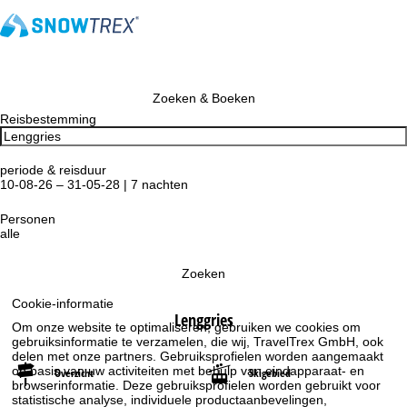
Zoeken & Boeken
Reisbestemming
periode & reisduur
10-08-26 – 31-05-28 | 7 nachten
Personen
alle
Zoeken
Cookie-informatie
Lenggries
Om onze website te optimaliseren, gebruiken we cookies om
gebruiksinformatie te verzamelen, die wij, TravelTrex GmbH, ook
delen met onze partners. Gebruiksprofielen worden aangemaakt
op basis van uw activiteiten met behulp van eindapparaat- en
Overzicht
Skigebied
browserinformatie. Deze gebruiksprofielen worden gebruikt voor
statistische analyse, individuele productaanbevelingen,