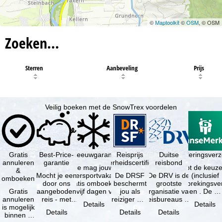
©
Maptoolkit
©
OSM
, © OSM
Zoeken…
Sterren
Aanbeveling
Prijs
Veilig boeken met de SnowTrex voordelen
Gratis
Best-Price-
Sneeuwgarantie
Reisprijs
Reisannuleringsver
Duitse
annuleren
garantie
zekerheidscertificaat
reisbond
Je mag jouw
Je hebt de keuze
&
Mocht je een
wintersportvakantie
De DRSF
De DRV is de
(inclusief
omboeken
door ons
gratis omboeken
beschermt
grootste
reisonderbrekingsve
Gratis
aangeboden
als vijf dagen voor
jou als
organisatie van
en . De …
annuleren
reis - met
de …
reiziger met
reisbureaus en
Details
Details
is mogelijk
dezelfde
een
reisorganisaties
Details
Details
Details
binnen 5
beschikbaarheid
pakketreis
in Duitsland. …