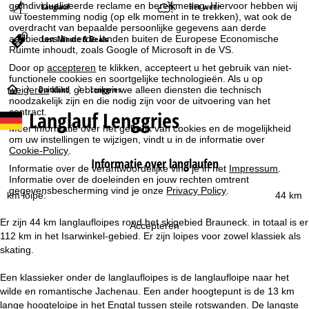
geïndividualiseerde reclame en bereikmeting. Hiervoor hebben wij
Langlauf
Het weer
uw toestemming nodig (op elk moment in te trekken), wat ook de
overdracht van bepaalde persoonlijke gegevens aan derde
aanbieders in derde landen buiten de Europese Economische
Last-Minute & Deals
Ruimte inhoudt, zoals Google of Microsoft in de VS.
Door op
accepteren
te klikken, accepteert u het gebruik van niet-
functionele cookies en soortgelijke technologieën. Als u op
S
Duitsland
Lenggries
weigeren
klikt, gebruiken we alleen diensten die technisch
noodzakelijk zijn en die nodig zijn voor de uitvoering van het
contract.
Langlauf Lenggries
t
Meer informatie over het gebruik van cookies en de mogelijkheid
om uw instellingen te wijzigen, vindt u in de informatie over
a
Cookie-Policy
.
Informatie over langlaufen
Informatie over de verantwoordelijke vind je in het
Impressum
.
r
Informatie over de doeleinden en jouw rechten omtrent
gegevensbescherming vind je onze
Privacy Policy
.
km loipe:
44 km
t
Er zijn 44 km langlaufloipes rond het skigebied Brauneck. in totaal is er
Accepteren
p
112 km in het Isarwinkel-gebied. Er zijn loipes voor zowel klassiek als
skating.
a
Een klassieker onder de langlaufloipes is de langlaufloipe naar het
g
wilde en romantische Jachenau. Een ander hoogtepunt is de 13 km
lange hoogteloipe in het Engtal tussen steile rotswanden. De langste