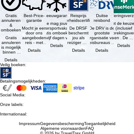
Gratis
Best-Price-
Sneeuwgarantie
Reisprijs
Reisannuleringsver
Duitse
annuleren
garantie
zekerheidscertificaat
reisbond
Je mag jouw
Je hebt de keuze
&
Mocht je een
wintersportvakantie
De DRSF
De DRV is de
(inclusief
omboeken
door ons
gratis omboeken
beschermt
grootste
reisonderbrekingsve
Gratis
aangeboden
als vijf dagen voor
jou als
organisatie van
en . De …
annuleren
reis - met
de …
reiziger met
reisbureaus en
Details
Details
is mogelijk
dezelfde
een
reisorganisaties
Details
Details
Details
binnen 5
beschikbaarheid
pakketreis
in Duitsland. …
dagen na
en inbegrepen
of
Details
de
…
gekoppelde
Veilig boeken
:
boeking,
services bij
als jouw
…
vakantie …
Betalingsmogelijkheden
:
Social Media
:
Onze labels
:
Internationaal
:
Impressum
Gegevensbescherming
Toegankelijkheid
Algemene voorwaarden
FAQ
© 2026 by TravelTrex GmbH