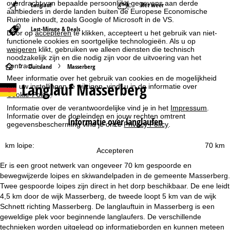
overdracht van bepaalde persoonlijke gegevens aan derde
Langlauf
Het weer
aanbieders in derde landen buiten de Europese Economische
Ruimte inhoudt, zoals Google of Microsoft in de VS.
Last-Minute & Deals
Door op
accepteren
te klikken, accepteert u het gebruik van niet-
functionele cookies en soortgelijke technologieën. Als u op
weigeren
klikt, gebruiken we alleen diensten die technisch
noodzakelijk zijn en die nodig zijn voor de uitvoering van het
contract.
S
Duitsland
Masserberg
Meer informatie over het gebruik van cookies en de mogelijkheid
Langlauf Masserberg
om uw instellingen te wijzigen, vindt u in de informatie over
t
Cookie-Policy
.
a
Informatie over de verantwoordelijke vind je in het
Impressum
.
Informatie over de doeleinden en jouw rechten omtrent
Informatie over langlaufen
gegevensbescherming vind je onze
Privacy Policy
.
r
km loipe:
70 km
t
Accepteren
Er is een groot netwerk van ongeveer 70 km gespoorde en
p
bewegwijzerde loipes en skiwandelpaden in de gemeente Masserberg.
Twee gespoorde loipes zijn direct in het dorp beschikbaar. De ene leidt
a
4,5 km door de wijk Masserberg, de tweede loopt 5 km van de wijk
Schnett richting Masserberg. De langlauftuin in Masserberg is een
g
geweldige plek voor beginnende langlaufers. De verschillende
technieken worden uitgelegd op informatieborden en kunnen meteen