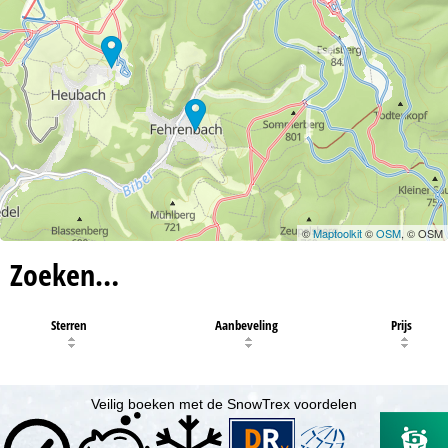
©
Maptoolkit
©
OSM
, © OSM
Zoeken…
Sterren
Aanbeveling
Prijs
Veilig boeken met de SnowTrex voordelen