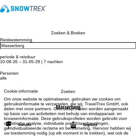
Zoeken & Boeken
Reisbestemming
periode & reisduur
10-08-26 – 31-05-28 | 7 nachten
Personen
alle
Cookie-informatie
Zoeken
Om onze website te optimaliseren, gebruiken we cookies om
gebruiksinformatie te verzamelen, die wij, TravelTrex GmbH, ook
Masserberg
delen met onze partners. Gebruiksprofielen worden aangemaakt
op basis van uw activiteiten met behulp van eindapparaat- en
browserinformatie. Deze gebruiksprofielen worden gebruikt voor
statistische analyse, individuele productaanbevelingen,
Overzicht
Skigebied
geïndividualiseerde reclame en bereikmeting. Hiervoor hebben wij
uw toestemming nodig (op elk moment in te trekken), wat ook de