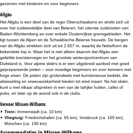
i
gezinnen met kinderen en voor beginners.
Allgäu
n
Het Allgäu is een deel van de regio Oberschwabens en strekt zich uit
a
over het zuidwestelijke deel van Beieren, het uiterste zuidoosten van
Baden-Württemberg en over enkele Oostenrijkse grensgebieden. Het
ligt tussen de Alpen en de Schwäbische-Beierse heuvels. De bergen
van de Allgäu strekken zich uit tot 2.657 m, waarbij de Nebelhorn de
bekendste top is. Maar het is niet alleen daarom dat Allgäu een
geliefde toeristenregio en het grootste wintersportcentrum van
Duitsland is. Voor alpine skiërs is er een uitgebreid aanbod met goed
geprepareerde pisten – voor moedige beginners en voor kenners met
hoge eisen. De pisten zijn grotendeels met kunstsneeuw bedekt, die
afwisseling en sneeuwzekerheid bieden tot eind maart. Na het skiën,
kunt u met elkaar afspreken in een van de talrijke hutten, cafés of
pubs, en later op de avond ook in de clubs.
Vervoer Missen-Wilhams
Trein:
Immenstadt (ca. 10 km)
Vliegtuig:
Friedrichshafen (ca. 65 km), Innsbruck (ca. 165 km),
München (ca. 190 km)
Accommodaties in Missen-Wilhams