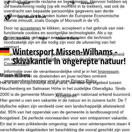
geïndividualiseerde reclame en bereikmeting. Hiervoor hebben wij
Langlauf
Het weer
uw toestemming nodig (op elk moment in te trekken), wat ook de
overdracht van bepaalde persoonlijke gegevens aan derde
aanbieders in derde landen buiten de Europese Economische
Last-Minute & Deals
Ruimte inhoudt, zoals Google of Microsoft in de VS.
Door op
accepteren
te klikken, accepteert u het gebruik van niet-
functionele cookies en soortgelijke technologieën. Als u op
weigeren
klikt, gebruiken we alleen diensten die technisch
S
Duitsland
Allgäu
Missen-Wilhams
noodzakelijk zijn en die nodig zijn voor de uitvoering van het
contract.
Wintersport
Missen-Wilhams -
t
Meer informatie over het gebruik van cookies en de mogelijkheid
Skivakantie in ongerepte natuur!
om uw instellingen te wijzigen, vindt u in de informatie over
a
Cookie-Policy
.
Informatie over de verantwoordelijke vind je in het
Impressum
.
r
Missen-Wilhams
Informatie over de doeleinden en jouw rechten omtrent
gegevensbescherming vind je onze
Privacy Policy
.
Het is een oorspronkelijk stukje land, dat daar ligt ingebed tussen
t
Hauchenberg en Salmaser Höhe in het zuidelijke Oberallgäu. Sinds
2000 is de gemeente Missen-Wilhams een nationaal erkend kuuroord.
Accepteren
p
Hier geniet u van een vakantie in de natuur en in zuivere lucht. De 7
idyllische wijken zijn verdeeld over een landschappelijk afwisselend
a
dal. 95% van het oppervlak van de gemeente is landbouwgrond of
bosgebied. De perfecte voorwaarden voor een ontspannen vakantie.
g
En dat in een prikkelende omgeving: want voor wintersporters staan 4
verschillende skigebieden ter beschikking die vooral geschikt zijn voor