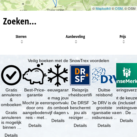
©
Maptoolkit
©
OSM
, © OSM
Zoeken…
Sterren
Aanbeveling
Prijs
Veilig boeken met de SnowTrex voordelen
Gratis
Best-Price-
Sneeuwgarantie
Reisprijs
Reisannuleringsver
Duitse
annuleren
garantie
zekerheidscertificaat
reisbond
Je mag jouw
Je hebt de keuze
&
Mocht je een
wintersportvakantie
De DRSF
De DRV is de
(inclusief
omboeken
door ons
gratis omboeken
beschermt
grootste
reisonderbrekingsve
Gratis
aangeboden
als vijf dagen voor
jou als
organisatie van
en . De …
annuleren
reis - met
de …
reiziger met
reisbureaus en
Details
Details
is mogelijk
dezelfde
een
reisorganisaties
Details
Details
Details
binnen 5
beschikbaarheid
pakketreis
in Duitsland. …
dagen na
en inbegrepen
of
Details