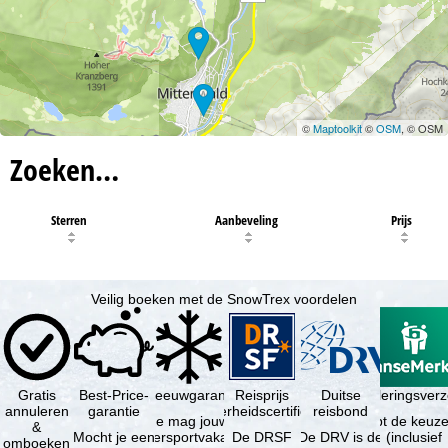
©
Maptoolkit
©
OSM
, © OSM
Zoeken…
Sterren
Aanbeveling
Prijs
Veilig boeken met de SnowTrex voordelen
Gratis
Best-Price-
Sneeuwgarantie
Reisprijs
Reisannuleringsver
Duitse
annuleren
garantie
zekerheidscertificaat
reisbond
Je mag jouw
Je hebt de keuze
&
Mocht je een
wintersportvakantie
De DRSF
De DRV is de
(inclusief
omboeken