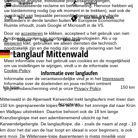
statistische analyse, individuele productaanbevelingen,
Skigebied
Langlauf
geïndividualiseerde reclame en bereikmeting. Hiervoor hebben wij
uw toestemming nodig (op elk moment in te trekken), wat ook de
overdracht van bepaalde persoonlijke gegevens aan derde
Het weer
Last-Minute & Deals
aanbieders in derde landen buiten de Europese Economische
Ruimte inhoudt, zoals Google of Microsoft in de VS.
Door op
accepteren
te klikken, accepteert u het gebruik van niet-
functionele cookies en soortgelijke technologieën. Als u op
S
Duitsland
Zugspitze
Mittenwald
weigeren
klikt, gebruiken we alleen diensten die technisch
noodzakelijk zijn en die nodig zijn voor de uitvoering van het
Langlauf Mittenwald
t
contract.
Meer informatie over het gebruik van cookies en de mogelijkheid
a
om uw instellingen te wijzigen, vindt u in de informatie over
Cookie-Policy
.
Informatie over langlaufen
r
Informatie over de verantwoordelijke vind je in het
Impressum
.
Informatie over de doeleinden en jouw rechten omtrent
km loipe:
150 km
gegevensbescherming vind je onze
Privacy Policy
.
t
Mittenwald in de Alpenwelt Karwendel trekt langlaufers met meer dan
p
Accepteren
150 km geprepareerde loipes die zich door het zonnige dal naar Krün
en Wallgau uitstrekken. Daartoe behoort ook de 18 km lange
a
Kranzbergloipe met een adembenemend uitzicht op het
Karwendelgebergte. De langlaufloipe, die - zoals de naam al zegt - 10
g
km door het dal van de Isar loopt en ideaal is voor beginners, is ook
erg mooi. De Wildensee-loipe daarentegen is matig moeilijk voor