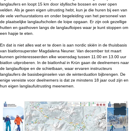
i
langlaufers en loopt 15 km door idyllische bossen en over open
velden. Als je geen eigen uitrusting hebt, kun je die huren bij een van
n
de vele verhuurstations en onder begeleiding van het personeel van
de plaatselijke langlaufscholen de loipe opgaan. Er zijn ook gezellige
a
hutten en gasthoven langs de langlaufloipes waar je kunt stoppen om
een hapje te eten.
En dat is niet alles wat er te doen is aan nordic skiën in de thuisbasis
van biatlonsuperster Magdalena Neuner. Van december tot maart
kunnen geïnteresseerden elke woensdag tussen 11.00 en 13.00 uur
biatlon uitproberen. In de biatlonhal in Krün gaan de deelnemers naar
de langlaufloipe en de schietbaan, waar ervaren instructeurs
langlaufers de basisbeginselen van de winterduatlon bijbrengen. De
enige vereiste voor deelnemers is dat ze minstens 18 jaar oud zijn en
hun eigen langlaufuitrusting meenemen.