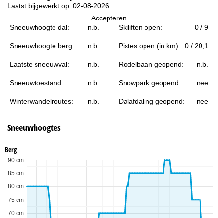
i
Laatst bijgewerkt op: 02-08-2026
Accepteren
n
Sneeuwhoogte dal:
n.b.
Skiliften open:
0 / 9
a
Sneeuwhoogte berg:
n.b.
Pistes open (in km):
0 / 20,1
Laatste sneeuwval:
n.b.
Rodelbaan geopend:
n.b.
Sneeuwtoestand:
n.b.
Snowpark geopend:
nee
Winterwandelroutes:
n.b.
Dalafdaling geopend:
nee
Sneeuwhoogtes
Berg
90 cm
85 cm
80 cm
75 cm
70 cm