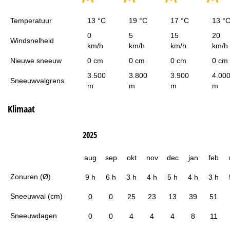
Temperatuur
13 °C
19 °C
17 °C
13 °
0
5
15
20
Windsnelheid
km/h
km/h
km/h
km/h
Nieuwe sneeuw
0 cm
0 cm
0 cm
0 cm
3.500
3.800
3.900
4.00
Sneeuwvalgrens
m
m
m
m
Klimaat
2025
aug
sep
okt
nov
dec
jan
feb
Zonuren (Ø)
9 h
6 h
3 h
4 h
5 h
4 h
3 h
Sneeuwval (cm)
0
0
25
23
13
39
51
Sneeuwdagen
0
0
4
4
4
8
11