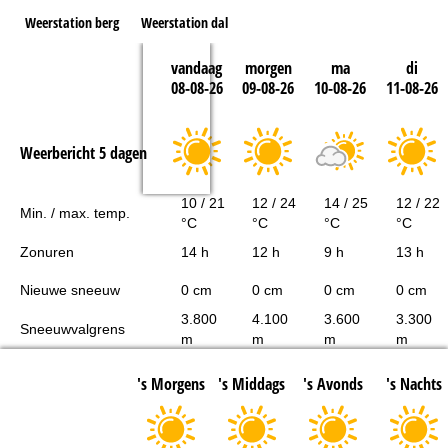
Weerstation berg
Weerstation dal
vandaag
morgen
ma
di
08-08-26
09-08-26
10-08-26
11-08-26
Weerbericht 5 dagen
10 / 21
12 / 24
14 / 25
12 / 22
Min. / max. temp.
°C
°C
°C
°C
Zonuren
14 h
12 h
9 h
13 h
Nieuwe sneeuw
0 cm
0 cm
0 cm
0 cm
3.800
4.100
3.600
3.300
Sneeuwvalgrens
m
m
m
m
's Morgens
's Middags
's Avonds
's Nachts