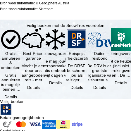
Bron weersinformatie: © GeoSphere Austria
Bron sneeuwinformatie: Skiresort
Veilig boeken met de SnowTrex voordelen
Gratis
Best-Price-
Sneeuwgarantie
Reisprijs
Reisannuleringsver
Duitse
annuleren
garantie
zekerheidscertificaat
reisbond
Je mag jouw
Je hebt de keuze
&
Mocht je een
wintersportvakantie
De DRSF
De DRV is de
(inclusief
omboeken
door ons
gratis omboeken
beschermt
grootste
reisonderbrekingsve
Gratis
aangeboden
als vijf dagen voor
jou als
organisatie van
en . De …
annuleren
reis - met
de …
reiziger met
reisbureaus en
Details
Details
is mogelijk
dezelfde
een
reisorganisaties
Details
Details
Details
binnen 5
beschikbaarheid
pakketreis
in Duitsland. …
dagen na
en inbegrepen
of
Details
de
…
gekoppelde
Veilig boeken
:
boeking,
services bij
als jouw
…
vakantie …
Betalingsmogelijkheden
: