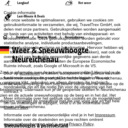
Langlauf
Het weer
Cookie-informatie
Last-Minute & Deals
Om onze website te optimaliseren, gebruiken we cookies om
gebruiksinformatie te verzamelen, die wij, TravelTrex GmbH, ook
delen met onze partners. Gebruiksprofielen worden aangemaakt
op basis van uw activiteiten met behulp van eindapparaat- en
S
Duitsland
Beierse Woud
Neureichenau
browserinformatie. Deze gebruiksprofielen worden gebruikt voor
statistische analyse, individuele productaanbevelingen,
Weer & Sneeuwhoogte
geïndividualiseerde reclame en bereikmeting. Hiervoor hebben wij
t
uw toestemming nodig (op elk moment in te trekken), wat ook de
Neureichenau
overdracht van bepaalde persoonlijke gegevens aan derde
a
aanbieders in derde landen buiten de Europese Economische
Ruimte inhoudt, zoals Google of Microsoft in de VS.
r
Zoek je informatie over de actuele sneeuwconditie? Hier vind je de
Door op
accepteren
te klikken, accepteert u het gebruik van niet-
functionele cookies en soortgelijke technologieën. Als u op
actuele weersvoorspelling van de komende dagen in Neureichenau.
weigeren
klikt, gebruiken we alleen diensten die technisch
t
Met de webcams krijg je een nog betere indruk van de situatie op de
noodzakelijk zijn en die nodig zijn voor de uitvoering van het
bestemming. Daarnaast kun je de geopende skiliften in Neureichenau
contract.
zien en de actuele sneeuwhoogtes op de berg en in het dal. Het
p
Meer informatie over het gebruik van cookies en de mogelijkheid
diagram vergelijkt de sneeuwval met die van vorig jaar en het hele
om uw instellingen te wijzigen, vindt u in de informatie over
seizoen in Neureichenau.
a
Cookie-Policy
.
Informatie over de verantwoordelijke vind je in het
Impressum
.
g
Informatie over de doeleinden en jouw rechten omtrent
gegevensbescherming vind je onze
Privacy Policy
.
Sneeuwhoogtes & pistetoestand