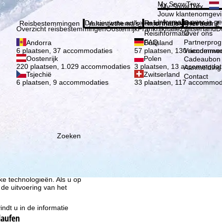
Kies 
My SnowTrex
My SnowTrex
Aanmelden
Jouw klantenomgevi
informatie over je g
De nieuwste artikelen in ons magazine
Reisinformatie
Over ons
Reisbestemmingen
Vakantiethema's
Informatie
Het bedrijf
Overzicht reisbestemmingen
Oostenrijk
Frankrijk
Italië
Zwitserland
D
Reisinformatie
Over ons
FAQ
Partnerpro
Andorra
Duitsland
Vriendenwer
6 plaatsen, 37 accommodaties
57 plaatsen, 130 accommod
Oostenrijk
Polen
Cadeaubon
220 plaatsen, 1.029 accommodaties
3 plaatsen, 13 accommodat
Aanmelding 
Tsjechië
Zwitserland
Contact
6 plaatsen, 9 accommodaties
33 plaatsen, 117 accommod
ie wij, TravelTrex GmbH,
n met behulp van
Zoeken
lyse, individuele
estemming nodig (op elk
nbieders in derde landen
jke technologieën. Als u op
 de uitvoering van het
indt u in de informatie
laufen