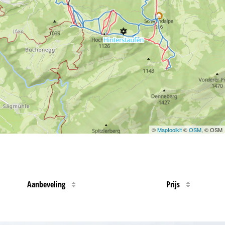
©
Maptoolkit
©
OSM
, © OSM
Aanbeveling
Prijs