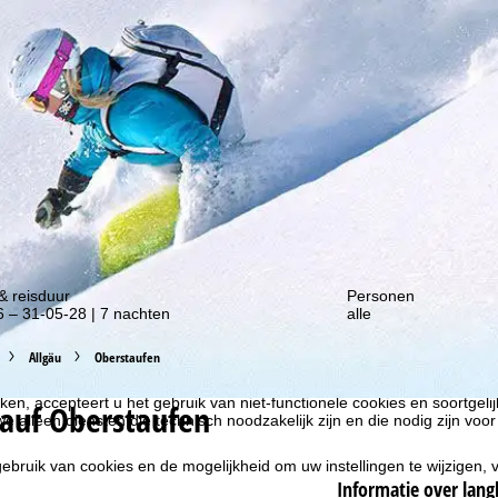
gte van onze kortingsacties!
liseren, gebruiken we cookies om gebruiksinformatie te verzamelen, d
& reisduur
Personen
rs. Gebruiksprofielen worden aangemaakt op basis van uw activiteite
 – 31-05-28 | 7 nachten
alle
formatie. Deze gebruiksprofielen worden gebruikt voor statistische ana
ndividualiseerde reclame en bereikmeting. Hiervoor hebben wij uw to
at ook de overdracht van bepaalde persoonlijke gegevens aan derde aa
Allgäu
Oberstaufen
ische Ruimte inhoudt, zoals Google of Microsoft in de VS.
kken, accepteert u het gebruik van niet-functionele cookies en soortgeli
auf Oberstaufen
we alleen diensten die technisch noodzakelijk zijn en die nodig zijn voor
ebruik van cookies en de mogelijkheid om uw instellingen te wijzigen, v
Informatie over lang