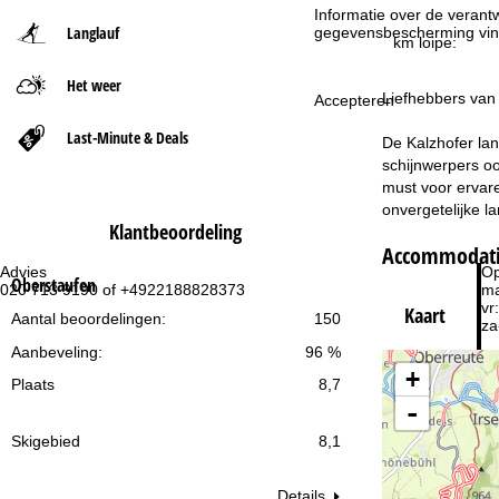
Informatie over de verantw
Langlauf
gegevensbescherming vin
t
km loipe:
Het weer
p
Liefhebbers van 
Accepteren
a
Last-Minute & Deals
De Kalzhofer lan
schijnwerpers oo
g
must voor ervare
onvergetelijke la
i
Klantbeoordeling
Accommodatie
n
Advies
Op
Oberstaufen
020 713 9190 of +4922188828373
ma
vr:
Kaart
a
Aantal beoordelingen:
150
za
Aanbeveling:
96 %
+
Plaats
8,7
-
Skigebied
8,1
Na
Details