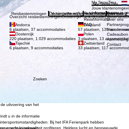
Kies 
My SnowTrex
My SnowTrex
Aanmelden
Jouw klantenomgevi
informatie over je g
De nieuwste artikelen in ons magazine
Reisinformatie
Over ons
Reisbestemmingen
Vakantiethema's
Informatie
Het bedrijf
Overzicht reisbestemmingen
Oostenrijk
Frankrijk
Italië
Zwitserland
D
Reisinformatie
Over ons
FAQ
Partnerpro
Andorra
Duitsland
Vriendenwer
6 plaatsen, 37 accommodaties
57 plaatsen, 130 accommod
Oostenrijk
Polen
Cadeaubon
220 plaatsen, 1.029 accommodaties
3 plaatsen, 13 accommodat
Aanmelding 
Tsjechië
Zwitserland
Contact
6 plaatsen, 9 accommodaties
33 plaatsen, 117 accommod
ie wij, TravelTrex GmbH,
n met behulp van
lyse, individuele
Zoeken
estemming nodig (op elk
nbieders in derde landen
jke technologieën. Als u op
 de uitvoering van het
indt u in de informatie
wintersportomstandigheden. Bij het IFA Ferienpark hebben
er goede loipekwaliteit profiteren. Heldere lucht en besneeuwde
 jouw rechten omtrent