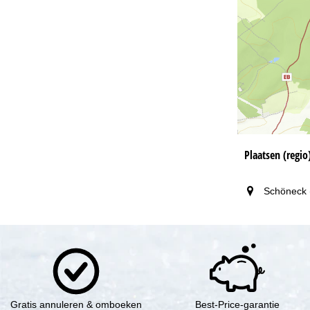
Plaatsen (regio
Schöneck 
Gratis annuleren & omboeken
Best-Price-garantie