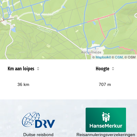
©
Maptoolkit
©
OSM
, © OSM
Km aan loipes
Hoogte
36 km
707 m
Duitse reisbond
Reisannuleringsverzekeringen