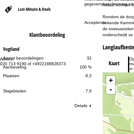
gegevensbescherming vin
natuur vormen ee
Last-Minute & Deals
t
Rondom de dorpe
Accepteren
bekende Kammloi
p
de sneeuwzekers
Klantbeoordeling
onderscheidt ze
a
Langlaufbes
g
Vogtland
Aantal beoordelingen:
32
Advies
Op
i
Kaart
020 713 9190 of +4922188828373
ma
Aanbeveling:
100 %
vr:
n
za
Plaatsen
8,3
+
a
-
Skigebieden
7,9
Details
Na