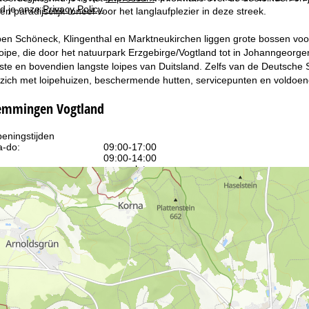
d je onze
Privacy Policy
.
n paradijselijk toneel voor het langlaufplezier in deze streek.
n Schöneck, Klingenthal en Marktneukirchen liggen grote bossen voor 
pe, die door het natuurpark Erzgebirge/Vogtland tot in Johanngeorgen
te en bovendien langste loipes van Duitsland. Zelfs van de Deutsche 
 zich met loipehuizen, beschermende hutten, servicepunten en voldoen
temmingen Vogtland
eningstijden
-do:
09:00-17:00
09:00-14:00
-zo:
gesloten
Advies
ar contactpagina