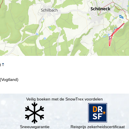
)
(Vogtland)
Veilig boeken met de SnowTrex voordelen
Sneeuwgarantie
Reisprijs zekerheidscertificaat