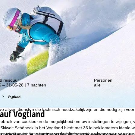
gte van onze kortingsacties!
liseren, gebruiken we cookies om gebruiksinformatie te verzamelen, d
rs. Gebruiksprofielen worden aangemaakt op basis van uw activiteite
& reisduur
Personen
formatie. Deze gebruiksprofielen worden gebruikt voor statistische ana
 – 31-05-28 | 7 nachten
alle
ndividualiseerde reclame en bereikmeting. Hiervoor hebben wij uw to
at ook de overdracht van bepaalde persoonlijke gegevens aan derde aa
Vogtland
ische Ruimte inhoudt, zoals Google of Microsoft in de VS.
kken, accepteert u het gebruik van niet-functionele cookies en soortgeli
we alleen diensten die technisch noodzakelijk zijn en die nodig zijn voor
auf Vogtland
ebruik van cookies en de mogelijkheid om uw instellingen te wijzigen, v
Skiwelt Schöneck in het Vogtland biedt met 36 loipekilometers ideale 
ers toegang tot het geprepareerde loipenetwerk en kunnen ze van de ze
oordelijke vind je in het
Impressum
. Informatie over de doeleinden en