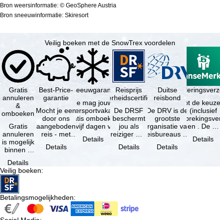
Bron weersinformatie: © GeoSphere Austria
Bron sneeuwinformatie: Skiresort
Veilig boeken met de SnowTrex voordelen
Gratis
Best-Price-
Sneeuwgarantie
Reisprijs
Reisannuleringsver
Duitse
annuleren
garantie
zekerheidscertificaat
reisbond
Je mag jouw
Je hebt de keuze
&
Mocht je een
wintersportvakantie
De DRSF
De DRV is de
(inclusief
omboeken
door ons
gratis omboeken
beschermt
grootste
reisonderbrekingsve
Gratis
aangeboden
als vijf dagen voor
jou als
organisatie van
en . De …
annuleren
reis - met
de …
reiziger met
reisbureaus en
Details
Details
is mogelijk
dezelfde
een
reisorganisaties
Details
Details
Details
binnen 5
beschikbaarheid
pakketreis
in Duitsland. …
dagen na
en inbegrepen
of
Details
de
…
gekoppelde
Veilig boeken
:
boeking,
services bij
als jouw
…
vakantie …
Betalingsmogelijkheden
: