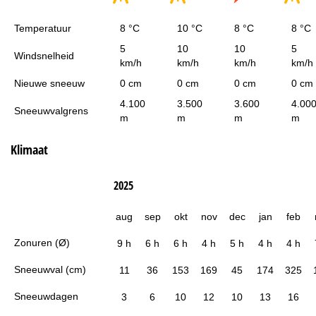
Temperatuur
8 °C
10 °C
8 °C
8 °C
5
10
10
5
Windsnelheid
km/h
km/h
km/h
km/h
Nieuwe sneeuw
0 cm
0 cm
0 cm
0 cm
4.100
3.500
3.600
4.00
Sneeuwvalgrens
m
m
m
m
Klimaat
2025
aug
sep
okt
nov
dec
jan
feb
Zonuren (Ø)
9 h
6 h
6 h
4 h
5 h
4 h
4 h
Sneeuwval (cm)
11
36
153
169
45
174
325
Sneeuwdagen
3
6
10
12
10
13
16