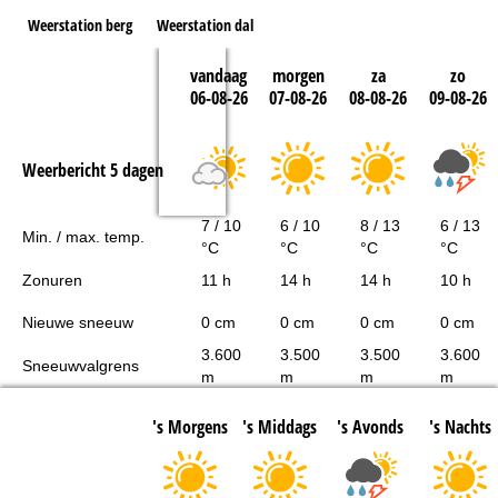
Weerstation berg
Weerstation dal
vandaag
morgen
za
zo
06-08-26
07-08-26
08-08-26
09-08-26
Weerbericht 5 dagen
7 / 10
6 / 10
8 / 13
6 / 13
Min. / max. temp.
°C
°C
°C
°C
Zonuren
11 h
14 h
14 h
10 h
Nieuwe sneeuw
0 cm
0 cm
0 cm
0 cm
3.600
3.500
3.500
3.600
Sneeuwvalgrens
m
m
m
m
's Morgens
's Middags
's Avonds
's Nachts