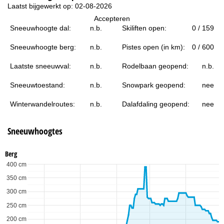
i
Laatst bijgewerkt op: 02-08-2026
Accepteren
n
Sneeuwhoogte dal:
n.b.
Skiliften open:
0 / 159
a
Sneeuwhoogte berg:
n.b.
Pistes open (in km):
0 / 600
Laatste sneeuwval:
n.b.
Rodelbaan geopend:
n.b.
Sneeuwtoestand:
n.b.
Snowpark geopend:
nee
Winterwandelroutes:
n.b.
Dalafdaling geopend:
nee
Sneeuwhoogtes
Berg
400 cm
350 cm
300 cm
250 cm
200 cm