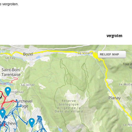
e vergroten.
vergroten
RELIEF MAP