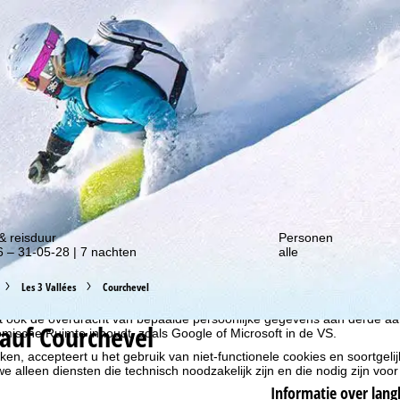
gte van onze kortingsacties!
& reisduur
Personen
 – 31-05-28 | 7 nachten
alle
liseren, gebruiken we cookies om gebruiksinformatie te verzamelen, d
rs. Gebruiksprofielen worden aangemaakt op basis van uw activiteite
Les 3 Vallées
Courchevel
formatie. Deze gebruiksprofielen worden gebruikt voor statistische ana
ndividualiseerde reclame en bereikmeting. Hiervoor hebben wij uw to
at ook de overdracht van bepaalde persoonlijke gegevens aan derde aa
auf Courchevel
ische Ruimte inhoudt, zoals Google of Microsoft in de VS.
kken, accepteert u het gebruik van niet-functionele cookies en soortgeli
we alleen diensten die technisch noodzakelijk zijn en die nodig zijn voor
Informatie over lang