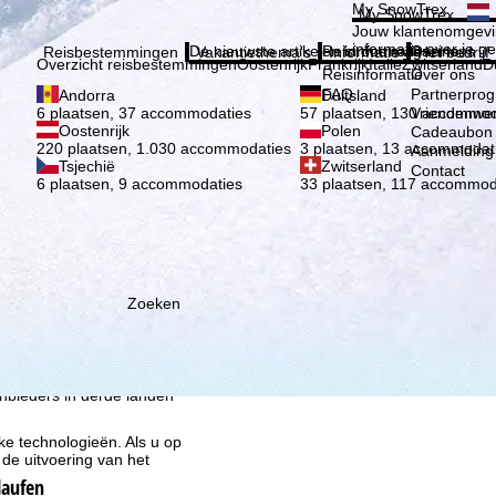
Kies 
My SnowTrex
My SnowTrex
Aanmelden
Jouw klantenomgevi
informatie over je g
De nieuwste artikelen in ons magazine
Reisinformatie
Over ons
Reisbestemmingen
Vakantiethema's
Informatie
Het bedrijf
Overzicht reisbestemmingen
Oostenrijk
Frankrijk
Italië
Zwitserland
D
Reisinformatie
Over ons
FAQ
Partnerpro
Andorra
Duitsland
Vriendenwer
6 plaatsen, 37 accommodaties
57 plaatsen, 130 accommod
Oostenrijk
Polen
Cadeaubon
220 plaatsen, 1.030 accommodaties
3 plaatsen, 13 accommodat
Aanmelding 
Tsjechië
Zwitserland
Contact
6 plaatsen, 9 accommodaties
33 plaatsen, 117 accommod
Zoeken
ie wij, TravelTrex GmbH,
n met behulp van
lyse, individuele
estemming nodig (op elk
nbieders in derde landen
jke technologieën. Als u op
 de uitvoering van het
laufen