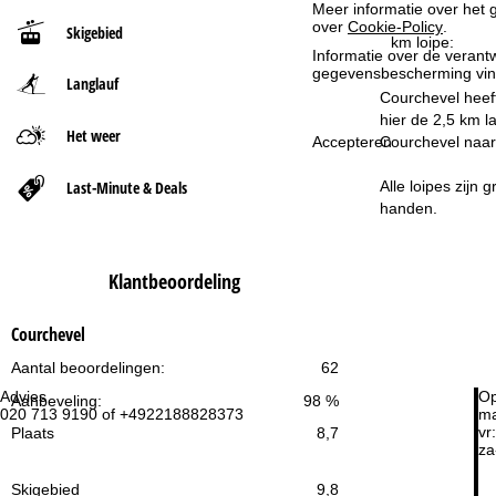
Meer informatie over het g
over
Cookie-Policy
.
Skigebied
t
km loipe:
Informatie over de verantw
gegevensbescherming vin
Langlauf
p
Courchevel heeft
hier de 2,5 km l
a
Het weer
Accepteren
Courchevel naar 
g
Last-Minute & Deals
Alle loipes zijn 
handen.
i
n
Klantbeoordeling
a
Courchevel
Aantal beoordelingen:
62
Advies
Op
Aanbeveling:
98 %
020 713 9190 of +4922188828373
ma
vr:
Plaats
8,7
za
Skigebied
9,8