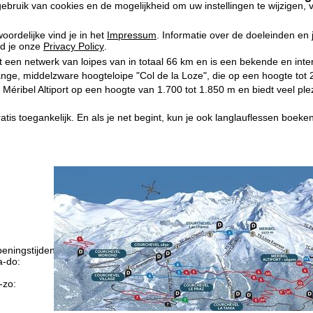
ebruik van cookies en de mogelijkheid om uw instellingen te wijzigen, v
oordelijke vind je in het
Impressum
. Informatie over de doeleinden en
d je onze
Privacy Policy
.
 een netwerk van loipes van in totaal 66 km en is een bekende en inter
ange, middelzware hoogteloipe "Col de la Loze", die op een hoogte tot 2
Méribel Altiport op een hoogte van 1.700 tot 1.850 m en biedt veel plez
gratis toegankelijk. En als je net begint, kun je ook langlauflessen boek
eningstijden
-do:
09:00-17:00
09:00-14:00
-zo:
gesloten