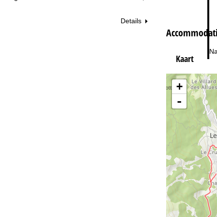
Details
Accommodatie
Na
Kaart
+
-