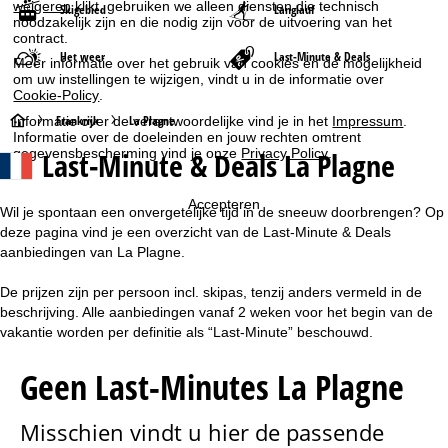
weigeren
klikt, gebruiken we alleen diensten die technisch
Skigebied
Langlauf
noodzakelijk zijn en die nodig zijn voor de uitvoering van het
contract.
Het weer
Last-Minute & Deals
Meer informatie over het gebruik van cookies en de mogelijkheid
om uw instellingen te wijzigen, vindt u in de informatie over
Cookie-Policy
.
S
Frankrijk
La Plagne
Informatie over de verantwoordelijke vind je in het
Impressum
.
Informatie over de doeleinden en jouw rechten omtrent
gegevensbescherming vind je onze
Privacy Policy
.
Last-Minute & Deals La Plagne
t
a
Accepteren
Wil je spontaan een onvergetelijke tijd in de sneeuw doorbrengen? Op
deze pagina vind je een overzicht van de Last-Minute & Deals
r
aanbiedingen van La Plagne.
t
De prijzen zijn per persoon incl. skipas, tenzij anders vermeld in de
beschrijving. Alle aanbiedingen vanaf 2 weken voor het begin van de
p
vakantie worden per definitie als “Last-Minute” beschouwd.
a
Geen Last-Minutes La Plagne
g
Misschien vindt u hier de passende
i