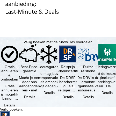
aanbieding:
Last-Minute & Deals
n
a
Veilig boeken met de SnowTrex voordelen
Gratis
Best-Price-
Sneeuwgarantie
Reisprijs
Reisannuleringsver
Duitse
annuleren
garantie
zekerheidscertificaat
reisbond
Je mag jouw
Je hebt de keuze
&
Mocht je een
wintersportvakantie
De DRSF
De DRV is de
(inclusief
omboeken
door ons
gratis omboeken
beschermt
grootste
reisonderbrekingsve
Gratis
aangeboden
als vijf dagen voor
jou als
organisatie van
en . De …
annuleren
reis - met
de …
reiziger met
reisbureaus en
Details
Details
is mogelijk
dezelfde
een
reisorganisaties
Details
Details
Details
binnen 5
beschikbaarheid
pakketreis
in Duitsland. …
dagen na
en inbegrepen
of
Details
de
…
gekoppelde
Veilig boeken
:
boeking,
services bij
als jouw
…