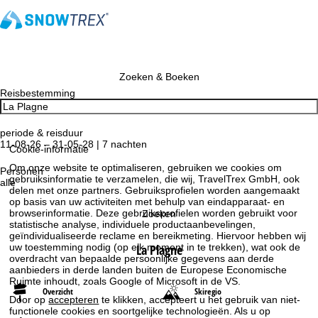
Zoeken & Boeken
Reisbestemming
periode & reisduur
11-08-26 – 31-05-28 | 7 nachten
Cookie-informatie
Om onze website te optimaliseren, gebruiken we cookies om
Personen
gebruiksinformatie te verzamelen, die wij, TravelTrex GmbH, ook
alle
delen met onze partners. Gebruiksprofielen worden aangemaakt
op basis van uw activiteiten met behulp van eindapparaat- en
browserinformatie. Deze gebruiksprofielen worden gebruikt voor
Zoeken
statistische analyse, individuele productaanbevelingen,
geïndividualiseerde reclame en bereikmeting. Hiervoor hebben wij
La Plagne
uw toestemming nodig (op elk moment in te trekken), wat ook de
overdracht van bepaalde persoonlijke gegevens aan derde
aanbieders in derde landen buiten de Europese Economische
Ruimte inhoudt, zoals Google of Microsoft in de VS.
Overzicht
Skiregio
Door op
accepteren
te klikken, accepteert u het gebruik van niet-
functionele cookies en soortgelijke technologieën. Als u op