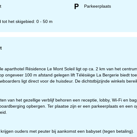
t
Parkeerplaats
 tot het skigebied: 0 - 50 m
t
ele aparthotel Résidence Le Mont Soleil ligt op ca. 2 km van het centru
p ongeveer 100 m afstand gelegen lift Télésiège La Bergerie biedt toega
wboarders ligt direct voor de huisdeur. De dichtstbijzijnde winkels berei
teiten van het gezellige verblijf behoren een receptie, lobby, Wi-Fi en ba
oardberging opbergen. Ter plaatse zijn er een parkeerplaats en een o
eid.
eningstijden
-do:
09:00-17:00
rijgen ouders met peuter bij aankomst een babyset (tegen betaling).
09:00-14:00