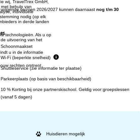
ie wij, TravelTrex GmbH,
n met behulp van
t volgende seizoen 2026/2027 kunnen daarnaast
nog t/m 30
lyse, individuele
estemming nodig (op elk
nbieders in derde landen
ces
jke technologieën. Als u op
 de uitvoering van het
Schoonmaakset
indt u in de informatie
Wi-Fi (beperkte snelheid)
 jouw rechten omtrent
Shuttleservice (zie informatie ter plaatse)
Parkeerplaats (op basis van beschikbaarheid)
10 % Korting bij onze partnerskischool. Geldig voor:groepslessen
(vanaf 5 dagen)
Huisdieren mogelijk