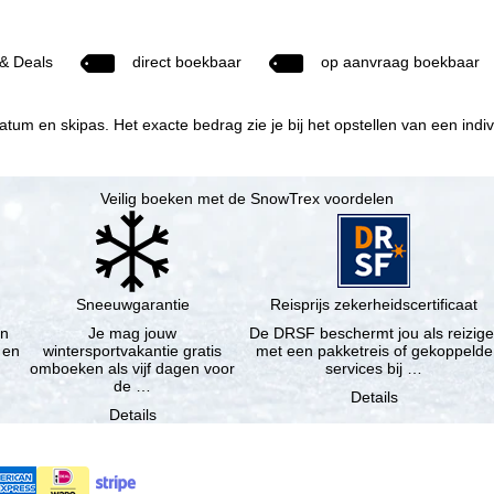
 & Deals
direct boekbaar
op aanvraag boekbaar
tum en skipas. Het exacte bedrag zie je bij het opstellen van een indivi
Veilig boeken met de SnowTrex voordelen
Sneeuwgarantie
Reisprijs zekerheidscertificaat
en
Je mag jouw
De DRSF beschermt jou als reizige
 en
wintersportvakantie gratis
met een pakketreis of gekoppelde
omboeken als vijf dagen voor
services bij …
de …
Details
Details