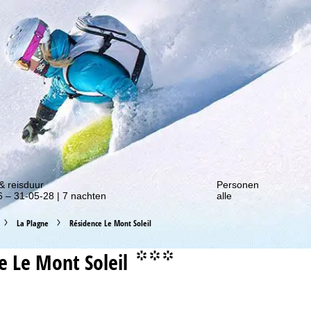
gte van onze kortingsacties!
& reisduur
Personen
 – 31-05-28 | 7 nachten
alle
La Plagne
Résidence Le Mont Soleil
e Le Mont Soleil
°°°