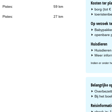
Kosten ter pl
Pistes:
59 km
borg (tot €
toeristenbe
Pistes:
27 km
Op verzoek te
Babypakket 
openbare p
Huisdieren
Huisdieren
Meer infor
Indien er onder h
Belangrijke 
Overbezetti
Bij het boe
Reisinformati
check-in: 1