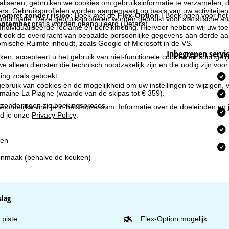
liseren, gebruiken we cookies om gebruiksinformatie te verzamelen, d
rs. Gebruiksprofielen worden aangemaakt op basis van uw activiteite
orpret zonder risico:
Boek met de
Flex-Option
| Boekingen voor he
formatie. Deze gebruiksprofielen worden gebruikt voor statistische ana
eptember
gratis worden geannuleerd
(Details)
ndividualiseerde reclame en bereikmeting. Hiervoor hebben wij uw to
at ook de overdracht van bepaalde persoonlijke gegevens aan derde aa
ische Ruimte inhoudt, zoals Google of Microsoft in de VS.
Inbegrepen servi
kken, accepteert u het gebruik van niet-functionele cookies en soortgeli
we alleen diensten die technisch noodzakelijk zijn en die nodig zijn voor
ing zoals geboekt
ebruik van cookies en de mogelijkheid om uw instellingen te wijzigen, v
omaine La Plagne
(waarde van de skipas tot € 359).
itzonderingen zie boekingsproces.
oordelijke vind je in het
Impressum
. Informatie over de doeleinden en
d je onze
Privacy Policy
.
en
nmaak (behalve de keuken)
slag
 piste
Flex-Option mogelijk