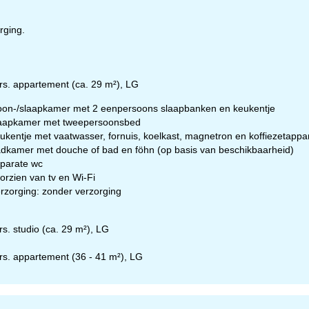
-zo:
gesloten
rging.
Advies
rs. appartement (ca. 29 m²), LG
ar contactpagina
on-/slaapkamer met 2 eenpersoons slaapbanken en keukentje
aapkamer met tweepersoonsbed
ukentje met vaatwasser, fornuis, koelkast, magnetron en koffiezetappa
dkamer met douche of bad en föhn (op basis van beschikbaarheid)
parate wc
orzien van tv en Wi-Fi
rzorging: zonder verzorging
rs. studio (ca. 29 m²), LG
rs. appartement (36 - 41 m²), LG