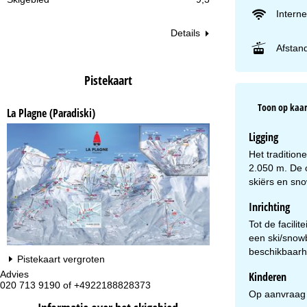
Interne
Details
Afstand
Pistekaart
Toon op kaar
La Plagne (Paradiski)
Ligging
Het tradition
2.050 m. De o
skiërs en sno
Inrichting
Tot de facili
een ski/snowb
beschikbaarh
Pistekaart vergroten
Advies
Op
Kinderen
020 713 9190 of +4922188828373
ma
Op aanvraag k
vr: