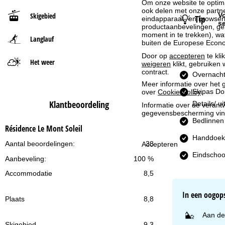
Om onze website te optima
ook delen met onze partne
Skigebied
Vo
Tip
t
eindapparaat- en browserin
s
productaanbevelingen, geï
moment in te trekken), w
Langlauf
p
buiten de Europese Econom
Door op
accepteren
te kli
a
Het weer
weigeren
klikt, gebruiken 
contract.
Overnacht
g
Meer informatie over het g
Skipas D
over
Cookie-Policy
.
i
Klantbeoordeling
Details/ u
Informatie over de verantw
gegevensbescherming vin
Bedlinnen
n
Résidence Le Mont Soleil
Handdoek
a
Aantal beoordelingen:
38
Accepteren
Eindschoo
Aanbeveling:
100 %
Accommodatie
8,5
In een oogop
Plaats
8,8
Aan de
Skigebied
9,3