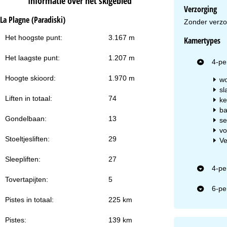
Informatie over het skigebied
za
Verzorging
La Plagne (Paradiski)
Zonder verzo
Het hoogste punt:
3.167 m
Kamertypes
Het laagste punt:
1.207 m
4-pe
Na
Hoogte skioord:
1.970 m
wo
sl
Liften in totaal:
74
ke
ba
Gondelbaan:
13
se
vo
Stoeltjesliften:
29
Ve
Sleepliften:
27
4-pe
Tovertapijten:
5
6-pe
Pistes in totaal:
225 km
Pistes:
139 km