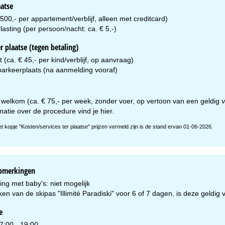
aatse
 500,- per appartement/verblijf, alleen met creditcard)
lasting (per persoon/nacht: ca. € 5,-)
r plaatse (tegen betaling)
(ca. € 45,- per kind/verblijf, op aanvraag)
arkeerplaats (na aanmelding vooraf)
 welkom (ca. € 75,- per week, zonder voer, op vertoon van een geldig v
matie over de procedure vind je
hier
.
et kopje "Kosten/services ter plaatse" prijzen vermeld zijn is de stand ervan 01-06-2026.
opmerkingen
ng met baby's: niet mogelijk
ken van de skipas "Illimité Paradiski" voor 6 of 7 dagen, is deze geldi
e
7:00 - 19:00