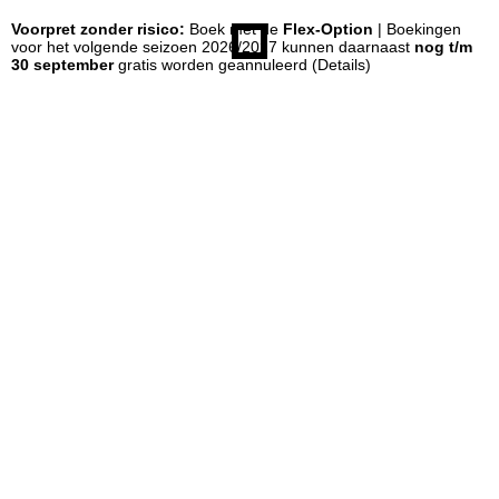
Voorpret zonder risico:
Boek met de
Flex-Option
| Boekingen
n
voor het volgende seizoen 2026/2027 kunnen daarnaast
nog t/m
30 september
gratis worden geannuleerd
(Details)
a