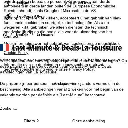
overdracht van bepaalde persoonlijke gegevens aan derde
Langlauf
Het weer
aanbieders in derde landen buiten de Europese Economische
Ruimte inhoudt, zoals Google of Microsoft in de VS.
Last-Minute & Deals
Door op
accepteren
te klikken, accepteert u het gebruik van niet-
functionele cookies en soortgelijke technologieën. Als u op
weigeren
klikt, gebruiken we alleen diensten die technisch
noodzakelijk zijn en die nodig zijn voor de uitvoering van het
S
Frankrijk
La Toussuire
contract.
Meer informatie over het gebruik van cookies en de mogelijkheid
Last-Minute & Deals La Toussuire
t
om uw instellingen te wijzigen, vindt u in de informatie over
Cookie-Policy
.
a
Informatie over de verantwoordelijke vind je in het
Impressum
.
Wil je spontaan een onvergetelijke tijd in de sneeuw doorbrengen? Op
Informatie over de doeleinden en jouw rechten omtrent
deze pagina vind je een overzicht van de Last-Minute & Deals
gegevensbescherming vind je onze
Privacy Policy
.
r
aanbiedingen van La Toussuire.
t
De prijzen zijn per persoon incl. skipas, tenzij anders vermeld in de
Accepteren
beschrijving. Alle aanbiedingen vanaf 2 weken voor het begin van de
p
vakantie worden per definitie als “Last-Minute” beschouwd.
a
Zoeken...
g
Filters
2
i