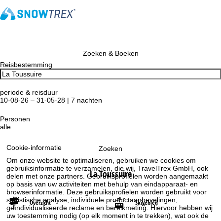
Zoeken & Boeken
Reisbestemming
periode & reisduur
10-08-26 – 31-05-28 | 7 nachten
Personen
alle
Cookie-informatie
Zoeken
Om onze website te optimaliseren, gebruiken we cookies om
gebruiksinformatie te verzamelen, die wij, TravelTrex GmbH, ook
La Toussuire
delen met onze partners. Gebruiksprofielen worden aangemaakt
op basis van uw activiteiten met behulp van eindapparaat- en
browserinformatie. Deze gebruiksprofielen worden gebruikt voor
statistische analyse, individuele productaanbevelingen,
Overzicht
Skigebied
geïndividualiseerde reclame en bereikmeting. Hiervoor hebben wij
uw toestemming nodig (op elk moment in te trekken), wat ook de