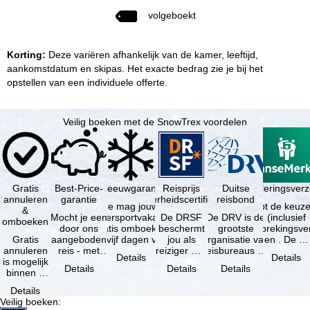
volgeboekt
Korting:
Deze variëren afhankelijk van de kamer, leeftijd,
aankomstdatum en skipas. Het exacte bedrag zie je bij het
opstellen van een individuele offerte.
Veilig boeken met de SnowTrex voordelen
Gratis
Best-Price-
Sneeuwgarantie
Reisprijs
Reisannuleringsver
Duitse
annuleren
garantie
zekerheidscertificaat
reisbond
Je mag jouw
Je hebt de keuze
&
Mocht je een
wintersportvakantie
De DRSF
De DRV is de
(inclusief
omboeken
door ons
gratis omboeken
beschermt
grootste
reisonderbrekingsve
Gratis
aangeboden
als vijf dagen voor
jou als
organisatie van
en . De …
annuleren
reis - met
de …
reiziger met
reisbureaus en
Details
Details
is mogelijk
dezelfde
een
reisorganisaties
Details
Details
Details
binnen 5
beschikbaarheid
pakketreis
in Duitsland. …
dagen na
en inbegrepen
of
Details
de
…
gekoppelde
Veilig boeken
:
boeking,
services bij