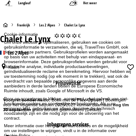
Langlauf
Het weer
S
Frankrijk
Les 2 Alpes
Chalet Le Lynx
Cookie-informatie
Chalet Le Lynx
°°°°.
t
Om onze website te optimaliseren, gebruiken we cookies om
gebruiksinformatie te verzamelen, die wij, TravelTrex GmbH, ook
a
Les 2 Alpes
delen met onze partners. Gebruiksprofielen worden aangemaakt
op basis van uw activiteiten met behulp van eindapparaat- en
browserinformatie. Deze gebruiksprofielen worden gebruikt voor
r
statistische analyse, individuele productaanbevelingen,
Kaart
geïndividualiseerde reclame en bereikmeting. Hiervoor hebben wij
t
uw toestemming nodig (op elk moment in te trekken), wat ook de
overdracht van bepaalde persoonlijke gegevens aan derde
Prijsoverzicht
aanbieders in derde landen buiten de Europese Economische
p
Ruimte inhoudt, zoals Google of Microsoft in de VS.
Door op
accepteren
te klikken, accepteert u het gebruik van niet-
a
Voorpret zonder risico:
Boek met de
Flex-Option
| Boekingen
functionele cookies en soortgelijke technologieën. Als u op
voor het volgende seizoen 2026/2027 kunnen daarnaast
nog t/m
weigeren
klikt, gebruiken we alleen diensten die technisch
30 september
gratis worden geannuleerd
(Details)
g
noodzakelijk zijn en die nodig zijn voor de uitvoering van het
contract.
Inbegrepen services
i
Meer informatie over het gebruik van cookies en de mogelijkheid
om uw instellingen te wijzigen, vindt u in de informatie over
Cookie-Policy
.