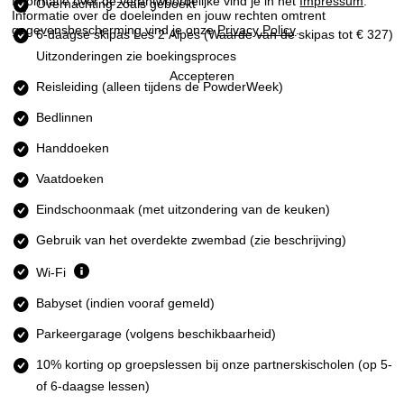
Informatie over de verantwoordelijke vind je in het
Impressum
.
n
Overnachting zoals geboekt
Informatie over de doeleinden en jouw rechten omtrent
gegevensbescherming vind je onze
Privacy Policy
.
6-daagse skipas Les 2 Alpes
(Waarde van de skipas tot € 327)
a
Uitzonderingen zie boekingsproces
Accepteren
Reisleiding (alleen tijdens de PowderWeek)
Bedlinnen
Handdoeken
Vaatdoeken
Eindschoonmaak (met uitzondering van de keuken)
Gebruik van het overdekte zwembad (zie beschrijving)
Wi-Fi
Babyset (indien vooraf gemeld)
Parkeergarage (volgens beschikbaarheid)
10% korting op groepslessen bij onze partnerskischolen (op 5-
of 6-daagse lessen)