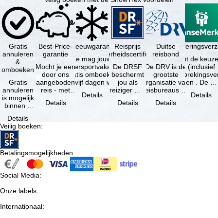
Gratis
Best-Price-
Sneeuwgarantie
Reisprijs
Reisannuleringsver
Duitse
annuleren
garantie
zekerheidscertificaat
reisbond
Je mag jouw
Je hebt de keuze
&
Mocht je een
wintersportvakantie
De DRSF
De DRV is de
(inclusief
omboeken
door ons
gratis omboeken
beschermt
grootste
reisonderbrekingsve
Gratis
aangeboden
als vijf dagen voor
jou als
organisatie van
en . De …
annuleren
reis - met
de …
reiziger met
reisbureaus en
Details
Details
is mogelijk
dezelfde
een
reisorganisaties
Details
Details
Details
binnen 5
beschikbaarheid
pakketreis
in Duitsland. …
dagen na
en inbegrepen
of
Details
de
…
gekoppelde
Veilig boeken
:
boeking,
services bij
als jouw
…
vakantie …
Betalingsmogelijkheden
:
Social Media
:
Onze labels
:
Internationaal
: