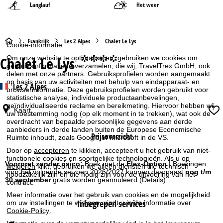
Langlauf
Het weer
S
Frankrijk
Les 2 Alpes
Chalet Le Lys
Cookie-informatie
Chalet Le Lys
Om onze website te optimaliseren, gebruiken we cookies om
°°°°
t
gebruiksinformatie te verzamelen, die wij, TravelTrex GmbH, ook
delen met onze partners. Gebruiksprofielen worden aangemaakt
a
op basis van uw activiteiten met behulp van eindapparaat- en
Les 2 Alpes
browserinformatie. Deze gebruiksprofielen worden gebruikt voor
statistische analyse, individuele productaanbevelingen,
r
geïndividualiseerde reclame en bereikmeting. Hiervoor hebben wij
Kaart
uw toestemming nodig (op elk moment in te trekken), wat ook de
overdracht van bepaalde persoonlijke gegevens aan derde
t
aanbieders in derde landen buiten de Europese Economische
Prijsoverzicht
Ruimte inhoudt, zoals Google of Microsoft in de VS.
p
Door op
accepteren
te klikken, accepteert u het gebruik van niet-
functionele cookies en soortgelijke technologieën. Als u op
a
Voorpret zonder risico:
Boek met de
Flex-Option
| Boekingen
weigeren
klikt, gebruiken we alleen diensten die technisch
voor het volgende seizoen 2026/2027 kunnen daarnaast
nog t/m
noodzakelijk zijn en die nodig zijn voor de uitvoering van het
30 september
gratis worden geannuleerd
(Details)
contract.
g
Meer informatie over het gebruik van cookies en de mogelijkheid
Inbegrepen services
om uw instellingen te wijzigen, vindt u in de informatie over
i
Cookie-Policy
.