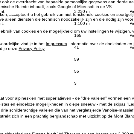
at ook de overdracht van bepaalde persoonlijke gegevens aan derde aa
ische Ruimte inhoudt, zoals Google of Microsoft in de VS.
nt:
3.230 m
Pi
kken, accepteert u het gebruik van niet-functionele cookies en soortgeli
we alleen diensten die technisch noodzakelijk zijn en die nodig zijn voor
t:
1.100 m
Pi
ebruik van cookies en de mogelijkheid om uw instellingen te wijzigen, v
165
Pi
oordelijke vind je in het
Impressum
. Informatie over de doeleinden en
41
Pi
d je onze
Privacy Policy
.
59
56
9
aat voor alpineskiën met superlatieven - de "drie valleien" vormen een v
stes en eindeloze mogelijkheden in diepe sneeuw - met de skipas "Les
 drie schilderachtige valleien die van het vergletsjerde Vanoise-mass
 strekt zich in een prachtig berglandschap met uitzicht op de Mont Bl
en skigebied van Europa biedt Val Thorens op een hoogte van 2.300 m 