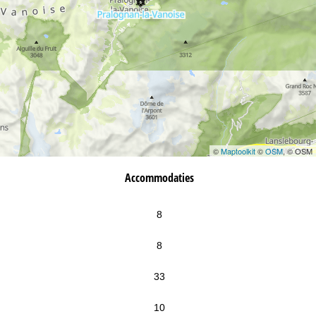
©
Maptoolkit
©
OSM
, © OSM
Accommodaties
8
8
33
10