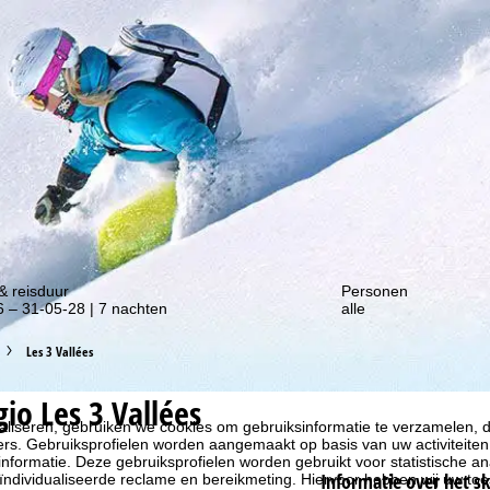
gte van onze kortingsacties!
& reisduur
Personen
 – 31-05-28 | 7 nachten
alle
Les 3 Vallées
gio Les 3 Vallées
liseren, gebruiken we cookies om gebruiksinformatie te verzamelen, d
rs. Gebruiksprofielen worden aangemaakt op basis van uw activiteite
formatie. Deze gebruiksprofielen worden gebruikt voor statistische ana
Informatie over het s
ndividualiseerde reclame en bereikmeting. Hiervoor hebben wij uw to