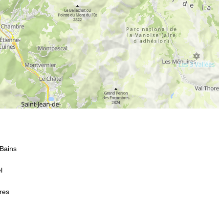
 Bains
l
res