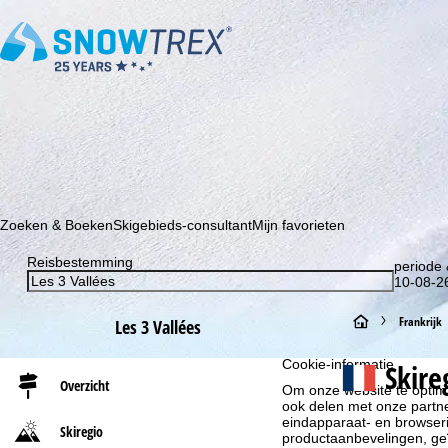
Schrijf je in voor onze nieuwsbrief en wees als eerste op de hoo
Zoeken & Boeken
Skigebieds-consultant
Mijn favorieten
Reisbestemming
periode 
10-08-26
S
Frankrijk
Les 3 Vallées
t
Cookie-informatie
Skire
Overzicht
Om onze website te optima
a
ook delen met onze partne
eindapparaat- en browserin
Skiregio
productaanbevelingen, geï
r