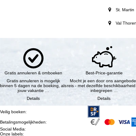
St. Martin
Val Thore
Gratis annuleren & omboeken
Best-Price-garantie
Gratis annuleren is mogelijk
Mocht je een door ons aangebod
binnen 5 dagen na de boeking, als
reis - met dezelfde beschikbaarheid
jouw vakantie …
inbegrepen …
Details
Details
Veilig boeken
:
Betalingsmogelijkheden
:
Social Media
:
Onze labels
: