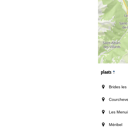
plaats
Brides les
Courcheve
Les Menui
Méribel