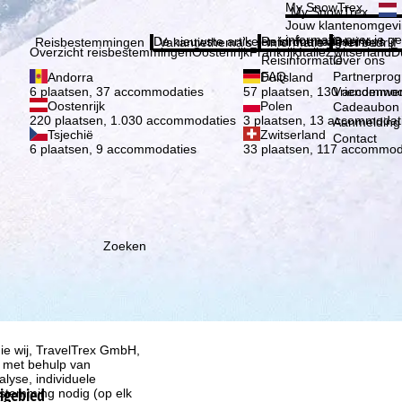
Kies 
My SnowTrex
My SnowTrex
Aanmelden
Jouw klantenomgevi
informatie over je g
De nieuwste artikelen in ons magazine
Reisinformatie
Over ons
Reisbestemmingen
Vakantiethema's
Informatie
Het bedrijf
Overzicht reisbestemmingen
Oostenrijk
Frankrijk
Italië
Zwitserland
D
Reisinformatie
Over ons
FAQ
Partnerpro
Andorra
Duitsland
Vriendenwer
6 plaatsen, 37 accommodaties
57 plaatsen, 130 accommod
Oostenrijk
Polen
Cadeaubon
220 plaatsen, 1.030 accommodaties
3 plaatsen, 13 accommodat
Aanmelding 
Tsjechië
Zwitserland
Contact
6 plaatsen, 9 accommodaties
33 plaatsen, 117 accommod
Zoeken
ie wij, TravelTrex GmbH,
n met behulp van
lyse, individuele
kigebied
estemming nodig (op elk