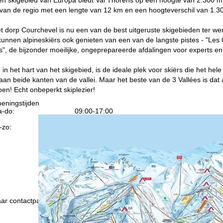
 van de regio met een lengte van 12 km en een hoogteverschil van 1.3
et dorp Courchevel is nu een van de best uitgeruste skigebieden ter wer
kunnen alpineskiërs ook genieten van een van de langste pistes - "Les
s", de bijzonder moeilijke, ongeprepareerde afdalingen voor experts en 
in het hart van het skigebied, is de ideale plek voor skiërs die het hele
aan beide kanten van de vallei. Maar het beste van de 3 Vallées is dat al
 doen! Echt onbeperkt skiplezier!
eningstijden
-do:
09:00-17:00
09:00-14:00
-zo:
gesloten
Advies
ar contactpagina