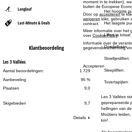
moment in te trekken), w
buiten de Europese Econom
Langlauf
t
Het hoogste pu
Door op
accepteren
te kli
weigeren
klikt, gebruiken 
Last-Minute & Deals
p
Het laagste pun
contract.
Meer informatie over het g
a
Liften in totaal:
over
Cookie-Policy
.
Informatie over de verantw
Gondelbaan:
Klantbeoordeling
g
gegevensbescherming vin
Stoeltjesliften:
i
Les 3 Vallées
Accepteren
Sleepliften:
Aantal beoordelingen:
1.729
n
Aanbeveling:
95 %
Tovertapijten:
a
Plaatsen
9,0
Les 3 Vallées st
geprepareerde pi
Skigebieden
9,7
hellingen van de
Moûtiers leiden,
Details
km².
Als hoogstgeleg