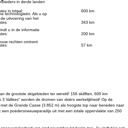
nbieders in derde landen
stes in totaal:
600 km
jke technologieën. Als u op
 de uitvoering van het
stes:
343 km
indt u in de informatie
stes:
200 km
 jouw rechten omtrent
stes:
57 km
an de grootste skigebieden ter wereld! 156 skiliften, 600 km
 3 Vallées" worden de dromen van skiërs werkelijkheid! Op de
ief met de Grande Casse (3.852 m) als hoogste top naar beneden naar
anc een poedersneeuwparadijs uit met een totale oppervlakte van 250
sneeuwzekerheid van eind november tot begin mei. Je vindt hier ook