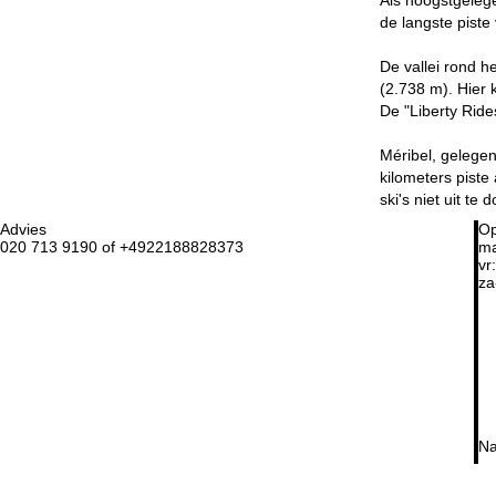
de langste piste
De vallei rond h
(2.738 m). Hier 
De "Liberty Ride
Méribel, gelegen 
kilometers piste 
ski's niet uit te
Advies
Op
020 713 9190 of +4922188828373
ma
vr:
za
Na