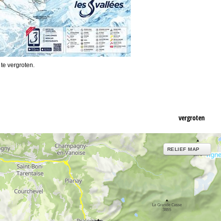
 te vergroten.
vergroten
RELIEF MAP