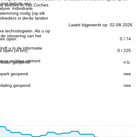
n met behulp van
ele seizoen in Les Coches.
lyse, individuele
estemming nodig (op elk
nbieders in derde landen
Laatst bijgewerkt op: 02-08-2026
jke technologieën. Als u op
 de uitvoering van het
ften open:
0 / 74
indt u in de informatie
s open (in km):
0 / 225
 jouw rechten omtrent
lbaan geopend:
n.b.
park geopend:
nee
fdaling geopend:
nee