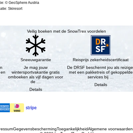
ie: © GeoSphere Austria
tie: Skiresort
Veilig boeken met de SnowTrex voordelen
Sneeuwgarantie
Reisprijs zekerheidscertificaat
en
Je mag jouw
De DRSF beschermt jou als reizige
 en
wintersportvakantie gratis
met een pakketreis of gekoppelde
omboeken als vijf dagen voor
services bij …
de …
Details
Details
ressum
Gegevensbescherming
Toegankelijkheid
Algemene voorwaarden