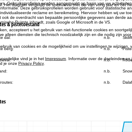
rs. Gebruiksprofielen worden aangemaakt op basis van uw activiteite
al. Het diagram vergelijkt de sneeuwval met die van vorig jaar en het h
formatie. Deze gebruiksprofielen worden gebruikt voor statistische ana
ndividualiseerde reclame en bereikmeting. Hiervoor hebben wij uw to
at ook de overdracht van bepaalde persoonlijke gegevens aan derde aa
ische Ruimte inhoudt, zoals Google of Microsoft in de VS.
es & pistetoestand
kken, accepteert u het gebruik van niet-functionele cookies en soortgeli
we alleen diensten die technisch noodzakelijk zijn en die nodig zijn voor
e dal:
n.b.
Skili
ebruik van cookies en de mogelijkheid om uw instellingen te wijzigen, v
e berg:
n.b.
Piste
oordelijke vind je in het
Impressum
. Informatie over de doeleinden en
uwval:
n.b.
Rode
d je onze
Privacy Policy
.
and:
n.b.
Snow
routes:
n.b.
Dala
tes