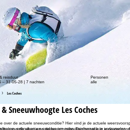
gte van onze kortingsacties!
& reisduur
Personen
 – 31-05-28 | 7 nachten
alle
Les Coches
 & Sneeuwhoogte Les Coches
ie over de actuele sneeuwconditie? Hier vind je de actuele weersvoor
liseren, gebruiken we cookies om gebruiksinformatie te verzamelen, d
indruk van de situatie op de bestemming. Daarnaast kun je de geopend