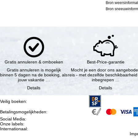
Bron weersinformat
Bron sneeuwinforma
Gratis annuleren & omboeken
Best-Price-garantie
Gratis annuleren is mogelijk
Mocht je een door ons aangebod
binnen 5 dagen na de boeking, als
reis - met dezelfde beschikbaarheid
jouw vakantie …
inbegrepen …
Details
Details
Veilig boeken
:
Betalingsmogelijkheden
:
Social Media
:
Onze labels
:
Internationaal
:
Imp