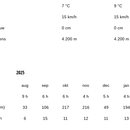
7 °C
9 °C
15 km/h
15 km/h
uw
0 cm
0 cm
ens
4.200 m
4.200 m
2025
aug
sep
okt
nov
dec
jan
9 h
6 h
6 h
4 h
5 h
4 h
cm)
33
106
217
216
49
194
n
6
15
11
12
11
13