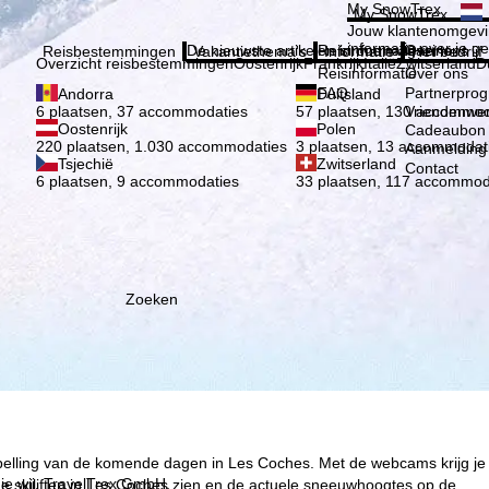
Kies 
My SnowTrex
My SnowTrex
Aanmelden
Jouw klantenomgevi
informatie over je g
De nieuwste artikelen in ons magazine
Reisinformatie
Over ons
Reisbestemmingen
Vakantiethema's
Informatie
Het bedrijf
Overzicht reisbestemmingen
Oostenrijk
Frankrijk
Italië
Zwitserland
D
Reisinformatie
Over ons
FAQ
Partnerpro
Andorra
Duitsland
Vriendenwer
6 plaatsen, 37 accommodaties
57 plaatsen, 130 accommod
Oostenrijk
Polen
Cadeaubon
220 plaatsen, 1.030 accommodaties
3 plaatsen, 13 accommodat
Aanmelding 
Tsjechië
Zwitserland
Contact
6 plaatsen, 9 accommodaties
33 plaatsen, 117 accommod
Zoeken
spelling van de komende dagen in Les Coches. Met de webcams krijg je
ie wij, TravelTrex GmbH,
e skiliften in Les Coches zien en de actuele sneeuwhoogtes op de