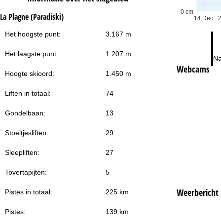
0 cm
La Plagne (Paradiski)
14 Dec
Het hoogste punt:
3.167 m
Het laagste punt:
1.207 m
Na
Webcams
Hoogte skioord:
1.450 m
Liften in totaal:
74
Gondelbaan:
13
Stoeltjesliften:
29
Sleepliften:
27
Tovertapijten:
5
Weerbericht
Pistes in totaal:
225 km
Pistes:
139 km