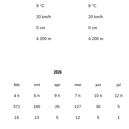
9 °C
8 °C
20 km/h
20 km/h
0 cm
0 cm
4.200 m
4.200 m
2026
feb
mrt
apr
mei
jun
jul
4 h
6 h
9 h
7 h
10 h
12 h
371
185
26
127
36
5
15
13
5
12
5
1