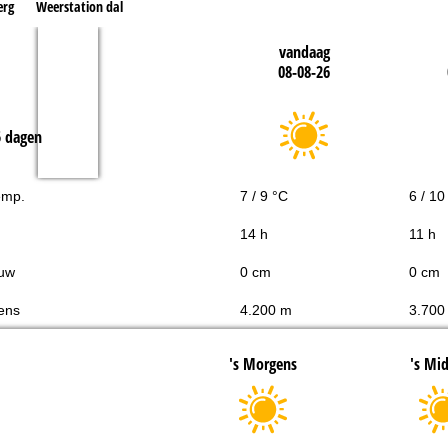
erg
Weerstation dal
vandaag
08-08-26
5 dagen
emp.
7 / 9 °C
6 / 10
14 h
11 h
uw
0 cm
0 cm
ens
4.200 m
3.700
's Morgens
's Mi