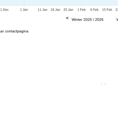
21 Dec
1 Jan
11 Jan
18 Jan
25 Jan
1 Feb
8 Feb
15 Feb
2
Advies
Winter 2025 / 2026
ar contactpagina