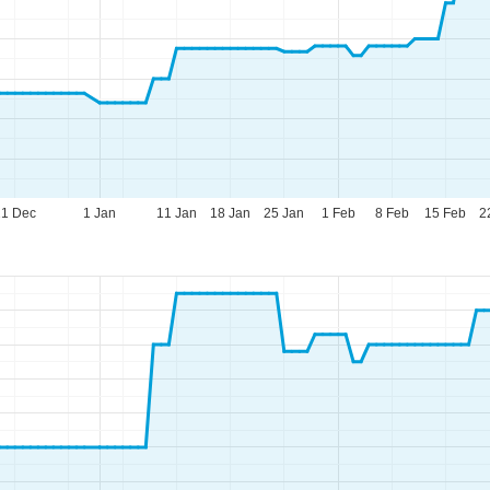
21 Dec
1 Jan
11 Jan
18 Jan
25 Jan
1 Feb
8 Feb
15 Feb
2
eningstijden
-do:
09:00-17:00
09:00-14:00
-zo:
gesloten