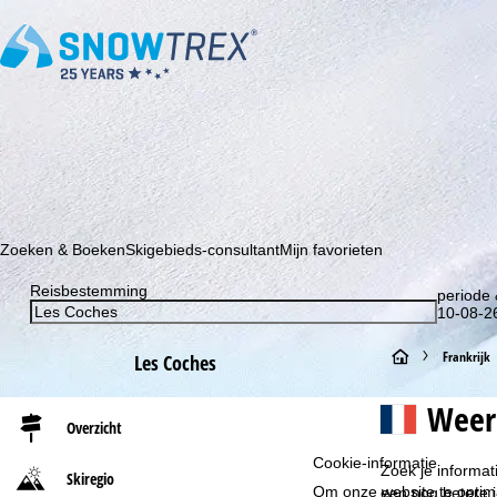
Schrijf je in voor onze nieuwsbrief en wees als eerste op de hoo
Zoeken & Boeken
Skigebieds-consultant
Mijn favorieten
Reisbestemming
periode 
10-08-26
S
Frankrijk
Les Coches
t
Weer
Overzicht
a
Cookie-informatie
Zoek je informat
Skiregio
r
Om onze website te optima
een nog betere 