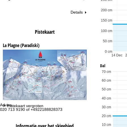
200 cm
Details
150 cm
Pistekaart
100 cm
50 cm
La Plagne (Paradiski)
0 cm
14 Dec
Dal
70 cm
60 cm
50 cm
40 cm
Advies
Op
Pistekaart vergroten
30 cm
020 713 9190 of +4922188828373
ma
vr:
20 cm
za
Informatie over het skigebied
10 cm