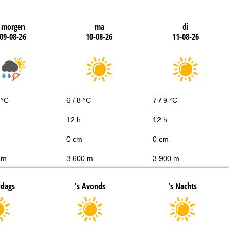
morgen
ma
di
09-08-26
10-08-26
11-08-26
 °C
6 / 8 °C
7 / 9 °C
12 h
12 h
0 cm
0 cm
 m
3.600 m
3.900 m
ddags
's Avonds
's Nachts