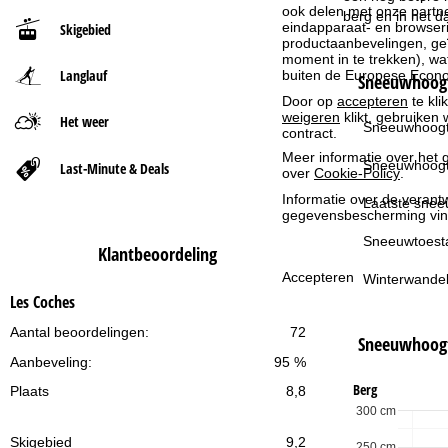
ook delen met onze partne
berg en in het d
eindapparaat- en browserin
Skigebied
t
productaanbevelingen, geï
moment in te trekken), w
Langlauf
buiten de Europese Econom
p
Sneeuwhoogt
Door op
accepteren
te kli
weigeren
klikt, gebruiken 
a
Het weer
Sneeuwhoogt
contract.
Meer informatie over het g
g
Sneeuwhoogt
Last-Minute & Deals
over
Cookie-Policy
.
Informatie over de verantw
i
Laatste snee
gegevensbescherming vin
n
Sneeuwtoest
Klantbeoordeling
Accepteren
Winterwandel
a
Les Coches
Aantal beoordelingen:
72
Sneeuwhoog
Aanbeveling:
95 %
Berg
Plaats
8,8
300 cm
Skigebied
9,2
250 cm