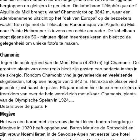
n
bergtoppen en gletsjers te genieten. De kabelbaan Téléphérique de l'
Aiguille du Midi brengt u vanaf Chamonix tot op 3842 m, waar een
a
adembenemend uitzicht op het "dak van Europa" op de bezoekers
wacht. Een ritje met de Télécabine Panoramique van Aiguille du Midi
naar Pointe Helbronner is tevens een echte aanrader. De kabelbaan
stopt tijdens de 50 - minuten rijden meerdere keren en biedt zo de
gelegenheid om unieke foto's te maken.
Chamonix
Tegen de achtergrond van de Mont Blanc (4.810 m) ligt Chamonix. De
grootste plaats van deze regio biedt zijn gasten een perfecte instap in
de skiregio. Rondom Chamonix vind je gevarieerde en veeleisende
skigebieden, tot op een hoogte van 3.842 m. Het extra skiplezier vind
je echter juist naast de pistes. Elk jaar meten hier de extreme skiërs en
freeriders van over de hele wereld zich met elkaar. Chamonix, plaats
van de Olympische Spelen in 1924,…
Details over de plaats
Megève
Het was een baron met zijn vrouw die het kleine boeren bergdorpje
Megève in 1920 heeft opgebouwd. Baron Maurice de Rothschild en
zijn vrouw Noémi lieten in de Savooise Alpen het eerste luxe hotel