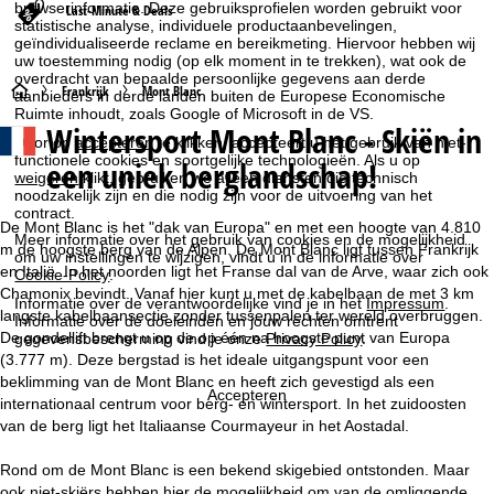
browserinformatie. Deze gebruiksprofielen worden gebruikt voor
Last-Minute & Deals
statistische analyse, individuele productaanbevelingen,
geïndividualiseerde reclame en bereikmeting. Hiervoor hebben wij
uw toestemming nodig (op elk moment in te trekken), wat ook de
overdracht van bepaalde persoonlijke gegevens aan derde
S
Frankrijk
Mont Blanc
aanbieders in derde landen buiten de Europese Economische
Ruimte inhoudt, zoals Google of Microsoft in de VS.
Wintersport Mont Blanc - Skiën in
t
Door op
accepteren
te klikken, accepteert u het gebruik van niet-
functionele cookies en soortgelijke technologieën. Als u op
een uniek berglandschap!
weigeren
klikt, gebruiken we alleen diensten die technisch
a
noodzakelijk zijn en die nodig zijn voor de uitvoering van het
contract.
r
De Mont Blanc is het "dak van Europa" en met een hoogte van 4.810
Meer informatie over het gebruik van cookies en de mogelijkheid
m de hoogste berg van de Alpen. De Mont Blanc ligt tussen Frankrijk
om uw instellingen te wijzigen, vindt u in de informatie over
t
en Italië. In het noorden ligt het Franse dal van de Arve, waar zich ook
Cookie-Policy
.
Chamonix bevindt. Vanaf hier kunt u met de kabelbaan de met 3 km
Informatie over de verantwoordelijke vind je in het
Impressum
.
langste kabelbaansectie zonder tussenpalen ter wereld overbruggen.
p
Informatie over de doeleinden en jouw rechten omtrent
De gondellift brengt u op de op één na hoogste punt van Europa
gegevensbescherming vind je onze
Privacy Policy
.
(3.777 m). Deze bergstad is het ideale uitgangspunt voor een
a
beklimming van de Mont Blanc en heeft zich gevestigd als een
Accepteren
internationaal centrum voor berg- en wintersport. In het zuidoosten
g
van de berg ligt het Italiaanse Courmayeur in het Aostadal.
i
Rond om de Mont Blanc is een bekend skigebied ontstonden. Maar
ook niet-skiërs hebben hier de mogelijkheid om van de omliggende