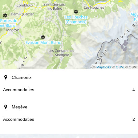
©
Maptoolkit
©
OSM
, © OSM
plaats
Chamonix
Accommodaties
4
Megève
2