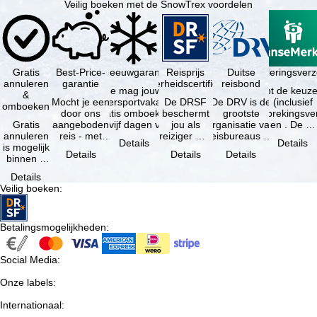
Veilig boeken met de SnowTrex voordelen
Gratis
Best-Price-
Sneeuwgarantie
Reisprijs
Reisannuleringsver
Duitse
annuleren
garantie
zekerheidscertificaat
reisbond
Je mag jouw
Je hebt de keuze
&
Mocht je een
wintersportvakantie
De DRSF
De DRV is de
(inclusief
omboeken
door ons
gratis omboeken
beschermt
grootste
reisonderbrekingsve
Gratis
aangeboden
als vijf dagen voor
jou als
organisatie van
en . De …
annuleren
reis - met
de …
reiziger met
reisbureaus en
Details
Details
is mogelijk
dezelfde
een
reisorganisaties
Details
Details
Details
binnen 5
beschikbaarheid
pakketreis
in Duitsland. …
dagen na
en inbegrepen
of
Details
de
…
gekoppelde
Veilig boeken
:
boeking,
services bij
als jouw
…
vakantie …
Betalingsmogelijkheden
:
Social Media
:
Onze labels
:
Internationaal
: