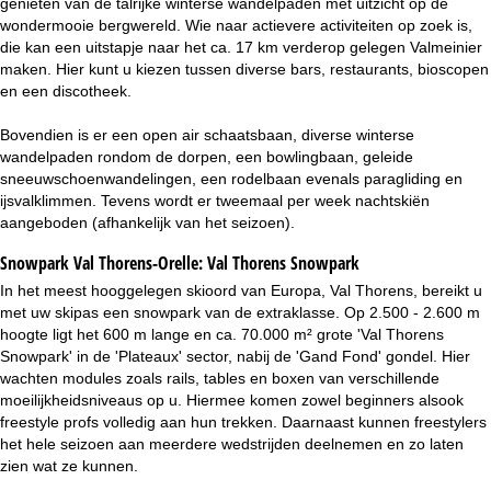
genieten van de talrijke winterse wandelpaden met uitzicht op de
wondermooie bergwereld. Wie naar actievere activiteiten op zoek is,
die kan een uitstapje naar het ca. 17 km verderop gelegen Valmeinier
maken. Hier kunt u kiezen tussen diverse bars, restaurants, bioscopen
en een discotheek.
Bovendien is er een open air schaatsbaan, diverse winterse
wandelpaden rondom de dorpen, een bowlingbaan, geleide
sneeuwschoenwandelingen, een rodelbaan evenals paragliding en
ijsvalklimmen. Tevens wordt er tweemaal per week nachtskiën
aangeboden (afhankelijk van het seizoen).
Snowpark Val Thorens-Orelle:
Val Thorens Snowpark
In het meest hooggelegen skioord van Europa, Val Thorens, bereikt u
met uw skipas een snowpark van de extraklasse. Op 2.500 - 2.600 m
hoogte ligt het 600 m lange en ca. 70.000 m² grote 'Val Thorens
Snowpark' in de 'Plateaux' sector, nabij de 'Gand Fond' gondel. Hier
wachten modules zoals rails, tables en boxen van verschillende
moeilijkheidsniveaus op u. Hiermee komen zowel beginners alsook
freestyle profs volledig aan hun trekken. Daarnaast kunnen freestylers
het hele seizoen aan meerdere wedstrijden deelnemen en zo laten
zien wat ze kunnen.