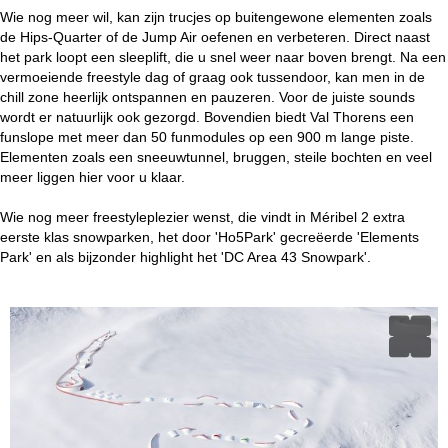
Wie nog meer wil, kan zijn trucjes op buitengewone elementen zoals
de Hips-Quarter of de Jump Air oefenen en verbeteren. Direct naast
het park loopt een sleeplift, die u snel weer naar boven brengt. Na een
vermoeiende freestyle dag of graag ook tussendoor, kan men in de
chill zone heerlijk ontspannen en pauzeren. Voor de juiste sounds
wordt er natuurlijk ook gezorgd. Bovendien biedt Val Thorens een
funslope met meer dan 50 funmodules op een 900 m lange piste.
Elementen zoals een sneeuwtunnel, bruggen, steile bochten en veel
meer liggen hier voor u klaar.
Wie nog meer freestyleplezier wenst, die vindt in Méribel 2 extra
eerste klas snowparken, het door 'Ho5Park' gecreëerde 'Elements
Park' en als bijzonder highlight het 'DC Area 43 Snowpark'.