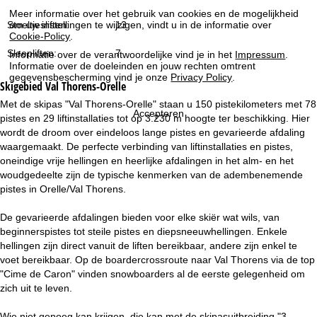
i
Meer informatie over het gebruik van cookies en de mogelijkheid
Stoeltjesliften:
13
om uw instellingen te wijzigen, vindt u in de informatie over
n
Cookie-Policy
.
Sleepliften:
7
Informatie over de verantwoordelijke vind je in het
Impressum
.
a
Informatie over de doeleinden en jouw rechten omtrent
gegevensbescherming vind je onze
Privacy Policy
.
Skigebied
Val Thorens-Orelle
Met de skipas "Val Thorens-Orelle" staan u 150 pistekilometers met 78
Accepteren
pistes en 29 liftinstallaties tot op 3.230 m hoogte ter beschikking. Hier
wordt de droom over eindeloos lange pistes en gevarieerde afdaling
waargemaakt. De perfecte verbinding van liftinstallaties en pistes,
oneindige vrije hellingen en heerlijke afdalingen in het alm- en het
woudgedeelte zijn de typische kenmerken van de adembenemende
pistes in Orelle/Val Thorens.
De gevarieerde afdalingen bieden voor elke skiër wat wils, van
beginnerspistes tot steile pistes en diepsneeuwhellingen. Enkele
hellingen zijn direct vanuit de liften bereikbaar, andere zijn enkel te
voet bereikbaar. Op de boardercrossroute naar Val Thorens via de top
"Cime de Caron" vinden snowboarders al de eerste gelegenheid om
zich uit te leven.
Wie niet genoeg kan krijgen, die kan met de skipasuitbreiding "3