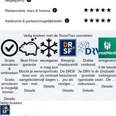
wegwijzers)
Restaurants, bars & horeca
Aankomst & parkeermogelijkheden
Veilig boeken met de SnowTrex voordelen
Gratis
Best-Price-
Sneeuwgarantie
Reisprijs
Reisannuleringsver
Duitse
annuleren
garantie
zekerheidscertificaat
reisbond
Je mag jouw
Je hebt de keuze
&
Mocht je een
wintersportvakantie
De DRSF
De DRV is de
(inclusief
omboeken
door ons
gratis omboeken
beschermt
grootste
reisonderbrekingsve
Gratis
aangeboden
als vijf dagen voor
jou als
organisatie van
en . De …
annuleren
reis - met
de …
reiziger met
reisbureaus en
Details
Details
is mogelijk
dezelfde
een
reisorganisaties
Details
Details
Details
binnen 5
beschikbaarheid
pakketreis
in Duitsland. …
dagen na
en inbegrepen
of
Details
de
…
gekoppelde
Veilig boeken
:
boeking,
services bij
als jouw
…
vakantie …