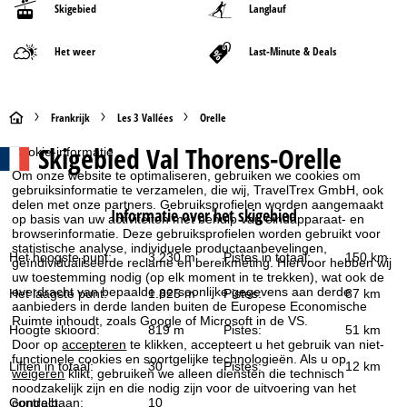
Skigebied
Langlauf
Het weer
Last-Minute & Deals
S
Frankrijk
Les 3 Vallées
Orelle
Skigebied
Val Thorens-Orelle
Cookie-informatie
t
Om onze website te optimaliseren, gebruiken we cookies om
gebruiksinformatie te verzamelen, die wij, TravelTrex GmbH, ook
a
delen met onze partners. Gebruiksprofielen worden aangemaakt
Informatie over het skigebied
op basis van uw activiteiten met behulp van eindapparaat- en
r
browserinformatie. Deze gebruiksprofielen worden gebruikt voor
statistische analyse, individuele productaanbevelingen,
Het hoogste punt:
3.230 m
Pistes in totaal:
150 km
geïndividualiseerde reclame en bereikmeting. Hiervoor hebben wij
t
uw toestemming nodig (op elk moment in te trekken), wat ook de
overdracht van bepaalde persoonlijke gegevens aan derde
Het laagste punt:
1.825 m
Pistes:
87 km
p
aanbieders in derde landen buiten de Europese Economische
Ruimte inhoudt, zoals Google of Microsoft in de VS.
Hoogte skioord:
819 m
Pistes:
51 km
a
Door op
accepteren
te klikken, accepteert u het gebruik van niet-
functionele cookies en soortgelijke technologieën. Als u op
Liften in totaal:
30
Pistes:
12 km
weigeren
klikt, gebruiken we alleen diensten die technisch
g
noodzakelijk zijn en die nodig zijn voor de uitvoering van het
contract.
Gondelbaan:
10