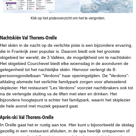
Klik op het pisteoverzicht om het te vergroten.
Nachtskiën
Val Thorens-Orelle
Het skiën in de nacht op de verlichte piste is een bijzondere ervaring,
die in Frankrijk zeer populair is. Daarom biedt ook het grootste
skigebied ter wereld, de 3 Vallées, de mogelijkheid om te nachtskiën.
Het skigebied Courchevel biedt elke woensdag in de avonduren de
gelegenheid tot het nachtelijke skiën. Hiervoor verlengt de 8-
persoonsgondelbaan "Verdons" haar openingstijden. De "Verdons"-
afdaling alsmede het verlichte familypark zorgen voor afwisselend
skiplezier. Het restaurant "Les Verdons" voorziet nachtbrakers ook tot
na de verlengde sluiting va de liften met eten en drinken. Het
bijzondere hoogtepunt is echter het familypark, waarin het skiplezier
de hele avond met muziek gepaard gaat.
Après-ski Val Thorens-Orelle
In Orelle gaat het er rustig aan toe. Hier kunt u bijvoorbeeld de skidag
gezellig in een restaurant afsluiten, in de spa heerlijk ontspannen of