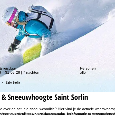
gte van onze kortingsacties!
& reisduur
Personen
 – 31-05-28 | 7 nachten
alle
Saint Sorlin
 & Sneeuwhoogte Saint Sorlin
ie over de actuele sneeuwconditie? Hier vind je de actuele weersvoors
liseren, gebruiken we cookies om gebruiksinformatie te verzamelen, d
ndruk van de situatie op de bestemming. Daarnaast kun je de geopende 