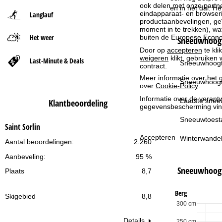
ook delen met onze partne
en in het dal. He
eindapparaat- en browserin
Langlauf
t
productaanbevelingen, geï
moment in te trekken), w
Het weer
buiten de Europese Econom
p
Sneeuwhoogt
Door op
accepteren
te kli
weigeren
klikt, gebruiken 
a
Last-Minute & Deals
Sneeuwhoogt
contract.
Meer informatie over het g
g
Sneeuwhoogt
over
Cookie-Policy
.
Informatie over de verantw
i
Laatste snee
Klantbeoordeling
gegevensbescherming vin
n
Sneeuwtoest
Saint Sorlin
Accepteren
Winterwandel
a
Aantal beoordelingen:
2.260
Aanbeveling:
95 %
Sneeuwhoog
Plaats
8,7
Berg
Skigebied
8,8
300 cm
Details
250 cm