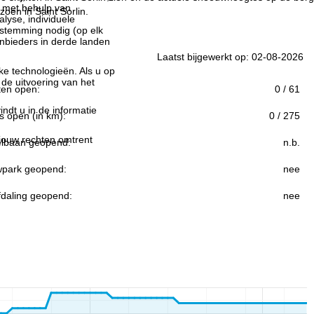
n met behulp van
zoen in Saint Sorlin.
lyse, individuele
estemming nodig (op elk
nbieders in derde landen
Laatst bijgewerkt op: 02-08-2026
jke technologieën. Als u op
 de uitvoering van het
ften open:
0 / 61
indt u in de informatie
s open (in km):
0 / 275
 jouw rechten omtrent
lbaan geopend:
n.b.
park geopend:
nee
fdaling geopend:
nee