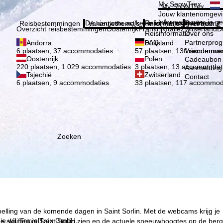
Kies 
My SnowTrex
My SnowTrex
Aanmelden
Jouw klantenomgevi
informatie over je g
De nieuwste artikelen in ons magazine
Reisinformatie
Over ons
Reisbestemmingen
Vakantiethema's
Informatie
Het bedrijf
Overzicht reisbestemmingen
Oostenrijk
Frankrijk
Italië
Zwitserland
D
Reisinformatie
Over ons
FAQ
Partnerpro
Andorra
Duitsland
Vriendenwer
6 plaatsen, 37 accommodaties
57 plaatsen, 130 accommod
Oostenrijk
Polen
Cadeaubon
220 plaatsen, 1.029 accommodaties
3 plaatsen, 13 accommodat
Aanmelding 
Tsjechië
Zwitserland
Contact
6 plaatsen, 9 accommodaties
33 plaatsen, 117 accommod
Zoeken
pelling van de komende dagen in Saint Sorlin. Met de webcams krijg je
ie wij, TravelTrex GmbH,
skiliften in Saint Sorlin zien en de actuele sneeuwhoogtes op de berg