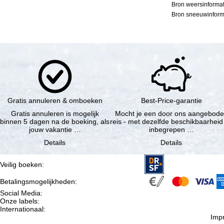
Bron weersinformat
Bron sneeuwinforma
Gratis annuleren & omboeken
Best-Price-garantie
Gratis annuleren is mogelijk
Mocht je een door ons aangebod
binnen 5 dagen na de boeking, als
reis - met dezelfde beschikbaarheid
jouw vakantie …
inbegrepen …
Details
Details
Veilig boeken
:
Betalingsmogelijkheden
:
Social Media
:
Onze labels
:
Internationaal
:
Imp