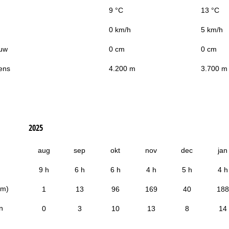
9 °C
13 °C
0 km/h
5 km/h
uw
0 cm
0 cm
ens
4.200 m
3.700 m
2025
aug
sep
okt
nov
dec
jan
9 h
6 h
6 h
4 h
5 h
4 h
cm)
1
13
96
169
40
188
n
0
3
10
13
8
14