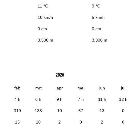
11 °C
9 °C
10 km/h
5 km/h
0 cm
0 cm
3.500 m
3.300 m
2026
feb
mrt
apr
mei
jun
jul
4 h
6 h
9 h
7 h
11 h
12 h
319
133
10
67
13
0
15
10
2
9
2
0