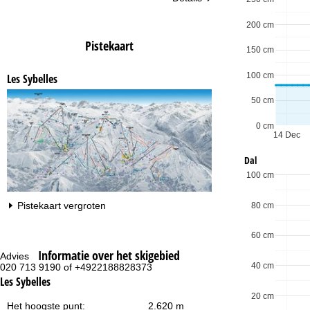
200 cm
Pistekaart
150 cm
100 cm
Les Sybelles
50 cm
0 cm
14 Dec
Dal
100 cm
Pistekaart vergroten
80 cm
60 cm
Informatie over het skigebied
Advies
Op
40 cm
020 713 9190 of +4922188828373
ma
vr:
Les Sybelles
za
20 cm
Het hoogste punt:
2.620 m