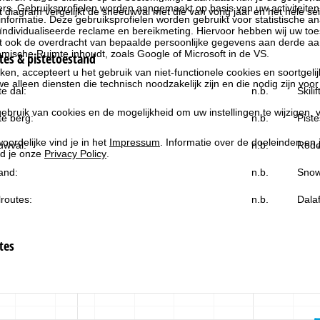
rs. Gebruiksprofielen worden aangemaakt op basis van uw activiteite
t diagram vergelijkt de sneeuwval met die van vorig jaar en het hele sei
formatie. Deze gebruiksprofielen worden gebruikt voor statistische ana
ndividualiseerde reclame en bereikmeting. Hiervoor hebben wij uw to
at ook de overdracht van bepaalde persoonlijke gegevens aan derde aa
ische Ruimte inhoudt, zoals Google of Microsoft in de VS.
es & pistetoestand
kken, accepteert u het gebruik van niet-functionele cookies en soortgeli
we alleen diensten die technisch noodzakelijk zijn en die nodig zijn voor
e dal:
n.b.
Skili
ebruik van cookies en de mogelijkheid om uw instellingen te wijzigen, v
e berg:
n.b.
Piste
oordelijke vind je in het
Impressum
. Informatie over de doeleinden en
uwval:
n.b.
Rode
d je onze
Privacy Policy
.
and:
n.b.
Snow
routes:
n.b.
Dala
tes