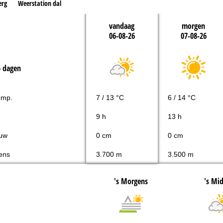
erg
Weerstation dal
vandaag
morgen
06-08-26
07-08-26
5 dagen
emp.
7 / 13 °C
6 / 14 °C
9 h
13 h
uw
0 cm
0 cm
ens
3.700 m
3.500 m
's Morgens
's Mi