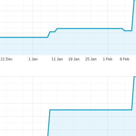
21 Dec
1 Jan
11 Jan
18 Jan
25 Jan
1 Feb
8 Feb
eningstijden
-do:
09:00-17:00
09:00-14:00
-zo:
gesloten