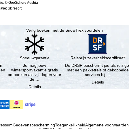
ie: © GeoSphere Austria
tie: Skiresort
Veilig boeken met de SnowTrex voordelen
Sneeuwgarantie
Reisprijs zekerheidscertificaat
en
Je mag jouw
De DRSF beschermt jou als reizige
 en
wintersportvakantie gratis
met een pakketreis of gekoppelde
omboeken als vijf dagen voor
services bij …
de …
Details
Details
ressum
Gegevensbescherming
Toegankelijkheid
Algemene voorwaarden