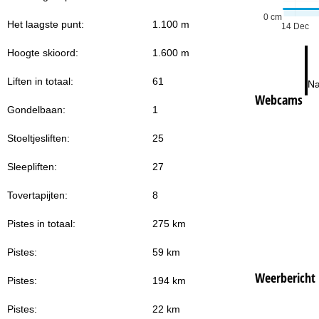
0 cm
Het laagste punt:
1.100 m
14 Dec
Hoogte skioord:
1.600 m
Liften in totaal:
61
Na
Webcams
Gondelbaan:
1
Stoeltjesliften:
25
Sleepliften:
27
Tovertapijten:
8
Pistes in totaal:
275 km
Pistes:
59 km
Weerbericht
Pistes:
194 km
Pistes:
22 km