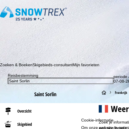
Schrijf je in voor onze nieuwsbrief en wees als eerste op de hoo
Zoeken & Boeken
Skigebieds-consultant
Mijn favorieten
Reisbestemming
periode 
07-08-26
S
Frankrijk
Saint Sorlin
t
Weer
Overzicht
a
Cookie-informatie
Zoek je informat
Skigebied
r
Om onze website te optima
een nog betere i