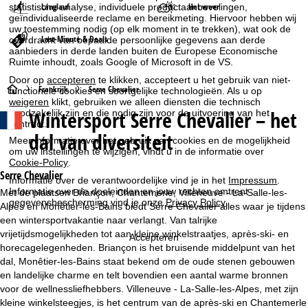
Langlauf
Het weer
statistische analyse, individuele productaanbevelingen,
geïndividualiseerde reclame en bereikmeting. Hiervoor hebben wij
uw toestemming nodig (op elk moment in te trekken), wat ook de
Last-Minute & Deals
overdracht van bepaalde persoonlijke gegevens aan derde
aanbieders in derde landen buiten de Europese Economische
Ruimte inhoudt, zoals Google of Microsoft in de VS.
Door op
accepteren
te klikken, accepteert u het gebruik van niet-
S
Frankrijk
Serre Chevalier
functionele cookies en soortgelijke technologieën. Als u op
weigeren
klikt, gebruiken we alleen diensten die technisch
Wintersport
Serre Chevalier – het
noodzakelijk zijn en die nodig zijn voor de uitvoering van het
t
contract.
dal van diversiteit
Meer informatie over het gebruik van cookies en de mogelijkheid
a
om uw instellingen te wijzigen, vindt u in de informatie over
Cookie-Policy
.
r
Serre Chevalier
Informatie over de verantwoordelijke vind je in het
Impressum
.
Informatie over de doeleinden en jouw rechten omtrent
Met de plaatsen Briançon, Chantemerle, Villeneuve - La-Salle-les-
t
gegevensbescherming vind je onze
Privacy Policy
.
Alpes en Monêtier-les-Bains biedt Serre Chevalier alles waar je tijdens
een wintersportvakantie naar verlangt. Van talrijke
p
vrijetijdsmogelijkheden tot aan kleine winkelstraatjes, après-ski- en
Accepteren
horecagelegenheden. Briançon is het bruisende middelpunt van het
a
dal, Monêtier-les-Bains staat bekend om de oude stenen gebouwen
en landelijke charme en telt bovendien een aantal warme bronnen
g
voor de wellnessliefhebbers. Villeneuve - La-Salle-les-Alpes, met zijn
kleine winkelsteegjes, is het centrum van de après-ski en Chantemerle