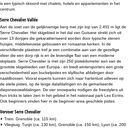
i
is een typisch skioord met chalets, hotels en appartementen in het
centrum.
n
Serre Chevalier Vallée
a
Aan de voet van de gelijknamige berg met zijn top van 2.491 m ligt de
Serre Chevalier. Het skigebied in het dal van Guisane strekt zich uit
over 13 dorpjes die gekarakteriseerd worden door typische stenen
huisjes, middeleeuwse gebouwen en romaanse kerken. In de
verschillende plaatsen tref je een combinatie aan van de gezellige
sfeer die een dorp rijk is en de levendige flair van een moderne
skiplaats. Serre Chevalier is met zijn 250 pistekilometer een van de
grootste skigebieden van Europa - en biedt wintersporters een grote
verscheidenheid aan buckelpistes en idyllische afdalingen door
naaldbossen. Vooral experts kunnen zich naar hartenlust uitleven op
de steile pistes, op de lange dalafdalingen en de gemarkeerde
diepsneeuwafdalingen. De vier snowparks nodigen de freestylers uit
hun tricks te laten zien in het gebied in het nationaal park Les Ecrins.
Ook beginners vinden hier in de beginner-area geschikte pistes.
Vervoer Serre Chevalier
Trein: Grenoble (ca. 115 km)
Vliegtuig: Turijn (ca. 130 km), Grenoble (ca. 150 km), Lyon (ca. 200