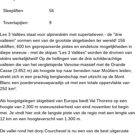
i
Sleepliften:
56
n
Tovertapijten:
9
a
Les 3 Vallées staat voor alpineskiën met superlatieven - de "drie
valleien" vormen een van de grootste skigebieden ter wereld! 156
skiliften, 600 km geprepareerde pistes en eindeloze mogelijkheden in
diepe sneeuw - met de skipas "Les 3 Vallées" worden de dromen van
skiërs werkelijkheid! Op de hellingen van de drie schilderachtige
valleien die van het vergletsjerde Vanoise-massief met de Grande
Casse (3.852 m) als hoogste top naar beneden naar Moûtiers leiden,
strekt zich in een prachtig berglandschap met uitzicht op de Mont
Blanc een poedersneeuwparadijs uit met een totale oppervlakte van
250 km².
Als hoogstgelegen skigebied van Europa biedt Val Thorens op een
hoogte van 2.300 m sneeuwzekerheid van eind november tot begin
mei. Je vindt hier ook de langste piste van de regio met een lengte van
12 km en een hoogteverschil van 1.300 m.
De vallei rond het dorp Courchevel is nu een van de best uitgeruste