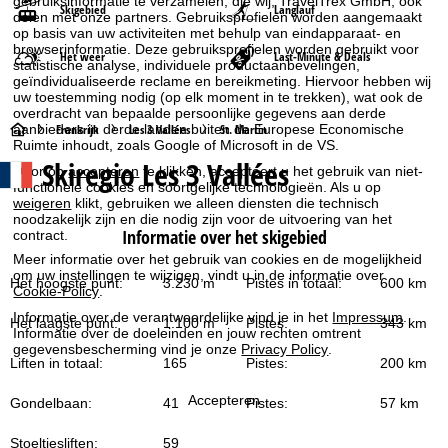
gebruiksinformatie te verzamelen, die wij, TravelTrex GmbH, ook
Skigebied
Langlauf
delen met onze partners. Gebruiksprofielen worden aangemaakt
op basis van uw activiteiten met behulp van eindapparaat- en
browserinformatie. Deze gebruiksprofielen worden gebruikt voor
Het weer
Last-Minute & Deals
statistische analyse, individuele productaanbevelingen,
geïndividualiseerde reclame en bereikmeting. Hiervoor hebben wij
uw toestemming nodig (op elk moment in te trekken), wat ook de
overdracht van bepaalde persoonlijke gegevens aan derde
S
aanbieders in derde landen buiten de Europese Economische
Frankrijk
Les 3 Vallées
St. Martin
Ruimte inhoudt, zoals Google of Microsoft in de VS.
Skiregio Les 3 Vallées
t
Door op
accepteren
te klikken, accepteert u het gebruik van niet-
functionele cookies en soortgelijke technologieën. Als u op
weigeren
klikt, gebruiken we alleen diensten die technisch
a
noodzakelijk zijn en die nodig zijn voor de uitvoering van het
Informatie over het skigebied
contract.
r
Meer informatie over het gebruik van cookies en de mogelijkheid
om uw instellingen te wijzigen, vindt u in de informatie over
Het hoogste punt:
3.230 m
Pistes in totaal:
600 km
Cookie-Policy
.
t
Informatie over de verantwoordelijke vind je in het
Impressum
.
Het laagste punt:
1.100 m
Pistes:
343 km
p
Informatie over de doeleinden en jouw rechten omtrent
gegevensbescherming vind je onze
Privacy Policy
.
Liften in totaal:
165
Pistes:
200 km
a
Accepteren
Gondelbaan:
41
Pistes:
57 km
g
Stoeltjesliften:
59