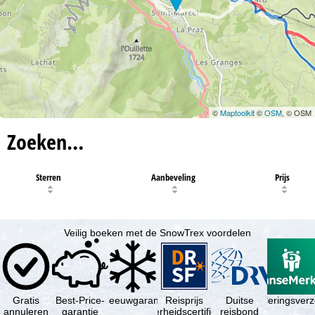
©
Maptoolkit
©
OSM
, © OSM
Zoeken…
Sterren
Aanbeveling
Prijs
Veilig boeken met de SnowTrex voordelen
Gratis
Best-Price-
Sneeuwgarantie
Reisprijs
Reisannuleringsver
Duitse
annuleren
garantie
zekerheidscertificaat
reisbond