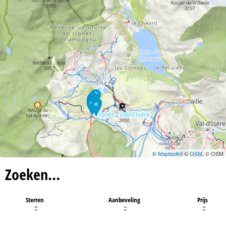
15
12
©
Maptoolkit
©
OSM
, © OSM
Zoeken…
Sterren
Aanbeveling
Prijs