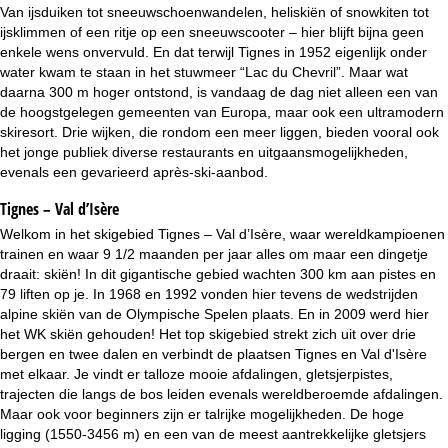
i
Van ijsduiken tot sneeuwschoenwandelen, heliskiën of snowkiten tot
ijsklimmen of een ritje op een sneeuwscooter – hier blijft bijna geen
n
enkele wens onvervuld. En dat terwijl Tignes in 1952 eigenlijk onder
water kwam te staan in het stuwmeer “Lac du Chevril”. Maar wat
a
daarna 300 m hoger ontstond, is vandaag de dag niet alleen een van
de hoogstgelegen gemeenten van Europa, maar ook een ultramodern
skiresort. Drie wijken, die rondom een meer liggen, bieden vooral ook
het jonge publiek diverse restaurants en uitgaansmogelijkheden,
evenals een gevarieerd après-ski-aanbod.
Tignes – Val d’Isère
Welkom in het skigebied Tignes – Val d’Isère, waar wereldkampioenen
trainen en waar 9 1/2 maanden per jaar alles om maar een dingetje
draait: skiën! In dit gigantische gebied wachten 300 km aan pistes en
79 liften op je. In 1968 en 1992 vonden hier tevens de wedstrijden
alpine skiën van de Olympische Spelen plaats. En in 2009 werd hier
het WK skiën gehouden! Het top skigebied strekt zich uit over drie
bergen en twee dalen en verbindt de plaatsen Tignes en Val d'Isère
met elkaar. Je vindt er talloze mooie afdalingen, gletsjerpistes,
trajecten die langs de bos leiden evenals wereldberoemde afdalingen.
Maar ook voor beginners zijn er talrijke mogelijkheden. De hoge
ligging (1550-3456 m) en een van de meest aantrekkelijke gletsjers