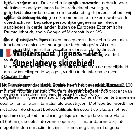
Langlauf
Het weer
browserinformatie. Deze gebruiksprofielen worden gebruikt voor
statistische analyse, individuele productaanbevelingen,
geïndividualiseerde reclame en bereikmeting. Hiervoor hebben wij
Last-Minute & Deals
uw toestemming nodig (op elk moment in te trekken), wat ook de
overdracht van bepaalde persoonlijke gegevens aan derde
aanbieders in derde landen buiten de Europese Economische
Ruimte inhoudt, zoals Google of Microsoft in de VS.
S
Frankrijk
Tignes
Door op
accepteren
te klikken, accepteert u het gebruik van niet-
functionele cookies en soortgelijke technologieën. Als u op
Wintersport
Tignes – Het
weigeren
klikt, gebruiken we alleen diensten die technisch
t
noodzakelijk zijn en die nodig zijn voor de uitvoering van het
superlatieve skigebied!
contract.
a
Meer informatie over het gebruik van cookies en de mogelijkheid
om uw instellingen te wijzigen, vindt u in de informatie over
r
Cookie-Policy
.
Tignes
Informatie over de verantwoordelijke vind je in het
Impressum
.
Het Franse sportdagblad L'Equipe heeft het bevestigd: Tignes (2.100
t
Informatie over de doeleinden en jouw rechten omtrent
m) is de “sportiefste stad”. Volgens de krant beoefent 85 procent van
gegevensbescherming vind je onze
Privacy Policy
.
de gasten in Tignes een sport. Topatleten komen hier om te trainen en
p
deel te nemen aan internationale wedstrijden. Met ‘sportief’ wordt hier
niet alleen de skisport bedoeld. Natuurlijk scoort de plaats met het
Accepteren
a
populaire skigebied – inclusief gletsjerpistes op de Grande Motte
(3.656 m), die ook in de zomer open zijn – maar daarmee zijn de
g
mogelijkheden om actief te zijn in Tignes nog lang niet uitgeput.