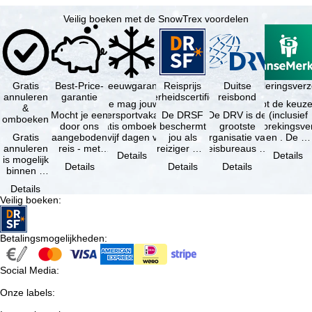
Veilig boeken met de SnowTrex voordelen
Gratis
Best-Price-
Sneeuwgarantie
Reisprijs
Reisannuleringsver
Duitse
annuleren
garantie
zekerheidscertificaat
reisbond
Je mag jouw
Je hebt de keuze
&
Mocht je een
wintersportvakantie
De DRSF
De DRV is de
(inclusief
omboeken
door ons
gratis omboeken
beschermt
grootste
reisonderbrekingsve
Gratis
aangeboden
als vijf dagen voor
jou als
organisatie van
en . De …
annuleren
reis - met
de …
reiziger met
reisbureaus en
Details
Details
is mogelijk
dezelfde
een
reisorganisaties
Details
Details
Details
binnen 5
beschikbaarheid
pakketreis
in Duitsland. …
dagen na
en inbegrepen
of
Details
de
…
gekoppelde
Veilig boeken
:
boeking,
services bij
als jouw
…
vakantie …
Betalingsmogelijkheden
:
Social Media
:
Onze labels
: