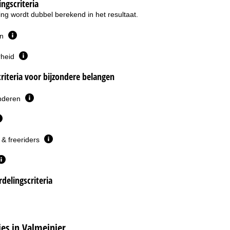
ngscriteria
ng wordt dubbel berekend in het resultaat.
en
rheid
riteria voor bijzondere belangen
inderen
& freeriders
delingscriteria
s in Valmeinier