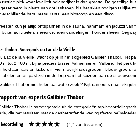
 rustige plek waar kwaliteit belangrijker is dan grootte. De gezellige h
geserveerd in plaats van goulashsoep. Na het skiën nodigen talrijke zon
t verschillende bars, restaurants, een bioscoop en een disco.
feesten kun je altijd ontspannen in de sauna, hammam en jacuzzi van fi
uitenactiviteiten: sneeuwschoenwandelingen, hondensleeën, Segway-rit
er Thabor:
Snowpark du Lac de la Vieille
 Lac de la Vieille" wacht op je in het skigebied Galibier Thabor. Het par
 m tot 2.400 m, bijna precies tussen Valmeinier en Valloire. Het park he
heid aan rails en kickers in vier moeilijkheidsgraden - blauw, groen, roo
tal elementen past zich in de loop van het seizoen aan de sneeuwcond
 Galibier Thabor niet helemaal wat je zoekt? Kijk dan eens naar:
skigebi
rapport van experts Galibier Thabor
Galibier Thabor is samengesteld uit de categorieën top-beoordelingscri
eria, die het resultaat met de desbetreffende wegingsfactor beïnvloede
e beoordeling
(4,7 van 5 sterren)