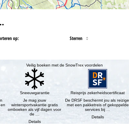
…
orteren op:
Sterren
Veilig boeken met de SnowTrex voordelen
Sneeuwgarantie
Reisprijs zekerheidscertificaat
en
Je mag jouw
De DRSF beschermt jou als reizige
 en
wintersportvakantie gratis
met een pakketreis of gekoppelde
omboeken als vijf dagen voor
services bij …
de …
Details
Details