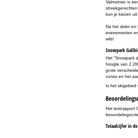
Valmeinier is een
streekgerechten 
kun je kiezen ui
Na het skiën en 
evenementen en b
wils!
Snowpark Galibi
Het "Snowpark du
hoogte van 2.200
grote verscheiden
zones en het aan
Is het skigebied
Beoordelings
Het testrapport 
beoordelingscrit
Totaalcijfer in d