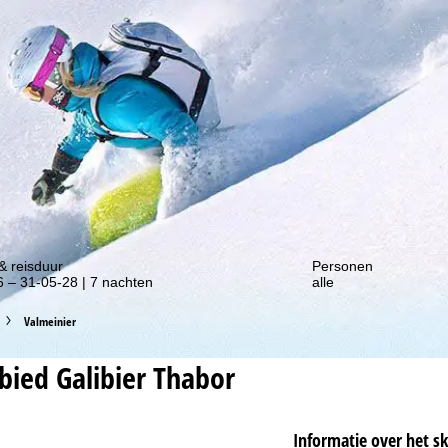
gte van onze kortingsacties!
& reisduur
Personen
 – 31-05-28 | 7 nachten
alle
Valmeinier
ebied
Galibier Thabor
Informatie over het s