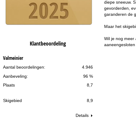
diepe sneeuw. S
gevorderden, ev
garanderen de g
Maar het skigebi
Wil je nog meer 
Klantbeoordeling
aaneengesloten 
Valmeinier
Aantal beoordelingen:
4.946
Aanbeveling:
96 %
Plaats
8,7
Skigebied
8,9
Details