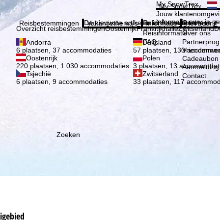
Kies 
My SnowTrex
My SnowTrex
Aanmelden
Jouw klantenomgevi
informatie over je g
De nieuwste artikelen in ons magazine
Reisinformatie
Over ons
Reisbestemmingen
Vakantiethema's
Informatie
Het bedrijf
Overzicht reisbestemmingen
Oostenrijk
Frankrijk
Italië
Zwitserland
D
Reisinformatie
Over ons
FAQ
Partnerpro
Andorra
Duitsland
Vriendenwer
6 plaatsen, 37 accommodaties
57 plaatsen, 130 accommod
Oostenrijk
Polen
Cadeaubon
220 plaatsen, 1.030 accommodaties
3 plaatsen, 13 accommodat
Aanmelding 
Tsjechië
Zwitserland
Contact
6 plaatsen, 9 accommodaties
33 plaatsen, 117 accommod
Zoeken
kigebied