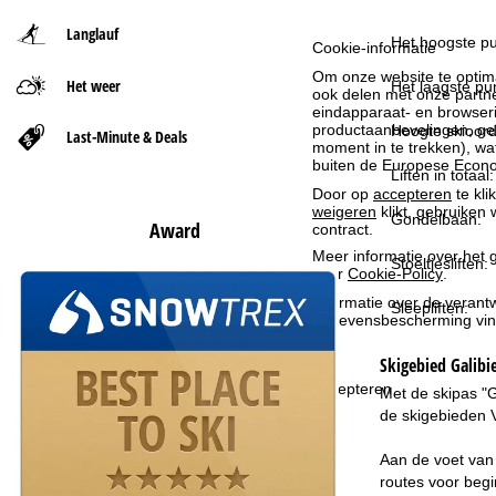
Langlauf
t
Het hoogste pu
Cookie-informatie
Om onze website te optima
Het weer
p
Het laagste pun
ook delen met onze partne
eindapparaat- en browserin
productaanbevelingen, geï
a
Hoogte skioord
Last-Minute & Deals
moment in te trekken), w
buiten de Europese Econom
Liften in totaal:
g
Door op
accepteren
te kli
weigeren
klikt, gebruiken 
Gondelbaan:
i
Award
contract.
Meer informatie over het g
Stoeltjesliften:
n
over
Cookie-Policy
.
Informatie over de verantw
Sleepliften:
a
gegevensbescherming vin
Skigebied
Galibi
Accepteren
Met de skipas "G
de skigebieden V
Aan de voet van 
routes voor begi