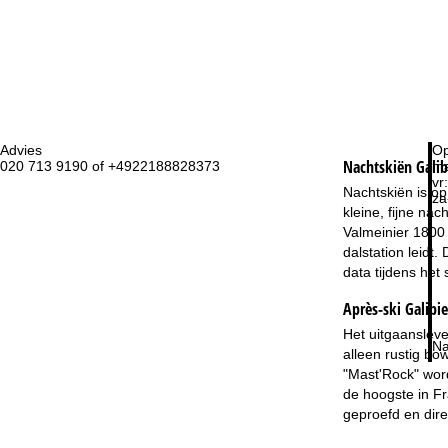
Advies
Op
Nachtskiën
Galib
020 713 9190 of +4922188828373
ma
vr:
Nachtskiën is op
za
kleine, fijne nac
Valmeinier 1800 
dalstation leidt.
data tijdens het 
Après-ski Galibi
Het uitgaansleve
Na
alleen rustig bo
"Mast'Rock" word
de hoogste in Fr
geproefd en dire