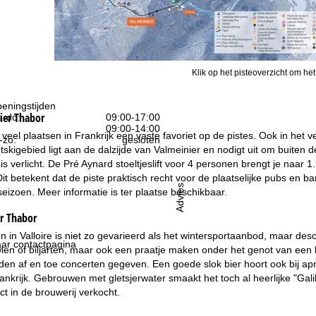
Klik op het pisteoverzicht om het
eningstijden
ier Thabor
-do:
09:00-17:00
09:00-14:00
 veel plaatsen in Frankrijk een vaste favoriet op de pistes. Ook in het v
-zo:
gesloten
htskigebied ligt aan de dalzijde van Valmeinier en nodigt uit om buiten 
is verlicht. De Pré Aynard stoeltjeslift voor 4 personen brengt je naa
 Dit betekent dat de piste praktisch recht voor de plaatselijke pubs en 
Advies
seizoen. Meer informatie is ter plaatse beschikbaar.
er Thabor
n in Valloire is niet zo gevarieerd als het wintersportaanbod, maar de
ar contactpagina
wlen of biljarten, maar ook een praatje maken onder het genot van een l
en af en toe concerten gegeven. Een goede slok bier hoort ook bij après-s
ankrijk. Gebrouwen met gletsjerwater smaakt het toch al heerlijke "Galib
ct in de brouwerij verkocht.