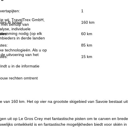
vertapijten:
1
ie wij, TravelTrex GmbH,
stes in totaal:
160 km
n met behulp van
lyse, individuele
estemming nodig (op elk
stes:
60 km
nbieders in derde landen
stes:
85 km
jke technologieën. Als u op
 de uitvoering van het
stes:
15 km
indt u in de informatie
 jouw rechten omtrent
gte van 160 km. Het op vier na grootste skigebied van Savoie bestaat uit
gen uit op Le Gros Crey met fantastische pisten om te carven en brede
welijks ontwikkeld is en fantastische mogelijkheden biedt voor skiën in