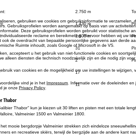
nt:
2.750 m
To
liseren, gebruiken we cookies om gebruiksinformatie te verzamelen, d
t:
1.430 m
Pi
rs. Gebruiksprofielen worden aangemaakt op basis van uw activiteite
formatie. Deze gebruiksprofielen worden gebruikt voor statistische ana
ndividualiseerde reclame en bereikmeting. Hiervoor hebben wij uw to
:
1.800 m
Pi
at ook de overdracht van bepaalde persoonlijke gegevens aan derde aa
ische Ruimte inhoudt, zoals Google of Microsoft in de VS.
31
Pi
kken, accepteert u het gebruik van niet-functionele cookies en soortgeli
we alleen diensten die technisch noodzakelijk zijn en die nodig zijn voor
2
Pi
ebruik van cookies en de mogelijkheid om uw instellingen te wijzigen, v
17
oordelijke vind je in het
Impressum
. Informatie over de doeleinden en
11
d je onze
Privacy Policy
.
er Thabor
alibier Thabor" kun je kiezen uit 30 liften en pisten met een totale len
alloire, Valmeinier 1500 en Valmeinier 1800.
het mooie bergdorpje Valmeinier strekken zich eindeloze sneeuwhellin
nners en recreatieve skiërs, terwijl de bergzijde aan de andere kant nau