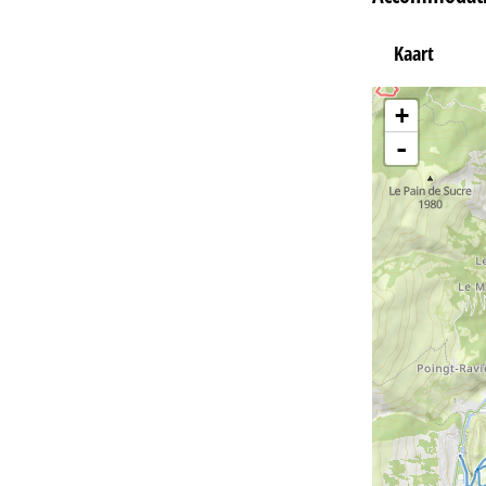
Kaart
+
-