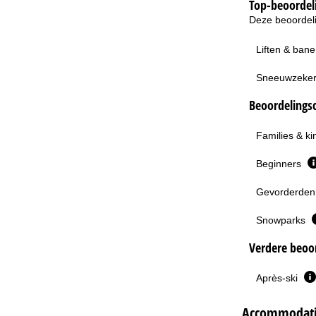
Top-beoordeli
Deze beoordeli
Liften & ban
Sneeuwzeke
Beoordelingsc
Families & k
Beginners
Gevorderden 
Snowparks
Verdere beoor
Après-ski
Accommodatie