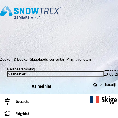
Schrijf je in voor onze nieuwsbrief en wees als eerste op de hoo
Zoeken & Boeken
Skigebieds-consultant
Mijn favorieten
Reisbestemming
periode 
10-08-26
S
Frankrijk
Valmeinier
t
Skig
Overzicht
a
Skigebied
r