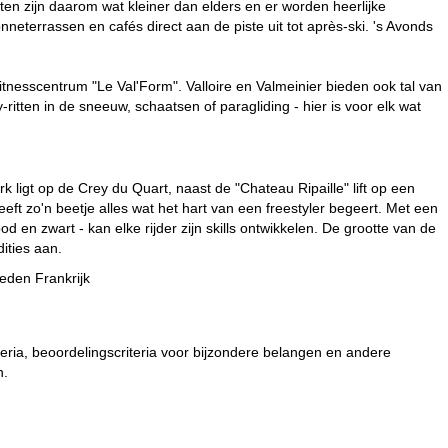
utten zijn daarom wat kleiner dan elders en er worden heerlijke
neterrassen en cafés direct aan de piste uit tot après-ski. 's Avonds
tnesscentrum "Le Val'Form". Valloire en Valmeinier bieden ook tal van
ten in de sneeuw, schaatsen of paragliding - hier is voor elk wat
k ligt op de Crey du Quart, naast de "Chateau Ripaille" lift op een
eft zo'n beetje alles wat het hart van een freestyler begeert. Met een
d en zwart - kan elke rijder zijn skills ontwikkelen. De grootte van de
ities aan.
eden Frankrijk
teria, beoordelingscriteria voor bijzondere belangen en andere
n.