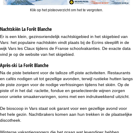
Klik op het pisteoverzicht om het te vergroten.
Nachtskiën
La Forêt Blanche
Er is een klein, gezinsvriendelijk nachtskigebied in het skigebied van
Vars: het populaire nachtskiën vindt plaats bij de Ecrins sleeplift in de
wijk Vars les Claux tijdens de Franse schoolvakanties. De exacte data
vind je op de website van het skigebied.
Après-ski La Forêt Blanche
Na de piste betekent voor de talloze off-piste activiteiten. Restaurants
en cafés nodigen uit tot gezellige avonden, terwijl rustieke hutten langs
de piste zorgen voor de nodige verfrissingen tijdens het skiën. Op de
piste of in het dal: raclette, fondue en geselecteerde wijnen zorgen
voor unieke smaakervaringen, soms met een indrukwekkend uitzicht.
De bioscoop in Vars staat ook garant voor een gezellige avond voor
het hele gezin. Nachtbrakers komen aan hun trekken in de plaatselijke
discotheek.
Winterse vakantiegangers die het graag wat levendiger hebben,