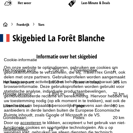
Het weer
Last-Minute & Deals
S
Frankrijk
Vars
Skigebied
La Forêt Blanche
t
a
Informatie over het skigebied
Cookie-informatie
r
Om onze website te optimaliseren, gebruiken we cookies om
Het hoogste punt:
2.750 m
Tovertapijten:
2
gebruiksinformatie te verzamelen, die wij, TravelTrex GmbH, ook
t
delen met onze partners. Gebruiksprofielen worden aangemaakt
op basis van uw activiteiten met behulp van eindapparaat- en
Het laagste punt:
1.650 m
Pistes in totaal:
185 km
p
browserinformatie. Deze gebruiksprofielen worden gebruikt voor
statistische analyse, individuele productaanbevelingen,
Hoogte skioord:
1.850 m
Pistes:
75 km
geïndividualiseerde reclame en bereikmeting. Hiervoor hebben wij
a
uw toestemming nodig (op elk moment in te trekken), wat ook de
overdracht van bepaalde persoonlijke gegevens aan derde
Liften in totaal:
34
Pistes:
90 km
g
aanbieders in derde landen buiten de Europese Economische
Ruimte inhoudt, zoals Google of Microsoft in de VS.
Gondelbaan:
2
Pistes:
20 km
i
Door op
accepteren
te klikken, accepteert u het gebruik van niet-
functionele cookies en soortgelijke technologieën. Als u op
Stoeltjesliften:
18
weigeren
klikt, gebruiken we alleen diensten die technisch