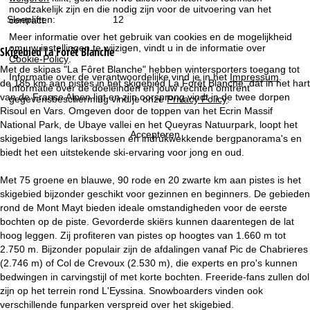
n
noodzakelijk zijn en die nodig zijn voor de uitvoering van het
Sleepliften:
12
contract.
a
Meer informatie over het gebruik van cookies en de mogelijkheid
om uw instellingen te wijzigen, vindt u in de informatie over
Skigebied
La Forêt Blanche
Cookie-Policy
.
Met de skipas "La Fôret Blanche" hebben wintersporters toegang tot
Informatie over de verantwoordelijke vind je in het
Impressum
.
de 185 km aan pistes in het skigebied La Forêt Blanche, dat in het hart
Informatie over de doeleinden en jouw rechten omtrent
van de Franse Alpen ligt en zijn oorsprong vindt in de twee dorpen
gegevensbescherming vind je onze
Privacy Policy
.
Risoul en Vars. Omgeven door de toppen van het Ecrin Massif
National Park, de Ubaye vallei en het Queyras Natuurpark, loopt het
Accepteren
skigebied langs lariksbossen en indrukwekkende bergpanorama's en
biedt het een uitstekende ski-ervaring voor jong en oud.
Met 75 groene en blauwe, 90 rode en 20 zwarte km aan pistes is het
skigebied bijzonder geschikt voor gezinnen en beginners. De gebieden
rond de Mont Mayt bieden ideale omstandigheden voor de eerste
bochten op de piste. Gevorderde skiërs kunnen daarentegen de lat
hoog leggen. Zij profiteren van pistes op hoogtes van 1.660 m tot
2.750 m. Bijzonder populair zijn de afdalingen vanaf Pic de Chabrieres
(2.746 m) of Col de Crevoux (2.530 m), die experts en pro's kunnen
bedwingen in carvingstijl of met korte bochten. Freeride-fans zullen dol
zijn op het terrein rond L'Eyssina. Snowboarders vinden ook
verschillende funparken verspreid over het skigebied.