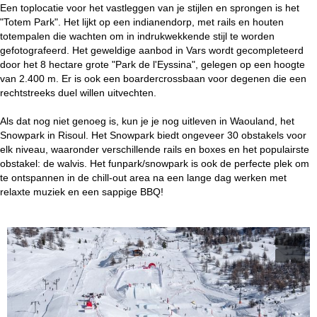
Een toplocatie voor het vastleggen van je stijlen en sprongen is het
"Totem Park". Het lijkt op een indianendorp, met rails en houten
totempalen die wachten om in indrukwekkende stijl te worden
gefotografeerd. Het geweldige aanbod in Vars wordt gecompleteerd
door het 8 hectare grote "Park de l'Eyssina", gelegen op een hoogte
van 2.400 m. Er is ook een boardercrossbaan voor degenen die een
rechtstreeks duel willen uitvechten.
Als dat nog niet genoeg is, kun je je nog uitleven in Waouland, het
Snowpark in Risoul. Het Snowpark biedt ongeveer 30 obstakels voor
elk niveau, waaronder verschillende rails en boxes en het populairste
obstakel: de walvis. Het funpark/snowpark is ook de perfecte plek om
te ontspannen in de chill-out area na een lange dag werken met
relaxte muziek en een sappige BBQ!