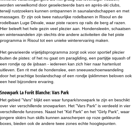
worden verwelkomd door geselecteerde bars en après-ski clubs,
terwijl rustzoekers kunnen ontspannen in saunalandschappen en met
massages. Er zijn ook twee natuurlijke rodelbanen in Risoul en de
rodelbaan Luge Dévale, waar piste racers op rails de berg af razen.
Hier beleeft het hele gezin veel plezier aan. Hondensleeën, schaatsen
en winterwandelen zijn slechts drie andere activiteiten die het piste
programma in Risoul tot een unieke winterervaring maken.
Het gevarieerde vrijetijdsprogramma zorgt ook voor sportief plezier
buiten de pistes: of het nu gaat om paragliding, een partijtje squash of
een rondje op de ijsbaan - iedereen kan zich hier naar hartenlust
uitleven. Een rit met de hondenslee, een sneeuwschoenwandeling
door het prachtige boslandschap of een rondje ijsklimmen beloven ook
een heel bijzondere ervaring.
Snowpark La Forêt Blanche:
Vars Park
Het gebied "Vars" blijkt een waar funpark/snowpark te zijn en beschikt
over vier verschillende snowparken. Het "Vars Park" is verdeeld in vier
verschillende funzones. Naast het "Kid Park" en het "Girly Park", waar
jongere skiërs hun skills kunnen aanscherpen op roze gekleurde
boxes, bieden ook de andere twee zones echte hoogtepunten.