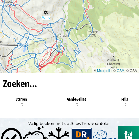
©
Maptoolkit
©
OSM
, © OSM
Zoeken…
Sterren
Aanbeveling
Prijs
Veilig boeken met de SnowTrex voordelen