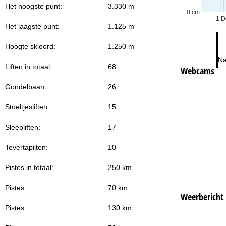
Het hoogste punt:
3.330 m
0 cm
1 D
Het laagste punt:
1.125 m
Hoogte skioord:
1.250 m
Na
Liften in totaal:
68
Webcams
Gondelbaan:
26
Stoeltjesliften:
15
Sleepliften:
17
Tovertapijten:
10
Pistes in totaal:
250 km
Pistes:
70 km
Weerbericht
Pistes:
130 km