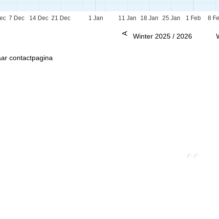
ec
7 Dec
14 Dec
21 Dec
1 Jan
11 Jan
18 Jan
25 Jan
1 Feb
8 F
Advies
Winter 2025 / 2026
ar contactpagina