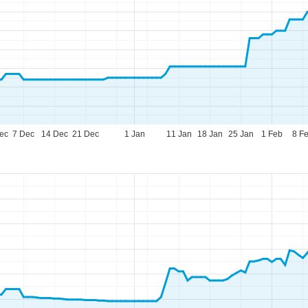
ec
7 Dec
14 Dec
21 Dec
1 Jan
11 Jan
18 Jan
25 Jan
1 Feb
8 F
eningstijden
-do:
09:00-17:00
09:00-14:00
-zo:
gesloten