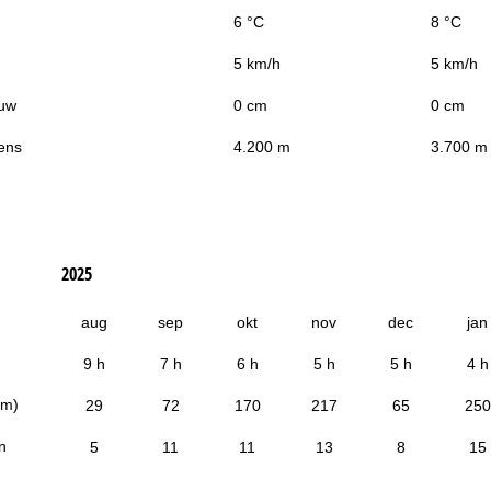
6 °C
8 °C
5 km/h
5 km/h
uw
0 cm
0 cm
ens
4.200 m
3.700 m
2025
aug
sep
okt
nov
dec
jan
9 h
7 h
6 h
5 h
5 h
4 h
cm)
29
72
170
217
65
250
n
5
11
11
13
8
15