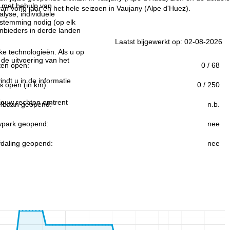
n met behulp van
n vorig jaar en het hele seizoen in Vaujany (Alpe d'Huez).
lyse, individuele
estemming nodig (op elk
nbieders in derde landen
Laatst bijgewerkt op: 02-08-2026
jke technologieën. Als u op
 de uitvoering van het
ften open:
0 / 68
indt u in de informatie
s open (in km):
0 / 250
 jouw rechten omtrent
lbaan geopend:
n.b.
park geopend:
nee
fdaling geopend:
nee