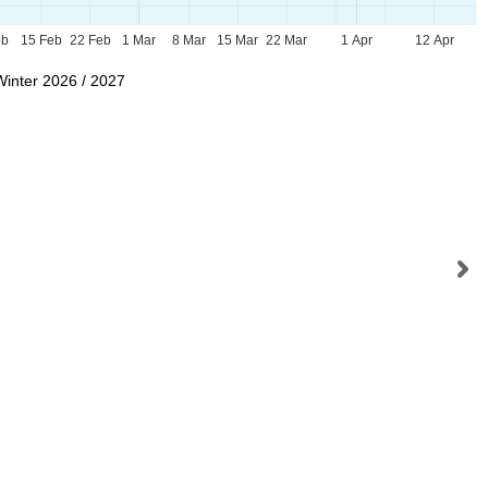
eb
15 Feb
22 Feb
1 Mar
8 Mar
15 Mar
22 Mar
1 Apr
12 Apr
Winter 2026 / 2027