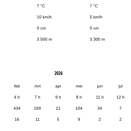
7 °C
7 °C
10 km/h
5 km/h
0 cm
0 cm
3.500 m
3.300 m
2026
feb
mrt
apr
mei
jun
jul
4 h
7 h
9 h
8 h
11 h
12 h
434
169
21
104
34
7
16
11
5
9
2
2