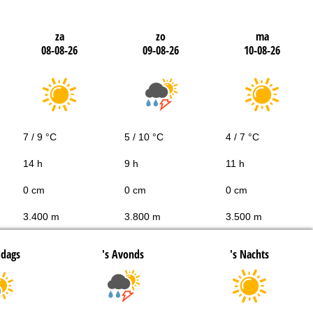
za
zo
ma
08-08-26
09-08-26
10-08-26
7 / 9 °C
5 / 10 °C
4 / 7 °C
14 h
9 h
11 h
0 cm
0 cm
0 cm
3.400 m
3.800 m
3.500 m
ddags
's Avonds
's Nachts