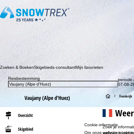
Schrijf je in voor onze nieuwsbrief en wees als eerste op de hoo
Zoeken & Boeken
Skigebieds-consultant
Mijn favorieten
Reisbestemming
periode 
07-08-26
S
Frankrijk
Vaujany (Alpe d'Huez)
t
Weer
Overzicht
a
Cookie-informatie
Zoek je informat
Skigebied
r
Om onze website te optima
webcams krijg je