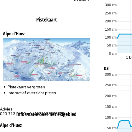
300 cm
250 cm
Pistekaart
200 cm
150 cm
Alpe d'Huez
100 cm
50 cm
0 cm
1 D
Dal
300 cm
250 cm
Pistekaart vergroten
Interactief overzicht pistes
200 cm
150 cm
Advies
Op
Informatie over het skigebied
020 713 9190 of +4922188828373
ma
100 cm
vr:
za
Alpe d'Huez
50 cm