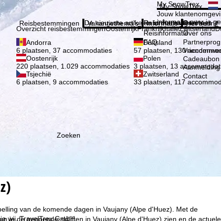
Kies 
My SnowTrex
My SnowTrex
Aanmelden
Jouw klantenomgevi
informatie over je g
De nieuwste artikelen in ons magazine
Reisinformatie
Over ons
Reisbestemmingen
Vakantiethema's
Informatie
Het bedrijf
Overzicht reisbestemmingen
Oostenrijk
Frankrijk
Italië
Zwitserland
D
Reisinformatie
Over ons
FAQ
Partnerpro
Andorra
Duitsland
Vriendenwer
6 plaatsen, 37 accommodaties
57 plaatsen, 130 accommod
Oostenrijk
Polen
Cadeaubon
220 plaatsen, 1.029 accommodaties
3 plaatsen, 13 accommodat
Aanmelding 
Tsjechië
Zwitserland
Contact
6 plaatsen, 9 accommodaties
33 plaatsen, 117 accommod
Zoeken
z)
spelling van de komende dagen in Vaujany (Alpe d'Huez). Met de
ie wij, TravelTrex GmbH,
n je de geopende skiliften in Vaujany (Alpe d'Huez) zien en de actuele