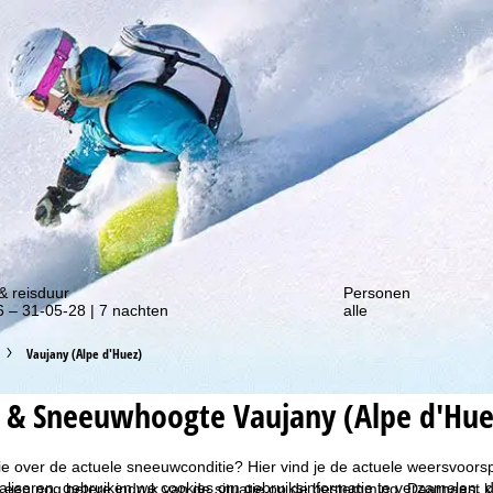
gte van onze kortingsacties!
& reisduur
Personen
 – 31-05-28 | 7 nachten
alle
Vaujany (Alpe d'Huez)
 & Sneeuwhoogte Vaujany (Alpe d'Hue
ie over de actuele sneeuwconditie? Hier vind je de actuele weersvoor
liseren, gebruiken we cookies om gebruiksinformatie te verzamelen, d
 een nog betere indruk van de situatie op de bestemming. Daarnaast ku