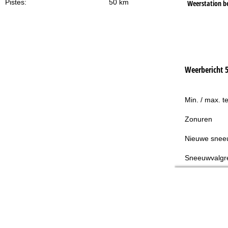
Pistes:
50 km
Weerstation b
Weerbericht 
Min. / max. t
Zonuren
Nieuwe snee
Sneeuwvalgr