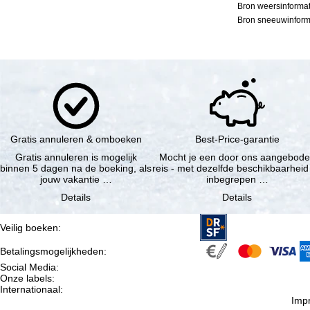
Bron weersinformat
Bron sneeuwinforma
Gratis annuleren & omboeken
Best-Price-garantie
Gratis annuleren is mogelijk
Mocht je een door ons aangebod
binnen 5 dagen na de boeking, als
reis - met dezelfde beschikbaarheid
jouw vakantie …
inbegrepen …
Details
Details
Veilig boeken
:
Betalingsmogelijkheden
:
Social Media
:
Onze labels
:
Internationaal
:
Imp