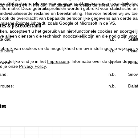
rs. Gebruiksprofielen worden aangemaakt op basis van uw activiteite
 de berg en in het dal. Het diagram vergelijkt de sneeuwval met die va
formatie. Deze gebruiksprofielen worden gebruikt voor statistische ana
ndividualiseerde reclame en bereikmeting. Hiervoor hebben wij uw to
at ook de overdracht van bepaalde persoonlijke gegevens aan derde aa
ische Ruimte inhoudt, zoals Google of Microsoft in de VS.
es & pistetoestand
kken, accepteert u het gebruik van niet-functionele cookies en soortgeli
we alleen diensten die technisch noodzakelijk zijn en die nodig zijn voor
e dal:
n.b.
Skili
ebruik van cookies en de mogelijkheid om uw instellingen te wijzigen, v
e berg:
n.b.
Piste
oordelijke vind je in het
Impressum
. Informatie over de doeleinden en
uwval:
n.b.
Rode
d je onze
Privacy Policy
.
and:
n.b.
Snow
routes:
n.b.
Dala
tes