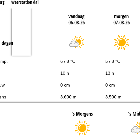
erg
Weerstation dal
vandaag
morgen
06-08-26
07-08-26
5 dagen
emp.
6 / 8 °C
5 / 8 °C
10 h
13 h
uw
0 cm
0 cm
ens
3.600 m
3.500 m
's Morgens
's Mi