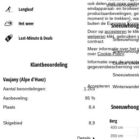
ook delen met onze partne
sneeuwhoogtes op
eindapparaat- en browserin
Langlauf
t
productaanbevelingen, geï
moment in te trekken), w
Het weer
buiten de Europese Econom
p
Sneeuwhoogt
Door op
accepteren
te kli
weigeren
klikt, gebruiken 
a
Last-Minute & Deals
Sneeuwhoogt
contract.
Meer informatie over het g
g
Sneeuwhoogt
over
Cookie-Policy
.
Informatie over de verantw
i
Laatste snee
Klantbeoordeling
gegevensbescherming vin
n
Sneeuwtoest
Vaujany (Alpe d'Huez)
Accepteren
Winterwandel
a
Aantal beoordelingen:
1.203
Aanbeveling:
95 %
Sneeuwhoog
Plaats
8,4
Berg
Skigebied
8,9
400 cm
350 cm
Details