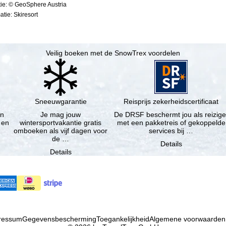
ie: © GeoSphere Austria
tie: Skiresort
Veilig boeken met de SnowTrex voordelen
Sneeuwgarantie
Reisprijs zekerheidscertificaat
en
Je mag jouw
De DRSF beschermt jou als reizige
 en
wintersportvakantie gratis
met een pakketreis of gekoppelde
omboeken als vijf dagen voor
services bij …
de …
Details
Details
ressum
Gegevensbescherming
Toegankelijkheid
Algemene voorwaarden