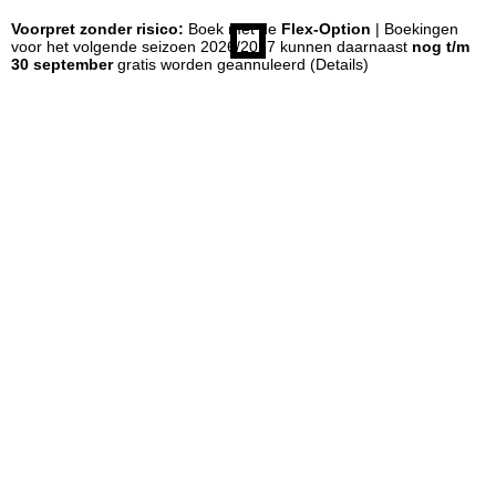
Voorpret zonder risico:
Boek met de
Flex-Option
| Boekingen
n
voor het volgende seizoen 2026/2027 kunnen daarnaast
nog t/m
30 september
gratis worden geannuleerd
(Details)
a