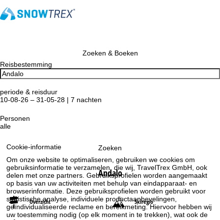
Zoeken & Boeken
Reisbestemming
periode & reisduur
10-08-26 – 31-05-28 | 7 nachten
Personen
alle
Cookie-informatie
Zoeken
Om onze website te optimaliseren, gebruiken we cookies om
gebruiksinformatie te verzamelen, die wij, TravelTrex GmbH, ook
Andalo
delen met onze partners. Gebruiksprofielen worden aangemaakt
op basis van uw activiteiten met behulp van eindapparaat- en
browserinformatie. Deze gebruiksprofielen worden gebruikt voor
statistische analyse, individuele productaanbevelingen,
Overzicht
Skiregio
geïndividualiseerde reclame en bereikmeting. Hiervoor hebben wij
uw toestemming nodig (op elk moment in te trekken), wat ook de