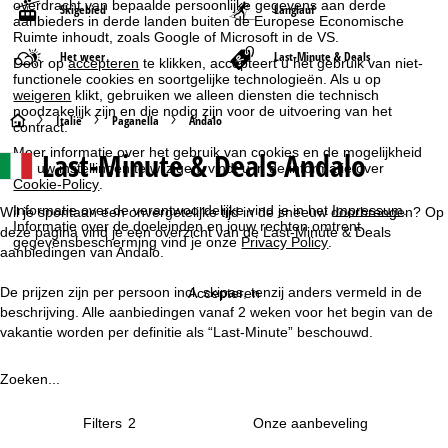
overdracht van bepaalde persoonlijke gegevens aan derde
Skigebied
Langlauf
aanbieders in derde landen buiten de Europese Economische
Ruimte inhoudt, zoals Google of Microsoft in de VS.
Het weer
Last-Minute & Deals
Door op
accepteren
te klikken, accepteert u het gebruik van niet-
functionele cookies en soortgelijke technologieën. Als u op
weigeren
klikt, gebruiken we alleen diensten die technisch
noodzakelijk zijn en die nodig zijn voor de uitvoering van het
S
Italië
Paganella
Andalo
contract.
Meer informatie over het gebruik van cookies en de mogelijkheid
Last-Minute & Deals Andalo
t
om uw instellingen te wijzigen, vindt u in de informatie over
Cookie-Policy
.
a
Informatie over de verantwoordelijke vind je in het
Impressum
.
Wil je spontaan een onvergetelijke tijd in de sneeuw doorbrengen? Op
Informatie over de doeleinden en jouw rechten omtrent
deze pagina vind je een overzicht van de Last-Minute & Deals
gegevensbescherming vind je onze
Privacy Policy
.
r
aanbiedingen van Andalo.
t
De prijzen zijn per persoon incl. skipas, tenzij anders vermeld in de
Accepteren
beschrijving. Alle aanbiedingen vanaf 2 weken voor het begin van de
p
vakantie worden per definitie als “Last-Minute” beschouwd.
a
Zoeken...
g
Filters
2
i