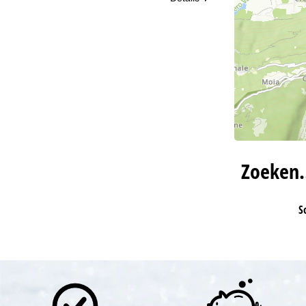
Zoeken
S