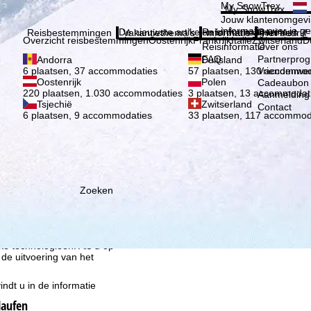
Kies 
My SnowTrex
My SnowTrex
Aanmelden
Jouw klantenomgevi
informatie over je g
De nieuwste artikelen in ons magazine
Reisinformatie
Over ons
Reisbestemmingen
Vakantiethema's
Informatie
Het bedrijf
Overzicht reisbestemmingen
Oostenrijk
Frankrijk
Italië
Zwitserland
D
Reisinformatie
Over ons
FAQ
Partnerpro
Andorra
Duitsland
Vriendenwer
6 plaatsen, 37 accommodaties
57 plaatsen, 130 accommod
Oostenrijk
Polen
Cadeaubon
220 plaatsen, 1.030 accommodaties
3 plaatsen, 13 accommodat
Aanmelding 
Tsjechië
Zwitserland
Contact
6 plaatsen, 9 accommodaties
33 plaatsen, 117 accommod
ie wij, TravelTrex GmbH,
n met behulp van
Zoeken
lyse, individuele
estemming nodig (op elk
nbieders in derde landen
jke technologieën. Als u op
 de uitvoering van het
indt u in de informatie
laufen