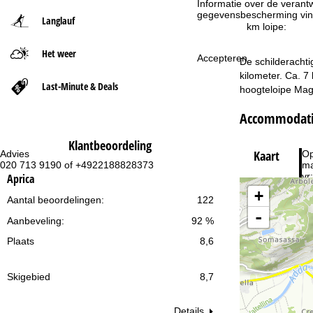
Informatie over de verantw
gegevensbescherming vin
Langlauf
t
km loipe:
Het weer
p
Accepteren
De schilderachti
kilometer. Ca. 7
a
Last-Minute & Deals
hoogteloipe Magn
g
Accommodatie
i
Klantbeoordeling
Kaart
Advies
Op
020 713 9190 of +4922188828373
ma
n
vr:
Aprica
za
+
a
Aantal beoordelingen:
122
-
Aanbeveling:
92 %
Plaats
8,6
Skigebied
8,7
Na
Details