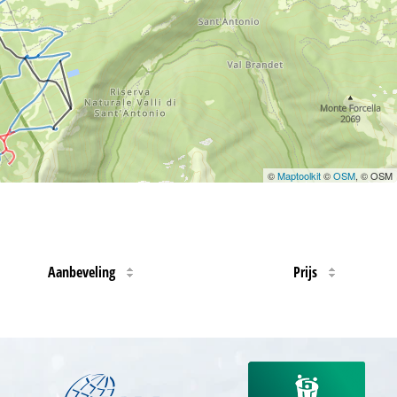
©
Maptoolkit
©
OSM
, © OSM
Aanbeveling
Prijs