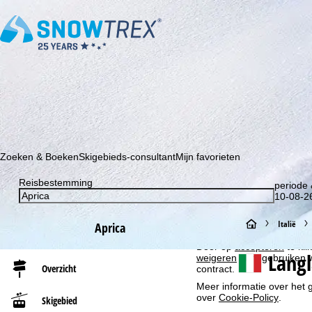
Schrijf je in voor onze nieuwsbrief en wees als eerste op de hoo
Cookie-informatie
Zoeken & Boeken
Skigebieds-consultant
Mijn favorieten
Om onze website te optima
Reisbestemming
ook delen met onze partne
periode 
eindapparaat- en browserin
10-08-26
productaanbevelingen, geï
moment in te trekken), w
S
Italië
Aprica
buiten de Europese Econom
Door op
accepteren
te kli
t
Langl
weigeren
klikt, gebruiken 
Overzicht
contract.
a
Meer informatie over het g
over
Cookie-Policy
.
Skigebied
r