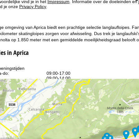
oordelijke vind je in het
Impressum
. Informatie over de doeleinden en
d je onze
Privacy Policy
.
ge omgeving van Aprica biedt een prachtige selectie langlaufloipes. F
 kilometer skatingloipes zorgen voor afwisseling. Dus trek je langlaufski
olta op 1.850 meter met een gemiddelde moeilijkheidsgraad belooft ook
s in Aprica
eningstijden
-do:
09:00-17:00
09:00-14:00
-zo:
gesloten
Advies
ar contactpagina