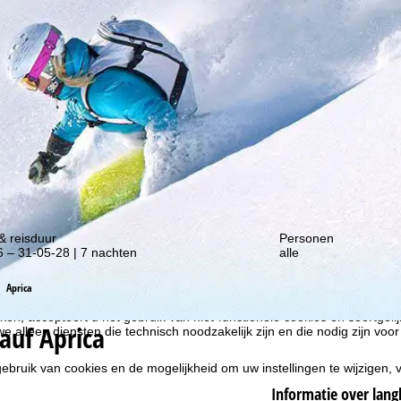
gte van onze kortingsacties!
liseren, gebruiken we cookies om gebruiksinformatie te verzamelen, d
rs. Gebruiksprofielen worden aangemaakt op basis van uw activiteite
& reisduur
Personen
formatie. Deze gebruiksprofielen worden gebruikt voor statistische ana
 – 31-05-28 | 7 nachten
alle
ndividualiseerde reclame en bereikmeting. Hiervoor hebben wij uw to
at ook de overdracht van bepaalde persoonlijke gegevens aan derde aa
Aprica
ische Ruimte inhoudt, zoals Google of Microsoft in de VS.
kken, accepteert u het gebruik van niet-functionele cookies en soortgeli
auf Aprica
we alleen diensten die technisch noodzakelijk zijn en die nodig zijn voor
ebruik van cookies en de mogelijkheid om uw instellingen te wijzigen, v
Informatie over lang