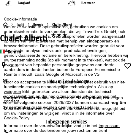
Langlauf
Het weer
Cookie-informatie
S
Italië
Bormio
Chalet Alberti
Om onze website te optimaliseren, gebruiken we cookies om
gebruiksinformatie te verzamelen, die wij, TravelTrex GmbH, ook
Chalet Alberti
***
t
delen met onze partners. Gebruiksprofielen worden aangemaakt
op basis van uw activiteiten met behulp van eindapparaat- en
browserinformatie. Deze gebruiksprofielen worden gebruikt voor
a
statistische analyse, individuele productaanbevelingen,
Bormio
geïndividualiseerde reclame en bereikmeting. Hiervoor hebben wij
uw toestemming nodig (op elk moment in te trekken), wat ook de
r
overdracht van bepaalde persoonlijke gegevens aan derde
Kaart
aanbieders in derde landen buiten de Europese Economische
t
Ruimte inhoudt, zoals Google of Microsoft in de VS.
Hou mij op de hoogte
Door op
accepteren
te klikken, accepteert u het gebruik van niet-
p
functionele cookies en soortgelijke technologieën. Als u op
weigeren
klikt, gebruiken we alleen diensten die technisch
noodzakelijk zijn en die nodig zijn voor de uitvoering van het
a
Voorpret zonder risico:
Boek met de
Flex-Option
| Boekingen
contract.
voor het volgende seizoen 2026/2027 kunnen daarnaast
nog t/m
30 september
gratis worden geannuleerd
(Details)
Meer informatie over het gebruik van cookies en de mogelijkheid
g
om uw instellingen te wijzigen, vindt u in de informatie over
Cookie-Policy
.
Inbegrepen services
i
Informatie over de verantwoordelijke vind je in het
Impressum
.
Informatie over de doeleinden en jouw rechten omtrent