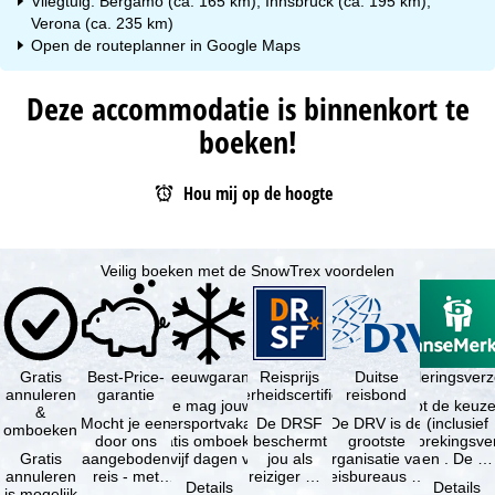
Vliegtuig: Bergamo (ca. 165 km), Innsbruck (ca. 195 km),
Verona (ca. 235 km)
Open de routeplanner in
Google Maps
Deze accommodatie is binnenkort te
boeken!
Hou mij op de hoogte
Veilig boeken met de SnowTrex voordelen
Gratis
Best-Price-
Sneeuwgarantie
Reisprijs
Reisannuleringsver
Duitse
annuleren
garantie
zekerheidscertificaat
reisbond
Je mag jouw
Je hebt de keuze
&
Mocht je een
wintersportvakantie
De DRSF
De DRV is de
(inclusief
omboeken
door ons
gratis omboeken
beschermt
grootste
reisonderbrekingsve
Gratis
aangeboden
als vijf dagen voor
jou als
organisatie van
en . De …
annuleren
reis - met
de …
reiziger met
reisbureaus en
Details
Details
is mogelijk
dezelfde
een
reisorganisaties