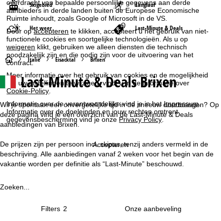
overdracht van bepaalde persoonlijke gegevens aan derde
Skigebied
Langlauf
aanbieders in derde landen buiten de Europese Economische
Ruimte inhoudt, zoals Google of Microsoft in de VS.
Het weer
Last-Minute & Deals
Door op
accepteren
te klikken, accepteert u het gebruik van niet-
functionele cookies en soortgelijke technologieën. Als u op
weigeren
klikt, gebruiken we alleen diensten die technisch
noodzakelijk zijn en die nodig zijn voor de uitvoering van het
S
Italië
Eisacktal
Brixen
contract.
Meer informatie over het gebruik van cookies en de mogelijkheid
Last-Minute & Deals Brixen
t
om uw instellingen te wijzigen, vindt u in de informatie over
Cookie-Policy
.
a
Informatie over de verantwoordelijke vind je in het
Impressum
.
Wil je spontaan een onvergetelijke tijd in de sneeuw doorbrengen? Op
Informatie over de doeleinden en jouw rechten omtrent
deze pagina vind je een overzicht van de Last-Minute & Deals
gegevensbescherming vind je onze
Privacy Policy
.
r
aanbiedingen van Brixen.
t
De prijzen zijn per persoon incl. skipas, tenzij anders vermeld in de
Accepteren
beschrijving. Alle aanbiedingen vanaf 2 weken voor het begin van de
p
vakantie worden per definitie als “Last-Minute” beschouwd.
a
Zoeken...
g
Filters
2
i