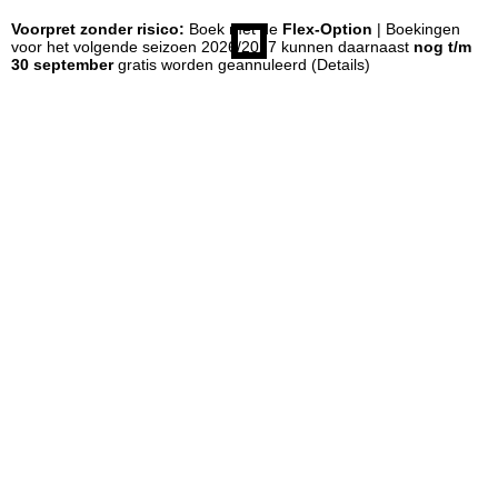
Voorpret zonder risico:
Boek met de
Flex-Option
| Boekingen
n
voor het volgende seizoen 2026/2027 kunnen daarnaast
nog t/m
30 september
gratis worden geannuleerd
(Details)
a