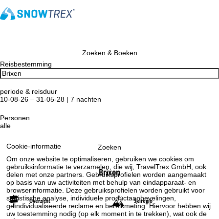
Zoeken & Boeken
Reisbestemming
periode & reisduur
10-08-26 – 31-05-28 | 7 nachten
Personen
alle
Cookie-informatie
Zoeken
Om onze website te optimaliseren, gebruiken we cookies om
gebruiksinformatie te verzamelen, die wij, TravelTrex GmbH, ook
Brixen
delen met onze partners. Gebruiksprofielen worden aangemaakt
op basis van uw activiteiten met behulp van eindapparaat- en
browserinformatie. Deze gebruiksprofielen worden gebruikt voor
statistische analyse, individuele productaanbevelingen,
Overzicht
Skiregio
geïndividualiseerde reclame en bereikmeting. Hiervoor hebben wij
uw toestemming nodig (op elk moment in te trekken), wat ook de