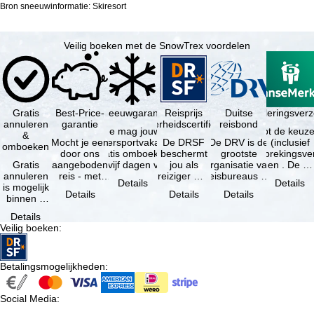
Bron sneeuwinformatie: Skiresort
Veilig boeken met de SnowTrex voordelen
Gratis
Best-Price-
Sneeuwgarantie
Reisprijs
Reisannuleringsver
Duitse
annuleren
garantie
zekerheidscertificaat
reisbond
Je mag jouw
Je hebt de keuze
&
Mocht je een
wintersportvakantie
De DRSF
De DRV is de
(inclusief
omboeken
door ons
gratis omboeken
beschermt
grootste
reisonderbrekingsve
Gratis
aangeboden
als vijf dagen voor
jou als
organisatie van
en . De …
annuleren
reis - met
de …
reiziger met
reisbureaus en
Details
Details
is mogelijk
dezelfde
een
reisorganisaties
Details
Details
Details
binnen 5
beschikbaarheid
pakketreis
in Duitsland. …
dagen na
en inbegrepen
of
Details
de
…
gekoppelde
Veilig boeken
:
boeking,
services bij
als jouw
…
vakantie …
Betalingsmogelijkheden
:
Social Media
: