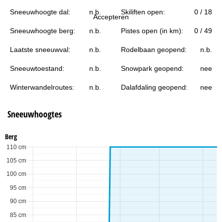
i
Sneeuwhoogte dal:
n.b.
Skiliften open:
0 / 18
Accepteren
n
Sneeuwhoogte berg:
n.b.
Pistes open (in km):
0 / 49
a
Laatste sneeuwval:
n.b.
Rodelbaan geopend:
n.b.
Sneeuwtoestand:
n.b.
Snowpark geopend:
nee
Winterwandelroutes:
n.b.
Dalafdaling geopend:
nee
Sneeuwhoogtes
Berg
110 cm
105 cm
100 cm
95 cm
90 cm
85 cm