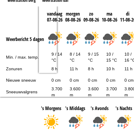
Weerstation berg
Weerstation dal
vandaag
morgen
zo
ma
di
07-08-26
08-08-26
09-08-26
10-08-26
11-08-2
Weerbericht 5 dagen
9 / 14
8 / 14
9 / 15
10 /
10 /
Min. / max. temp.
°C
°C
°C
15 °C
16 °
Zonuren
8 h
11 h
8 h
10 h
11 h
Nieuwe sneeuw
0 cm
0 cm
0 cm
0 cm
0 cm
3.700
3.600
3.600
3.700
3.80
Sneeuwvalgrens
m
m
m
m
m
's Morgens
's Middags
's Avonds
's Nachts