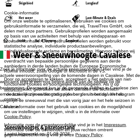
Skigebied
Langlauf
Cookie-informatie
Het weer
Last-Minute & Deals
Om onze website te optimaliseren, gebruiken we cookies om
gebruiksinformatie te verzamelen, die wij, TravelTrex GmbH, ook
delen met onze partners. Gebruiksprofielen worden aangemaakt
op basis van uw activiteiten met behulp van eindapparaat- en
S
Italië
Val di Fiemme
Cavalese
browserinformatie. Deze gebruiksprofielen worden gebruikt voor
statistische analyse, individuele productaanbevelingen,
Weer & Sneeuwhoogte Cavalese
geïndividualiseerde reclame en bereikmeting. Hiervoor hebben wij
t
uw toestemming nodig (op elk moment in te trekken), wat ook de
overdracht van bepaalde persoonlijke gegevens aan derde
a
aanbieders in derde landen buiten de Europese Economische
Zoek je informatie over de actuele sneeuwconditie? Hier vind je de
Ruimte inhoudt, zoals Google of Microsoft in de VS.
actuele weersvoorspelling van de komende dagen in Cavalese. Met de
r
Door op
accepteren
te klikken, accepteert u het gebruik van niet-
webcams krijg je een nog betere indruk van de situatie op de
functionele cookies en soortgelijke technologieën. Als u op
bestemming. Daarnaast kun je de geopende skiliften in Cavalese zien
weigeren
klikt, gebruiken we alleen diensten die technisch
t
noodzakelijk zijn en die nodig zijn voor de uitvoering van het
en de actuele sneeuwhoogtes op de berg en in het dal. Het diagram
contract.
vergelijkt de sneeuwval met die van vorig jaar en het hele seizoen in
p
Cavalese.
Meer informatie over het gebruik van cookies en de mogelijkheid
om uw instellingen te wijzigen, vindt u in de informatie over
Cookie-Policy
.
a
Informatie over de verantwoordelijke vind je in het
Impressum
.
Sneeuwhoogtes & pistetoestand
g
Informatie over de doeleinden en jouw rechten omtrent
Laatst bijgewerkt op: 01-08-2026
gegevensbescherming vind je onze
Privacy Policy
.