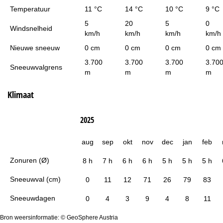
Temperatuur
11 °C
14 °C
10 °C
9 °C
5
20
5
0
Windsnelheid
km/h
km/h
km/h
km/h
Nieuwe sneeuw
0 cm
0 cm
0 cm
0 cm
3.700
3.700
3.700
3.70
Sneeuwvalgrens
m
m
m
m
Klimaat
2025
aug
sep
okt
nov
dec
jan
feb
Zonuren (Ø)
8 h
7 h
6 h
6 h
5 h
5 h
5 h
Sneeuwval (cm)
0
11
12
71
26
79
83
Sneeuwdagen
0
4
3
9
4
8
11
Bron weersinformatie: © GeoSphere Austria