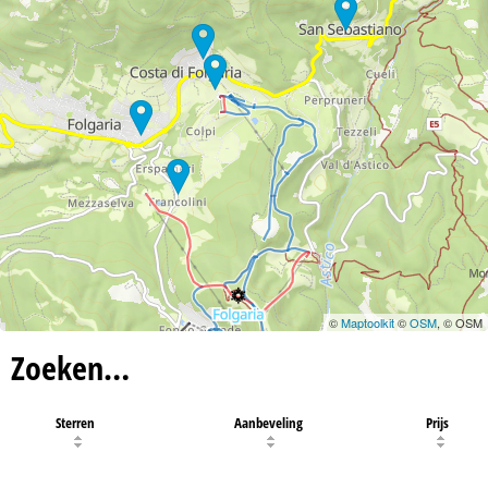
©
Maptoolkit
©
OSM
, © OSM
Zoeken…
Sterren
Aanbeveling
Prijs