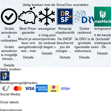
Veilig boeken met de SnowTrex voordelen
Gratis
Best-Price-
Sneeuwgarantie
Reisprijs
Reisannuleringsver
Duitse
annuleren
garantie
zekerheidscertificaat
reisbond
Je mag jouw
Je hebt de keuze
&
Mocht je een
wintersportvakantie
De DRSF
De DRV is de
(inclusief
omboeken
door ons
gratis omboeken
beschermt
grootste
reisonderbrekingsve
Gratis
aangeboden
als vijf dagen voor
jou als
organisatie van
en . De …
annuleren
reis - met
de …
reiziger met
reisbureaus en
Details
Details
is mogelijk
dezelfde
een
reisorganisaties
Details
Details
Details
binnen 5
beschikbaarheid
pakketreis
in Duitsland. …
dagen na
en inbegrepen
of
Details
de
…
gekoppelde
Veilig boeken
:
boeking,
services bij
als jouw
…
vakantie …
Betalingsmogelijkheden
:
Social Media
:
Onze labels
:
Internationaal
: