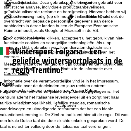
browserinformatie. Deze gebruiksprofielen worden gebruikt voor
Skigebied
Langlauf
statistische analyse, individuele productaanbevelingen,
geïndividualiseerde reclame en bereikmeting. Hiervoor hebben wij
Het weer
Last-Minute & Deals
uw toestemming nodig (op elk moment in te trekken), wat ook de
overdracht van bepaalde persoonlijke gegevens aan derde
aanbieders in derde landen buiten de Europese Economische
Ruimte inhoudt, zoals Google of Microsoft in de VS.
S
Italië
Folgaria
Door op
accepteren
te klikken, accepteert u het gebruik van niet-
functionele cookies en soortgelijke technologieën. Als u op
Wintersport
Folgaria - Een
weigeren
klikt, gebruiken we alleen diensten die technisch
t
noodzakelijk zijn en die nodig zijn voor de uitvoering van het
geliefde wintersportplaats in de
contract.
a
Meer informatie over het gebruik van cookies en de mogelijkheid
regio Trentino!
om uw instellingen te wijzigen, vindt u in de informatie over
Cookie-Policy
.
r
Informatie over de verantwoordelijke vind je in het
Impressum
.
Folgaria
t
Informatie over de doeleinden en jouw rechten omtrent
gegevensbescherming vind je onze
Privacy Policy
.
Folgaria is een bekend en geliefd dorp, dat hoog gelegen is. Het
centrum ademt het Italiaanse levensgevoel uit en zorgt met haar
p
talrijke vrijetijdsmogelijkheid, liefelijke steegjes, romantische
Accepteren
wandelwegen en uitnodigende restaurants dat het een ideale
a
vakantiebestemming is. De Zimbra taal komt hier uit de regio. Dit was
een lokale Duitse taal die door slechts enkelen gesproken werd. De
g
taal is nu echter volledig door de Italiaanse taal verdrongen.