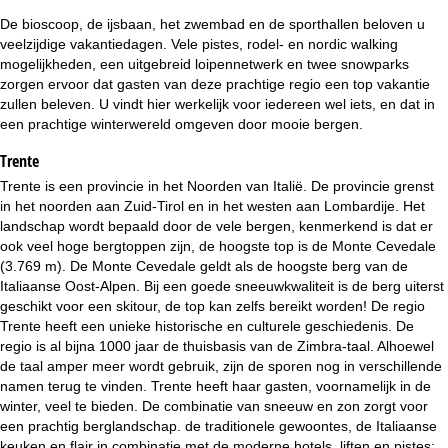
i
De bioscoop, de ijsbaan, het zwembad en de sporthallen beloven u
veelzijdige vakantiedagen. Vele pistes, rodel- en nordic walking
n
mogelijkheden, een uitgebreid loipennetwerk en twee snowparks
zorgen ervoor dat gasten van deze prachtige regio een top vakantie
a
zullen beleven. U vindt hier werkelijk voor iedereen wel iets, en dat in
een prachtige winterwereld omgeven door mooie bergen.
Trente
Trente is een provincie in het Noorden van Italië. De provincie grenst
in het noorden aan Zuid-Tirol en in het westen aan Lombardije. Het
landschap wordt bepaald door de vele bergen, kenmerkend is dat er
ook veel hoge bergtoppen zijn, de hoogste top is de Monte Cevedale
(3.769 m). De Monte Cevedale geldt als de hoogste berg van de
Italiaanse Oost-Alpen. Bij een goede sneeuwkwaliteit is de berg uiterst
geschikt voor een skitour, de top kan zelfs bereikt worden! De regio
Trente heeft een unieke historische en culturele geschiedenis. De
regio is al bijna 1000 jaar de thuisbasis van de Zimbra-taal. Alhoewel
de taal amper meer wordt gebruik, zijn de sporen nog in verschillende
namen terug te vinden. Trente heeft haar gasten, voornamelijk in de
winter, veel te bieden. De combinatie van sneeuw en zon zorgt voor
een prachtig berglandschap. de traditionele gewoontes, de Italiaanse
keuken en flair in combinatie met de moderne hotels, liften en pistes: