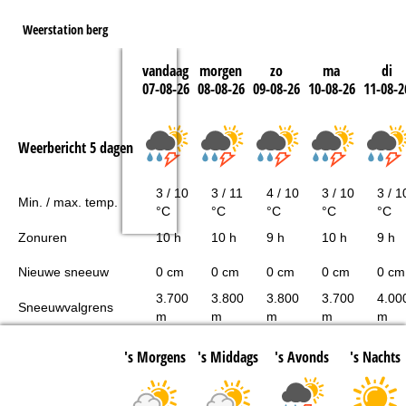
Weerstation berg
vandaag
morgen
zo
ma
di
07-08-26
08-08-26
09-08-26
10-08-26
11-08-2
Weerbericht 5 dagen
3 / 10
3 / 11
4 / 10
3 / 10
3 / 1
Min. / max. temp.
°C
°C
°C
°C
°C
Zonuren
10 h
10 h
9 h
10 h
9 h
Nieuwe sneeuw
0 cm
0 cm
0 cm
0 cm
0 cm
3.700
3.800
3.800
3.700
4.00
Sneeuwvalgrens
m
m
m
m
m
's Morgens
's Middags
's Avonds
's Nachts