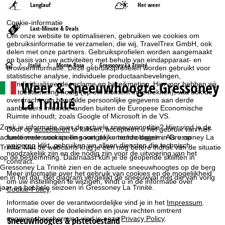
Langlauf
Het weer
Cookie-informatie
Last-Minute & Deals
Om onze website te optimaliseren, gebruiken we cookies om
gebruiksinformatie te verzamelen, die wij, TravelTrex GmbH, ook
delen met onze partners. Gebruiksprofielen worden aangemaakt
op basis van uw activiteiten met behulp van eindapparaat- en
S
Italië
Monte Rosa
Gressoney La Trinité
browserinformatie. Deze gebruiksprofielen worden gebruikt voor
statistische analyse, individuele productaanbevelingen,
Weer & Sneeuwhoogte Gressoney
geïndividualiseerde reclame en bereikmeting. Hiervoor hebben wij
t
uw toestemming nodig (op elk moment in te trekken), wat ook de
La Trinité
overdracht van bepaalde persoonlijke gegevens aan derde
a
aanbieders in derde landen buiten de Europese Economische
Ruimte inhoudt, zoals Google of Microsoft in de VS.
r
Zoek je informatie over de actuele sneeuwconditie? Hier vind je de
Door op
accepteren
te klikken, accepteert u het gebruik van niet-
actuele weersvoorspelling van de komende dagen in Gressoney La
functionele cookies en soortgelijke technologieën. Als u op
weigeren
klikt, gebruiken we alleen diensten die technisch
t
Trinité. Met de webcams krijg je een nog betere indruk van de situatie
noodzakelijk zijn en die nodig zijn voor de uitvoering van het
op de bestemming. Daarnaast kun je de geopende skiliften in
contract.
Gressoney La Trinité zien en de actuele sneeuwhoogtes op de berg
p
Meer informatie over het gebruik van cookies en de mogelijkheid
en in het dal. Het diagram vergelijkt de sneeuwval met die van vorig
om uw instellingen te wijzigen, vindt u in de informatie over
jaar en het hele seizoen in Gressoney La Trinité.
a
Cookie-Policy
.
Informatie over de verantwoordelijke vind je in het
Impressum
.
g
Informatie over de doeleinden en jouw rechten omtrent
Sneeuwhoogtes & pistetoestand
gegevensbescherming vind je onze
Privacy Policy
.