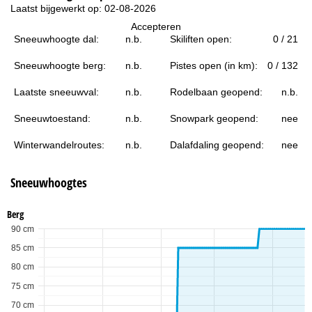
i
Laatst bijgewerkt op: 02-08-2026
Accepteren
n
Sneeuwhoogte dal:
n.b.
Skiliften open:
0 / 21
a
Sneeuwhoogte berg:
n.b.
Pistes open (in km):
0 / 132
Laatste sneeuwval:
n.b.
Rodelbaan geopend:
n.b.
Sneeuwtoestand:
n.b.
Snowpark geopend:
nee
Winterwandelroutes:
n.b.
Dalafdaling geopend:
nee
Sneeuwhoogtes
Berg
90 cm
85 cm
80 cm
75 cm
70 cm