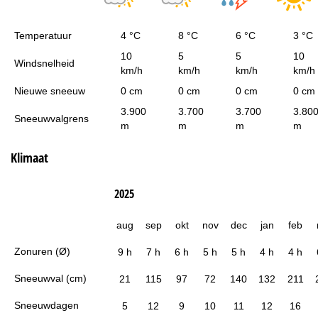
Temperatuur
4 °C
8 °C
6 °C
3 °C
10
5
5
10
Windsnelheid
km/h
km/h
km/h
km/h
Nieuwe sneeuw
0 cm
0 cm
0 cm
0 cm
3.900
3.700
3.700
3.80
Sneeuwvalgrens
m
m
m
m
Klimaat
2025
aug
sep
okt
nov
dec
jan
feb
Zonuren (Ø)
9 h
7 h
6 h
5 h
5 h
4 h
4 h
Sneeuwval (cm)
21
115
97
72
140
132
211
Sneeuwdagen
5
12
9
10
11
12
16