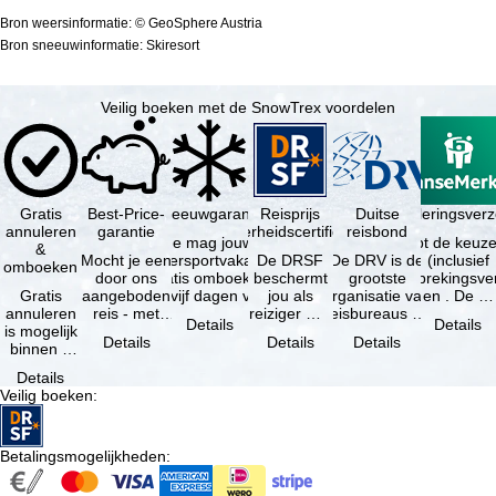
Bron weersinformatie: © GeoSphere Austria
Bron sneeuwinformatie: Skiresort
Veilig boeken met de SnowTrex voordelen
Gratis
Best-Price-
Sneeuwgarantie
Reisprijs
Reisannuleringsver
Duitse
annuleren
garantie
zekerheidscertificaat
reisbond
Je mag jouw
Je hebt de keuze
&
Mocht je een
wintersportvakantie
De DRSF
De DRV is de
(inclusief
omboeken
door ons
gratis omboeken
beschermt
grootste
reisonderbrekingsve
Gratis
aangeboden
als vijf dagen voor
jou als
organisatie van
en . De …
annuleren
reis - met
de …
reiziger met
reisbureaus en
Details
Details
is mogelijk
dezelfde
een
reisorganisaties
Details
Details
Details
binnen 5
beschikbaarheid
pakketreis
in Duitsland. …
dagen na
en inbegrepen
of
Details
de
…
gekoppelde
Veilig boeken
:
boeking,
services bij
als jouw
…
vakantie …
Betalingsmogelijkheden
: