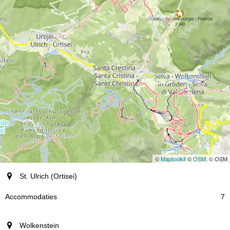
©
Maptoolkit
©
OSM
, © OSM
plaats
St. Ulrich (Ortisei)
Accommodaties
7
Wolkenstein