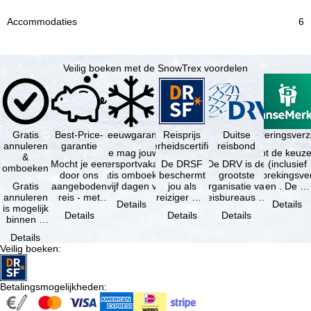
6
Veilig boeken met de SnowTrex voordelen
Gratis
Best-Price-
Sneeuwgarantie
Reisprijs
Reisannuleringsver
Duitse
annuleren
garantie
zekerheidscertificaat
reisbond
Je mag jouw
Je hebt de keuze
&
Mocht je een
wintersportvakantie
De DRSF
De DRV is de
(inclusief
omboeken
door ons
gratis omboeken
beschermt
grootste
reisonderbrekingsve
Gratis
aangeboden
als vijf dagen voor
jou als
organisatie van
en . De …
annuleren
reis - met
de …
reiziger met
reisbureaus en
Details
Details
is mogelijk
dezelfde
een
reisorganisaties
Details
Details
Details
binnen 5
beschikbaarheid
pakketreis
in Duitsland. …
dagen na
en inbegrepen
of
Details
de
…
gekoppelde
Veilig boeken
:
boeking,
services bij
als jouw
…
vakantie …
Betalingsmogelijkheden
: