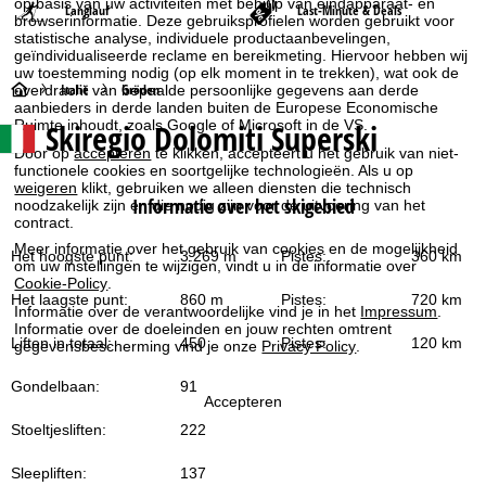
op basis van uw activiteiten met behulp van eindapparaat- en
Langlauf
Last-Minute & Deals
browserinformatie. Deze gebruiksprofielen worden gebruikt voor
statistische analyse, individuele productaanbevelingen,
geïndividualiseerde reclame en bereikmeting. Hiervoor hebben wij
uw toestemming nodig (op elk moment in te trekken), wat ook de
S
Italië
Gröden
overdracht van bepaalde persoonlijke gegevens aan derde
aanbieders in derde landen buiten de Europese Economische
Ruimte inhoudt, zoals Google of Microsoft in de VS.
Skiregio Dolomiti Superski
t
Door op
accepteren
te klikken, accepteert u het gebruik van niet-
functionele cookies en soortgelijke technologieën. Als u op
a
weigeren
klikt, gebruiken we alleen diensten die technisch
Informatie over het skigebied
noodzakelijk zijn en die nodig zijn voor de uitvoering van het
r
contract.
Meer informatie over het gebruik van cookies en de mogelijkheid
Het hoogste punt:
3.269 m
Pistes:
360 km
t
om uw instellingen te wijzigen, vindt u in de informatie over
Cookie-Policy
.
Het laagste punt:
860 m
Pistes:
720 km
p
Informatie over de verantwoordelijke vind je in het
Impressum
.
Informatie over de doeleinden en jouw rechten omtrent
Liften in totaal:
450
Pistes:
120 km
gegevensbescherming vind je onze
Privacy Policy
.
a
Gondelbaan:
91
g
Accepteren
Stoeltjesliften:
222
i
Sleepliften:
137