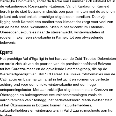
zuidelijke Dolomieten, zodat de fractie van Gummer zich uitstrekt tot in
i
de vakantieregio Rosengarten-Latemar. Vanuit Kardaun of Karneid
bereik je de stad Bolzano in slechts een paar minuten met de auto, en
n
je kunt ook snel enkele prachtige skigebieden bereiken. Door zijn
ligging heeft Karneid een mediterraan klimaat dat zorgt voor veel zon
a
en de beste sneeuwcondities. Skiën in het skicentrum Latemar-
Obereggen, excursies naar de sterrenwacht, winterwandelen of
rodelen maken een skivakantie in Karneid tot een afwisselende
belevenis.
Eggental
Het prachtige Val d'Ega ligt in het hart van de Zuid-Tiroolse Dolomieten
en strekt zich uit van de poorten van de provinciehoofdstad Bolzano
tot het Carezza-meer en de opvallende Latemar-groep, die op de
Werelderfgoedlijst van UNESCO staat. De unieke rotsformaties van de
Catinaccio en Latemar zijn altijd in het zicht en vormen de perfecte
achtergrond voor een unieke wintervakantie met een hoge
ontspanningsfactor. Met aantrekkelijke skigebieden zoals Carezza en
Obereggen en buitengewone excursiebestemmingen zoals de
aardpiramiden van Steinegg, het bedevaartsoord Maria Weißenstein
of het Ötzimuseum in Bolzano komen natuurliefhebbers,
cultuurliefhebbers en wintersporters in Val d'Ega ruimschoots aan hun
trekken.