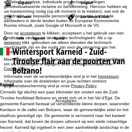
statistische analyse, individuele productaanbevelingen,
Skigebied
Langlauf
geïndividualiseerde reclame en bereikmeting. Hiervoor hebben wij
uw toestemming nodig (op elk moment in te trekken), wat ook de
overdracht van bepaalde persoonlijke gegevens aan derde
Het weer
Last-Minute & Deals
aanbieders in derde landen buiten de Europese Economische
Ruimte inhoudt, zoals Google of Microsoft in de VS.
Door op
accepteren
te klikken, accepteert u het gebruik van niet-
S
functionele cookies en soortgelijke technologieën. Als u op
Italië
Eggental
Karneid
weigeren
klikt, gebruiken we alleen diensten die technisch
noodzakelijk zijn en die nodig zijn voor de uitvoering van het
Wintersport
Karneid - Zuid-
t
contract.
Tiroolse flair aan de poorten van
Meer informatie over het gebruik van cookies en de mogelijkheid
a
om uw instellingen te wijzigen, vindt u in de informatie over
Bolzano!
Cookie-Policy
.
r
Informatie over de verantwoordelijke vind je in het
Impressum
.
Informatie over de doeleinden en jouw rechten omtrent
Karneid
gegevensbescherming vind je onze
Privacy Policy
.
t
Cornedo ligt slechts een paar kilometer ten oosten van de Zuid-
Tiroolse hoofdstad Bolzano en strekt zich uit in het Val d'Ega. De
p
Accepteren
gemeente Karneid bestaat uit verschillende kleine dorpen, waaronder
Kardaun in de vallei van Bolzano, waar de gemeentelijke zetel en het
a
stadhuis gevestigd zijn. De gemeente is vernoemd naar het kasteel
van Karneid, dat boven de dorpen uittorent op een steile rotsachtige
g
heuvel. Karneid ligt ingebed in een zeer aantrekkelijk landschap in de