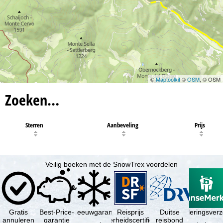
©
Maptoolkit
©
OSM
, © OSM
Zoeken…
Sterren
Aanbeveling
Prijs
Veilig boeken met de SnowTrex voordelen
Gratis
Best-Price-
Sneeuwgarantie
Reisprijs
Reisannuleringsver
Duitse
annuleren
garantie
zekerheidscertificaat
reisbond