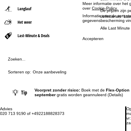
Meer informatie over het g
Langlauf
over
Cookie-Policy
.
t
De prijzen zijn 
Informatie over de verantw
definitie als “L
gegevensbescherming vin
Het weer
p
Alle Last Minut
a
Last-Minute & Deals
Accepteren
g
i
Zoeken...
n
Sorteren op:
Onze aanbeveling
a
Voorpret zonder risico:
Boek met de
Flex-Option
Tip
september
gratis worden geannuleerd
(Details)
Advies
Op
020 713 9190 of +4922188828373
ma
vr:
za