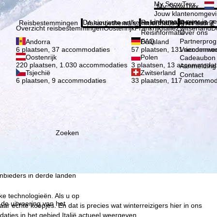
Kies 
My SnowTrex
My SnowTrex
Aanmelden
Jouw klantenomgevi
informatie over je g
De nieuwste artikelen in ons magazine
Reisinformatie
Over ons
Reisbestemmingen
Vakantiethema's
Informatie
Het bedrijf
Overzicht reisbestemmingen
Oostenrijk
Frankrijk
Italië
Zwitserland
D
Reisinformatie
Over ons
FAQ
Partnerpro
Andorra
Duitsland
Vriendenwer
6 plaatsen, 37 accommodaties
57 plaatsen, 131 accommod
Oostenrijk
Polen
Cadeaubon
220 plaatsen, 1.030 accommodaties
3 plaatsen, 13 accommodat
Aanmelding 
Tsjechië
Zwitserland
Contact
6 plaatsen, 9 accommodaties
33 plaatsen, 117 accommod
Zoeken
ie wij, TravelTrex GmbH,
n met behulp van
lyse, individuele
estemming nodig (op elk
nbieders in derde landen
jke technologieën. Als u op
 de uitvoering van het
aar echte koopjes. En dat is precies wat winterreizigers hier in ons
ties in het gebied Italië actueel weergeven.