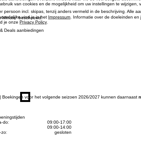
ebruik van cookies en de mogelijkheid om uw instellingen te wijzigen, v
per persoon incl. skipas, tenzij anders vermeld in de beschrijving. All
oordelijke vind je in het
Impressum
. Informatie over de doeleinden en
ast-Minute” beschouwd.
d je onze
Privacy Policy
.
e & Deals aanbiedingen
| Boekingen voor het volgende seizoen 2026/2027 kunnen daarnaast
n
eningstijden
-do:
09:00-17:00
09:00-14:00
-zo:
gesloten