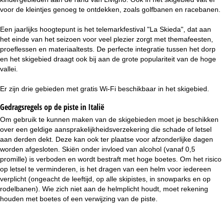
voor de kleintjes genoeg te ontdekken, zoals golfbanen en racebanen.
Een jaarlijks hoogtepunt is het telemarkfestival "La Skieda", dat aan
het einde van het seizoen voor veel plezier zorgt met themafeesten,
proeflessen en materiaaltests. De perfecte integratie tussen het dorp
en het skigebied draagt ook bij aan de grote populariteit van de hoge
vallei.
Er zijn drie gebieden met gratis Wi-Fi beschikbaar in het skigebied.
Gedragsregels op de piste in Italië
Om gebruik te kunnen maken van de skigebieden moet je beschikken
over een geldige aansprakelijkheidsverzekering die schade of letsel
aan derden dekt. Deze kan ook ter plaatse voor afzonderlijke dagen
worden afgesloten. Skiën onder invloed van alcohol (vanaf 0,5
promille) is verboden en wordt bestraft met hoge boetes. Om het risico
op letsel te verminderen, is het dragen van een helm voor iedereen
verplicht (ongeacht de leeftijd, op alle skipistes, in snowparks en op
rodelbanen). Wie zich niet aan de helmplicht houdt, moet rekening
houden met boetes of een verwijzing van de piste.