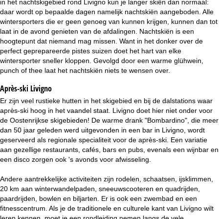
in het nachtskigebied rond Livigno kun je langer skiën dan normaal:
daar wordt op bepaalde dagen namelijk nachtskiën aangeboden. Alle
wintersporters die er geen genoeg van kunnen krijgen, kunnen dan tot
laat in de avond genieten van de afdalingen. Nachtskiën is een
hoogtepunt dat niemand mag missen. Want in het donker over de
perfect geprepareerde pistes suizen doet het hart van elke
wintersporter sneller kloppen. Gevolgd door een warme glühwein,
punch of thee laat het nachtskiën niets te wensen over.
Après-ski Livigno
Er zijn veel rustieke hutten in het skigebied en bij de dalstations waar
après-ski hoog in het vaandel staat. Livigno doet hier niet onder voor
de Oostenrijkse skigebieden! De warme drank "Bombardino", die meer
dan 50 jaar geleden werd uitgevonden in een bar in Livigno, wordt
geserveerd als regionale specialiteit voor de après-ski. Een variatie
aan gezellige restaurants, cafés, bars en pubs, evenals een wijnbar en
een disco zorgen ook 's avonds voor afwisseling.
Andere aantrekkelijke activiteiten zijn rodelen, schaatsen, ijsklimmen,
20 km aan winterwandelpaden, sneeuwscooteren en quadrijden,
paardrijden, bowlen en biljarten. Er is ook een zwembad en een
fitnesscentrum. Als je de traditionele en culturele kant van Livigno wilt
leren kennen, moet je een rondleiding nemen langs de vele