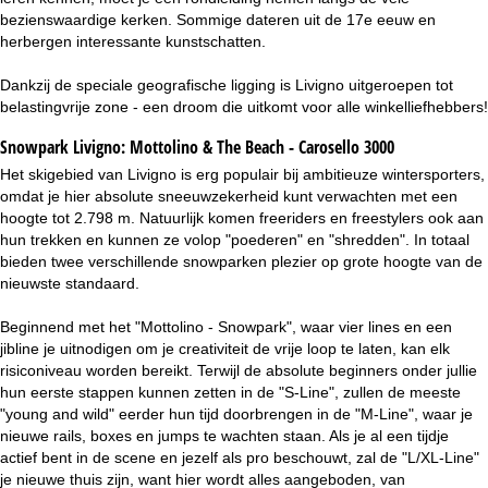
bezienswaardige kerken. Sommige dateren uit de 17e eeuw en
herbergen interessante kunstschatten.
Dankzij de speciale geografische ligging is Livigno uitgeroepen tot
belastingvrije zone - een droom die uitkomt voor alle winkelliefhebbers!
Snowpark Livigno:
Mottolino & The Beach - Carosello 3000
Het skigebied van Livigno is erg populair bij ambitieuze wintersporters,
omdat je hier absolute sneeuwzekerheid kunt verwachten met een
hoogte tot 2.798 m. Natuurlijk komen freeriders en freestylers ook aan
hun trekken en kunnen ze volop "poederen" en "shredden". In totaal
bieden twee verschillende snowparken plezier op grote hoogte van de
nieuwste standaard.
Beginnend met het "Mottolino - Snowpark", waar vier lines en een
jibline je uitnodigen om je creativiteit de vrije loop te laten, kan elk
risiconiveau worden bereikt. Terwijl de absolute beginners onder jullie
hun eerste stappen kunnen zetten in de "S-Line", zullen de meeste
"young and wild" eerder hun tijd doorbrengen in de "M-Line", waar je
nieuwe rails, boxes en jumps te wachten staan. Als je al een tijdje
actief bent in de scene en jezelf als pro beschouwt, zal de "L/XL-Line"
je nieuwe thuis zijn, want hier wordt alles aangeboden, van