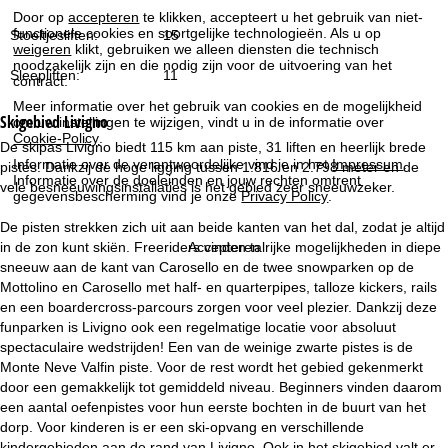
i
Door op
accepteren
te klikken, accepteert u het gebruik van niet-
functionele cookies en soortgelijke technologieën. Als u op
Stoeltjesliften:
15
n
weigeren
klikt, gebruiken we alleen diensten die technisch
noodzakelijk zijn en die nodig zijn voor de uitvoering van het
Sleepliften:
11
contract.
a
Meer informatie over het gebruik van cookies en de mogelijkheid
Skigebied
Livigno
om uw instellingen te wijzigen, vindt u in de informatie over
Cookie-Policy
.
De skipas Livigno biedt 115 km aan piste, 31 liften en heerlijk brede
Informatie over de verantwoordelijke vind je in het
Impressum
.
pistes. Dankzij de hoge ligging tussen 1.816 en 2.798 meter en de
Informatie over de doeleinden en jouw rechten omtrent
vele besneeuwingsinstallaties is het gebied zeer sneeuwzeker.
gegevensbescherming vind je onze
Privacy Policy
.
De pisten strekken zich uit aan beide kanten van het dal, zodat je altijd
Accepteren
in de zon kunt skiën. Freeriders vinden talrijke mogelijkheden in diepe
sneeuw aan de kant van Carosello en de twee snowparken op de
Mottolino en Carosello met half- en quarterpipes, talloze kickers, rails
en een boardercross-parcours zorgen voor veel plezier. Dankzij deze
funparken is Livigno ook een regelmatige locatie voor absoluut
spectaculaire wedstrijden! Een van de weinige zwarte pistes is de
Monte Neve Valfin piste. Voor de rest wordt het gebied gekenmerkt
door een gemakkelijk tot gemiddeld niveau. Beginners vinden daarom
een aantal oefenpistes voor hun eerste bochten in de buurt van het
dorp. Voor kinderen is er een ski-opvang en verschillende
kindergebieden aan de rand van Livigno. Ook in het skigebied valt er