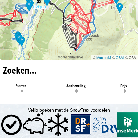
©
Maptoolkit
©
OSM
, © OSM
Zoeken…
Sterren
Aanbeveling
Prijs
Veilig boeken met de SnowTrex voordelen