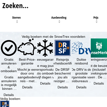
Zoeken…
Sterren
Aanbeveling
Prijs
Veilig boeken met de SnowTrex voordelen
Gratis
Best-Price-
Sneeuwgarantie
Reisprijs
Reisannuleringsver
Duitse
annuleren
garantie
zekerheidscertificaat
reisbond
Je mag jouw
Je hebt de keuze
&
Mocht je een
wintersportvakantie
De DRSF
De DRV is de
(inclusief
omboeken
door ons
gratis omboeken
beschermt
grootste
reisonderbrekingsve
Gratis
aangeboden
als vijf dagen voor
jou als
organisatie van
en . De …
annuleren
reis - met
de …
reiziger met
reisbureaus en
Details
Details
is mogelijk
dezelfde
een
reisorganisaties
Details
Details
Details
binnen 5
beschikbaarheid
pakketreis
in Duitsland. …
dagen na
en inbegrepen
of
Details
de
…
gekoppelde
Veilig boeken
:
boeking,
services bij
als jouw
…