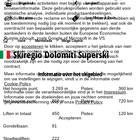
Skigebied
Langlauf
op basis van uw activiteiten met behulp van eindapparaat- en
browserinformatie. Deze gebruiksprofielen worden gebruikt voor
statistische analyse, individuele productaanbevelingen,
Het weer
Last-Minute & Deals
geïndividualiseerde reclame en bereikmeting. Hiervoor hebben wij
uw toestemming nodig (op elk moment in te trekken), wat ook de
overdracht van bepaalde persoonlijke gegevens aan derde
aanbieders in derde landen buiten de Europese Economische
Ruimte inhoudt, zoals Google of Microsoft in de VS.
S
Italië
Marmolada
Malga Ciapela
Door op
accepteren
te klikken, accepteert u het gebruik van niet-
Skiregio Dolomiti Superski
functionele cookies en soortgelijke technologieën. Als u op
t
weigeren
klikt, gebruiken we alleen diensten die technisch
noodzakelijk zijn en die nodig zijn voor de uitvoering van het
a
contract.
Informatie over het skigebied
Meer informatie over het gebruik van cookies en de mogelijkheid
r
om uw instellingen te wijzigen, vindt u in de informatie over
Cookie-Policy
.
Het hoogste punt:
3.269 m
Pistes:
360 km
t
Informatie over de verantwoordelijke vind je in het
Impressum
.
Informatie over de doeleinden en jouw rechten omtrent
Het laagste punt:
860 m
Pistes:
720 km
gegevensbescherming vind je onze
Privacy Policy
.
p
Liften in totaal:
450
Pistes:
120 km
a
Accepteren
Gondelbaan:
91
g
Stoeltjesliften:
222