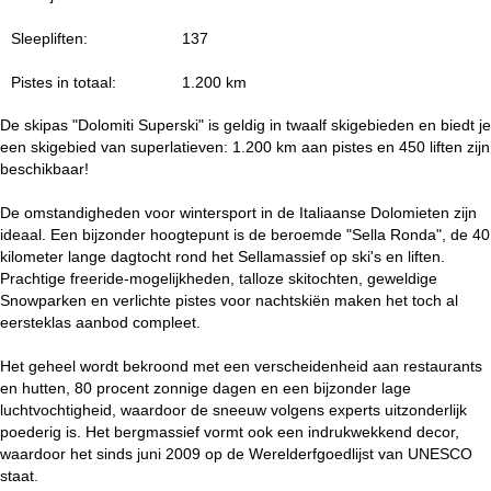
i
Sleepliften:
137
n
Pistes in totaal:
1.200 km
a
De skipas "Dolomiti Superski" is geldig in twaalf skigebieden en biedt je
een skigebied van superlatieven: 1.200 km aan pistes en 450 liften zijn
beschikbaar!
De omstandigheden voor wintersport in de Italiaanse Dolomieten zijn
ideaal. Een bijzonder hoogtepunt is de beroemde "Sella Ronda", de 40
kilometer lange dagtocht rond het Sellamassief op ski's en liften.
Prachtige freeride-mogelijkheden, talloze skitochten, geweldige
Snowparken en verlichte pistes voor nachtskiën maken het toch al
eersteklas aanbod compleet.
Het geheel wordt bekroond met een verscheidenheid aan restaurants
en hutten, 80 procent zonnige dagen en een bijzonder lage
luchtvochtigheid, waardoor de sneeuw volgens experts uitzonderlijk
poederig is. Het bergmassief vormt ook een indrukwekkend decor,
waardoor het sinds juni 2009 op de Werelderfgoedlijst van UNESCO
staat.