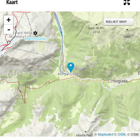
Kaart
+
RELIEF MAP
-
©
Maptoolkit
©
OSM
, © OSM