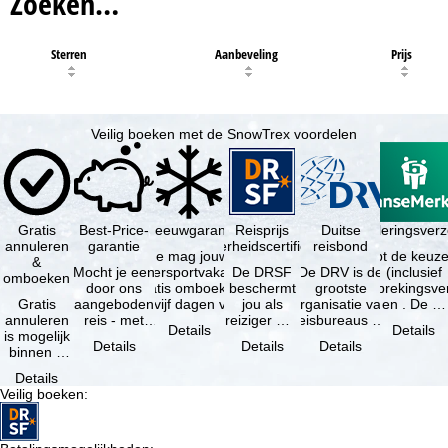
Zoeken…
Sterren
Aanbeveling
Prijs
Veilig boeken met de SnowTrex voordelen
Gratis
Best-Price-
Sneeuwgarantie
Reisprijs
Reisannuleringsver
Duitse
annuleren
garantie
zekerheidscertificaat
reisbond
Je mag jouw
Je hebt de keuze
&
Mocht je een
wintersportvakantie
De DRSF
De DRV is de
(inclusief
omboeken
door ons
gratis omboeken
beschermt
grootste
reisonderbrekingsve
Gratis
aangeboden
als vijf dagen voor
jou als
organisatie van
en . De …
annuleren
reis - met
de …
reiziger met
reisbureaus en
Details
Details
is mogelijk
dezelfde
een
reisorganisaties
Details
Details
Details
binnen 5
beschikbaarheid
pakketreis
in Duitsland. …
dagen na
en inbegrepen
of
Details
de
…
gekoppelde
Veilig boeken
:
boeking,
services bij
als jouw
…
vakantie …