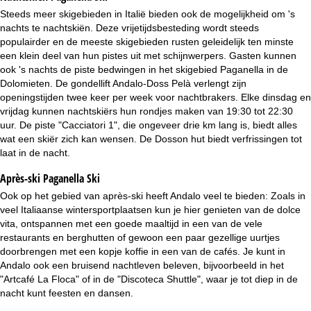
Steeds meer skigebieden in Italië bieden ook de mogelijkheid om 's
nachts te nachtskiën. Deze vrijetijdsbesteding wordt steeds
populairder en de meeste skigebieden rusten geleidelijk ten minste
een klein deel van hun pistes uit met schijnwerpers. Gasten kunnen
ook 's nachts de piste bedwingen in het skigebied Paganella in de
Dolomieten. De gondellift Andalo-Doss Pelà verlengt zijn
openingstijden twee keer per week voor nachtbrakers. Elke dinsdag en
vrijdag kunnen nachtskiërs hun rondjes maken van 19:30 tot 22:30
uur. De piste "Cacciatori 1", die ongeveer drie km lang is, biedt alles
wat een skiër zich kan wensen. De Dosson hut biedt verfrissingen tot
laat in de nacht.
Après-ski Paganella Ski
Ook op het gebied van après-ski heeft Andalo veel te bieden: Zoals in
veel Italiaanse wintersportplaatsen kun je hier genieten van de dolce
vita, ontspannen met een goede maaltijd in een van de vele
restaurants en berghutten of gewoon een paar gezellige uurtjes
doorbrengen met een kopje koffie in een van de cafés. Je kunt in
Andalo ook een bruisend nachtleven beleven, bijvoorbeeld in het
"Artcafé La Floca" of in de "Discoteca Shuttle", waar je tot diep in de
nacht kunt feesten en dansen.