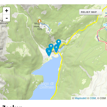
+
RELIEF MAP
-
©
Maptoolkit
©
OSM
, © OSM