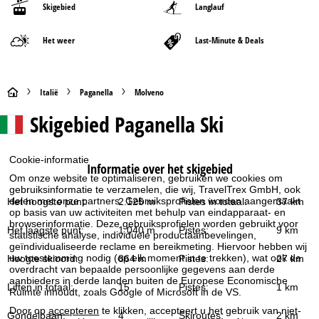
Skigebied
Langlauf
Het weer
Last-Minute & Deals
S
Italië
Paganella
Molveno
Skigebied
Paganella Ski
t
a
Cookie-informatie
Informatie over het skigebied
Om onze website te optimaliseren, gebruiken we cookies om
r
gebruiksinformatie te verzamelen, die wij, TravelTrex GmbH, ook
delen met onze partners. Gebruiksprofielen worden aangemaakt
Het hoogste punt:
2.125 m
Pistes in totaal:
37 km
t
op basis van uw activiteiten met behulp van eindapparaat- en
browserinformatie. Deze gebruiksprofielen worden gebruikt voor
Het laagste punt:
1.040 m
Pistes:
9 km
statistische analyse, individuele productaanbevelingen,
p
geïndividualiseerde reclame en bereikmeting. Hiervoor hebben wij
uw toestemming nodig (op elk moment in te trekken), wat ook de
Hoogte skioord:
864 m
Pistes:
27 km
a
overdracht van bepaalde persoonlijke gegevens aan derde
aanbieders in derde landen buiten de Europese Economische
Liften in totaal:
15
Pistes:
1 km
Ruimte inhoudt, zoals Google of Microsoft in de VS.
g
Door op
accepteren
te klikken, accepteert u het gebruik van niet-
Gondelbaan:
4
Skiroutes:
2 km