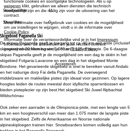
functionele cookies en soortgelijke technologieën. Als u op
i
weigeren
klikt, gebruiken we alleen diensten die technisch
Stoeltjesliften:
11
noodzakelijk zijn en die nodig zijn voor de uitvoering van het
n
contract.
Sleepliften:
0
Meer informatie over het gebruik van cookies en de mogelijkheid
a
om uw instellingen te wijzigen, vindt u in de informatie over
Cookie-Policy
.
Skigebied
Paganella Ski
Informatie over de verantwoordelijke vind je in het
Impressum
.
De skipas Paganella geeft je toegang tot ca. 40 km aan piste (inclusief
Informatie over de doeleinden en jouw rechten omtrent
gegevensbescherming vind je onze
Privacy Policy
.
skiroutes) en 20 liften tussen 1.030 en 2.125 m hoogte. De 6-daagse
skipas Paganella geeft je de mogelijkheid om een dag te skiën in het
skigebied Folgaria-Lavarone en een dag in het skigebied Monte
Accepteren
Bondone. Het gevarieerde skigebied is snel te bereiken vanuit Andalo
en het naburige dorp Fai della Paganella. De overwegend
middelzware en makkelijke pistes zijn ideaal voor gezinnen. Op lagere
hoogtes leiden de routes meestal door idyllische sparrenbossen en
bieden pisteplezier op zijn best.Het skigebied Ski Juwel Alpbachtal
Wildschönau
Ook zeker een aanrader is de Olimpionica-piste, met een lengte van 5
km en een hoogteverschil van meer dan 1.075 meter de langste piste
in het skigebied. Zelfs de Amerikaanse en Noorse nationale
alpineskiploegen trainen hier. Snowboarders komen volledig aan hun
trekken in het Paganella Snowpark.