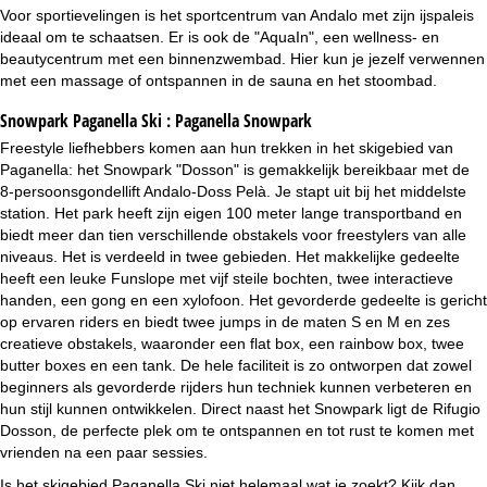
Voor sportievelingen is het sportcentrum van Andalo met zijn ijspaleis
ideaal om te schaatsen. Er is ook de "AquaIn", een wellness- en
beautycentrum met een binnenzwembad. Hier kun je jezelf verwennen
met een massage of ontspannen in de sauna en het stoombad.
Snowpark Paganella Ski :
Paganella Snowpark
Freestyle liefhebbers komen aan hun trekken in het skigebied van
Paganella: het Snowpark "Dosson" is gemakkelijk bereikbaar met de
8-persoonsgondellift Andalo-Doss Pelà. Je stapt uit bij het middelste
station. Het park heeft zijn eigen 100 meter lange transportband en
biedt meer dan tien verschillende obstakels voor freestylers van alle
niveaus. Het is verdeeld in twee gebieden. Het makkelijke gedeelte
heeft een leuke Funslope met vijf steile bochten, twee interactieve
handen, een gong en een xylofoon. Het gevorderde gedeelte is gericht
op ervaren riders en biedt twee jumps in de maten S en M en zes
creatieve obstakels, waaronder een flat box, een rainbow box, twee
butter boxes en een tank. De hele faciliteit is zo ontworpen dat zowel
beginners als gevorderde rijders hun techniek kunnen verbeteren en
hun stijl kunnen ontwikkelen. Direct naast het Snowpark ligt de Rifugio
Dosson, de perfecte plek om te ontspannen en tot rust te komen met
vrienden na een paar sessies.
Is het skigebied Paganella Ski niet helemaal wat je zoekt? Kijk dan