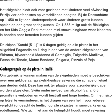
Het skigebied biedt ook voor gezinnen met kinderen veel afwisseling.
Er zijn vier oefenpistes op verschillende hoogtes. Bij de Dossonhütte
op 1.450 m ligt een kinderspeelpark waar kinderen gratis kunnen
spelen op een groot springkussen. Op 1.333 m ligt ook de Biblioigloo
en het Kids Gaggia Park met een mini-snowtubingbaan waar kinderen
in banden naar beneden kunnen glijden.
De skipas “Kombi (5+1)” is 6 dagen geldig op alle pistes in het
skigebied Paganella en 1 dag in een van de andere skigebieden van
Skirama, bijvoorbeeld Madonna di Campiglio, Folgarida-Marilleva,
Passo del Tonale, Monte Bondone, Folgaria, Pinzolo of Pejo.
Gedragsregels op de piste in Italië
Om gebruik te kunnen maken van de skigebieden moet je beschikken
over een geldige aansprakelijkheidsverzekering die schade of letsel
aan derden dekt. Deze kan ook ter plaatse voor afzonderlijke dagen
worden afgesloten. Skiën onder invloed van alcohol (vanaf 0,5
promille) is verboden en wordt bestraft met hoge boetes. Om het risico
op letsel te verminderen, is het dragen van een helm voor iedereen
verplicht (ongeacht de leeftijd, op alle skipistes, in snowparks en op
rodelbanen). Wie zich niet aan de helmplicht houdt, moet rekening