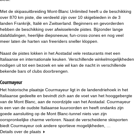
n
Met de skipasuitbreiding Mont-Blanc Unlimited heeft u de beschikking
a
over 870 km piste, die verdeeld zijn over 10 skigebieden in de 3
landen Frankrijk, Italië en Zwitserland. Beginners en gevorderden
hebben de beschikking over afwisselende pistes. Bijzonder lange
dalafdalingen, heerlijke diepsneeuw, fun-cross-zones en nog veel
meer laten de harten van freeriders sneller kloppen.
Naast de pistes lokken in het Aostadal vele restaurants met een
Italiaanse en internationale keuken. Verschillende winkelmogelijkheden
nodigen uit tot een bezoek en wie wil kan de nacht in verschillende
bekende bars of clubs doorbrengen.
Courmayeur
Het historische plaatsje Courmayeur ligt in de landendriehoek in het
Italiaanse gedeelte en bevindt zich aan de voet van het hooggebergte
van de Mont Blanc, aan de noordzijde van het Aostadal. Courmayeur
is een van de oudste Italiaanse kuuroorden en heeft ondanks zijn
goede aansluiting op de Mont Blanc-tunnel niets van zijn
oorspronkelijke charme verloren. Naast de verscheidene skisporten
biedt Courmayeur ook andere sportieve mogelijkheden, …
Details over de plaats