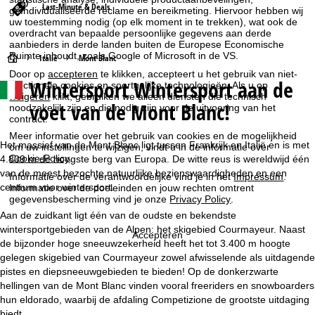
Last-Minute & Deals
geïndividualiseerde reclame en bereikmeting. Hiervoor hebben wij
uw toestemming nodig (op elk moment in te trekken), wat ook de
overdracht van bepaalde persoonlijke gegevens aan derde
aanbieders in derde landen buiten de Europese Economische
Ruimte inhoudt, zoals Google of Microsoft in de VS.
S
Italië
Mont Blanc
Door op
accepteren
te klikken, accepteert u het gebruik van niet-
Wintersport Wintersport aan de
functionele cookies en soortgelijke technologieën. Als u op
t
weigeren
klikt, gebruiken we alleen diensten die technisch
voet van de Mont Blanc!
noodzakelijk zijn en die nodig zijn voor de uitvoering van het
a
contract.
Meer informatie over het gebruik van cookies en de mogelijkheid
r
Het massief van de Mont Blanc ligt tussen Frankrijk en Italië en is met
om uw instellingen te wijzigen, vindt u in de informatie over
Cookie-Policy
.
4.809 m de hoogste berg van Europa. De witte reus is wereldwijd één
t
van de meest bezochte natuurlijke bezienswaardigheden en een
Informatie over de verantwoordelijke vind je in het
Impressum
.
centrum voor wintersport.
Informatie over de doeleinden en jouw rechten omtrent
gegevensbescherming vind je onze
Privacy Policy
.
p
Aan de zuidkant ligt één van de oudste en bekendste
wintersportgebieden van de Alpen: het skigebied Courmayeur. Naast
a
Accepteren
de bijzonder hoge sneeuwzekerheid heeft het tot 3.400 m hoogte
gelegen skigebied van Courmayeur zowel afwisselende als uitdagende
g
pistes en diepsneeuwgebieden te bieden! Op de donkerzwarte
hellingen van de Mont Blanc vinden vooral freeriders en snowboarders
i
hun eldorado, waarbij de afdaling Competizione de grootste uitdaging
biedt.