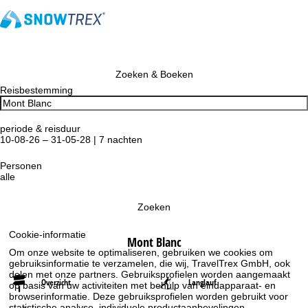
Zoeken & Boeken
Reisbestemming
periode & reisduur
10-08-26 – 31-05-28 | 7 nachten
Personen
alle
Zoeken
Cookie-informatie
Mont Blanc
Om onze website te optimaliseren, gebruiken we cookies om
gebruiksinformatie te verzamelen, die wij, TravelTrex GmbH, ook
delen met onze partners. Gebruiksprofielen worden aangemaakt
Overzicht
Langlauf
op basis van uw activiteiten met behulp van eindapparaat- en
browserinformatie. Deze gebruiksprofielen worden gebruikt voor
statistische analyse, individuele productaanbevelingen,