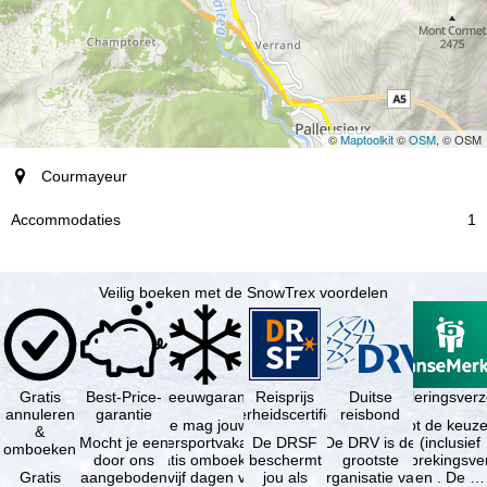
©
Maptoolkit
©
OSM
, © OSM
plaats
Courmayeur
Accommodaties
1
Veilig boeken met de SnowTrex voordelen
Gratis
Best-Price-
Sneeuwgarantie
Reisprijs
Reisannuleringsver
Duitse
annuleren
garantie
zekerheidscertificaat
reisbond
Je mag jouw
Je hebt de keuze
&
Mocht je een
wintersportvakantie
De DRSF
De DRV is de
(inclusief
omboeken
door ons
gratis omboeken
beschermt
grootste
reisonderbrekingsve
Gratis
aangeboden
als vijf dagen voor
jou als
organisatie van
en . De …