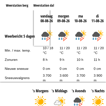
Weerstation berg
Weerstation dal
vandaag
morgen
ma
di
08-08-26
09-08-26
10-08-26
11-08-26
Weerbericht 5 dagen
10 / 18
11 / 20
11 / 20
11 / 20
Min. / max. temp.
°C
°C
°C
°C
Zonuren
8 h
9 h
10 h
11 h
Nieuwe sneeuw
0 cm
0 cm
0 cm
0 cm
3.700
3.600
3.700
3.900
Sneeuwvalgrens
m
m
m
m
's Morgens
's Middags
's Avonds
's Nachts