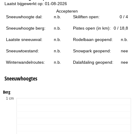
i
Laatst bijgewerkt op: 01-08-2026
Accepteren
n
Sneeuwhoogte dal:
n.b.
Skiliften open:
0 / 4
a
Sneeuwhoogte berg:
n.b.
Pistes open (in km):
0 / 18,8
Laatste sneeuwval:
n.b.
Rodelbaan geopend:
n.b.
Sneeuwtoestand:
n.b.
Snowpark geopend:
nee
Winterwandelroutes:
n.b.
Dalafdaling geopend:
nee
Sneeuwhoogtes
Berg
1 cm