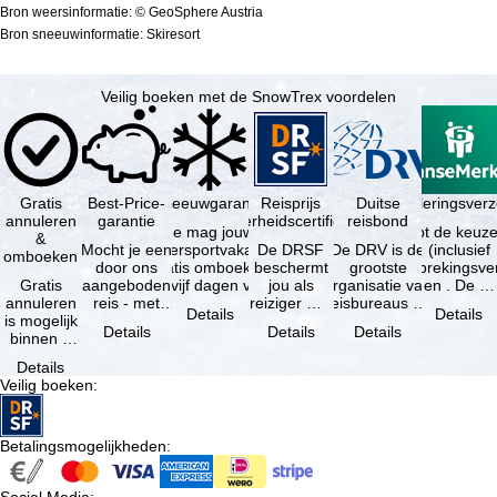
Bron weersinformatie: © GeoSphere Austria
Bron sneeuwinformatie: Skiresort
Veilig boeken met de SnowTrex voordelen
Gratis
Best-Price-
Sneeuwgarantie
Reisprijs
Reisannuleringsver
Duitse
annuleren
garantie
zekerheidscertificaat
reisbond
Je mag jouw
Je hebt de keuze
&
Mocht je een
wintersportvakantie
De DRSF
De DRV is de
(inclusief
omboeken
door ons
gratis omboeken
beschermt
grootste
reisonderbrekingsve
Gratis
aangeboden
als vijf dagen voor
jou als
organisatie van
en . De …
annuleren
reis - met
de …
reiziger met
reisbureaus en
Details
Details
is mogelijk
dezelfde
een
reisorganisaties
Details
Details
Details
binnen 5
beschikbaarheid
pakketreis
in Duitsland. …
dagen na
en inbegrepen
of
Details
de
…
gekoppelde
Veilig boeken
:
boeking,
services bij
als jouw
…
vakantie …
Betalingsmogelijkheden
: