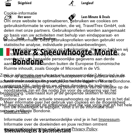
Skigebied
Langlauf
Cookie-informatie
Het weer
Last-Minute & Deals
Om onze website te optimaliseren, gebruiken we cookies om
gebruiksinformatie te verzamelen, die wij, TravelTrex GmbH, ook
delen met onze partners. Gebruiksprofielen worden aangemaakt
op basis van uw activiteiten met behulp van eindapparaat- en
S
Italië
Monte Bondone
browserinformatie. Deze gebruiksprofielen worden gebruikt voor
statistische analyse, individuele productaanbevelingen,
Weer & Sneeuwhoogte Monte
geïndividualiseerde reclame en bereikmeting. Hiervoor hebben wij
t
uw toestemming nodig (op elk moment in te trekken), wat ook de
Bondone
overdracht van bepaalde persoonlijke gegevens aan derde
a
aanbieders in derde landen buiten de Europese Economische
Ruimte inhoudt, zoals Google of Microsoft in de VS.
r
Zoek je informatie over de actuele sneeuwconditie? Hier vind je de
Door op
accepteren
te klikken, accepteert u het gebruik van niet-
functionele cookies en soortgelijke technologieën. Als u op
actuele weersvoorspelling van de komende dagen in Monte Bondone.
weigeren
klikt, gebruiken we alleen diensten die technisch
t
Met de webcams krijg je een nog betere indruk van de situatie op de
noodzakelijk zijn en die nodig zijn voor de uitvoering van het
bestemming. Daarnaast kun je de geopende skiliften in Monte
contract.
Bondone zien en de actuele sneeuwhoogtes op de berg en in het dal.
p
Meer informatie over het gebruik van cookies en de mogelijkheid
Het diagram vergelijkt de sneeuwval met die van vorig jaar en het hele
om uw instellingen te wijzigen, vindt u in de informatie over
seizoen in Monte Bondone.
a
Cookie-Policy
.
Informatie over de verantwoordelijke vind je in het
Impressum
.
g
Informatie over de doeleinden en jouw rechten omtrent
gegevensbescherming vind je onze
Privacy Policy
.
Sneeuwhoogtes & pistetoestand