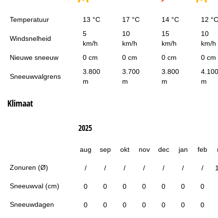
Temperatuur
13 °C
17 °C
14 °C
12 °
5
10
15
10
Windsnelheid
km/h
km/h
km/h
km/h
Nieuwe sneeuw
0 cm
0 cm
0 cm
0 cm
3.800
3.700
3.800
4.10
Sneeuwvalgrens
m
m
m
m
Klimaat
2025
aug
sep
okt
nov
dec
jan
feb
Zonuren (Ø)
/
/
/
/
/
/
/
Sneeuwval (cm)
0
0
0
0
0
0
0
Sneeuwdagen
0
0
0
0
0
0
0