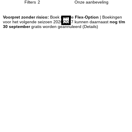
Filters
2
n
Voorpret zonder risico:
Boek met de
Flex-Option
| Boekingen
voor het volgende seizoen 2026/2027 kunnen daarnaast
nog t/m
a
30 september
gratis worden geannuleerd
(Details)