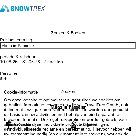
Zoeken & Boeken
Reisbestemming
periode & reisduur
10-08-26 – 31-05-28 | 7 nachten
Personen
alle
Zoeken
Cookie-informatie
Om onze website te optimaliseren, gebruiken we cookies om
gebruiksinformatie te verzamelen, die wij, TravelTrex GmbH, ook
Moos in Passeier
delen met onze partners. Gebruiksprofielen worden aangemaakt
op basis van uw activiteiten met behulp van eindapparaat- en
browserinformatie. Deze gebruiksprofielen worden gebruikt voor
statistische analyse, individuele productaanbevelingen,
Overzicht
Skigebied
geïndividualiseerde reclame en bereikmeting. Hiervoor hebben wij
uw toestemming nodig (op elk moment in te trekken), wat ook de