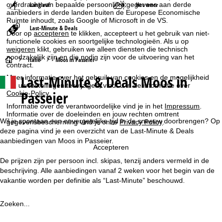
Langlauf
Het weer
overdracht van bepaalde persoonlijke gegevens aan derde
aanbieders in derde landen buiten de Europese Economische
Ruimte inhoudt, zoals Google of Microsoft in de VS.
Last-Minute & Deals
Door op
accepteren
te klikken, accepteert u het gebruik van niet-
functionele cookies en soortgelijke technologieën. Als u op
weigeren
klikt, gebruiken we alleen diensten die technisch
noodzakelijk zijn en die nodig zijn voor de uitvoering van het
S
Italië
Moos in Passeier
contract.
Last-Minute & Deals Moos in
Meer informatie over het gebruik van cookies en de mogelijkheid
t
om uw instellingen te wijzigen, vindt u in de informatie over
Passeier
Cookie-Policy
.
a
Informatie over de verantwoordelijke vind je in het
Impressum
.
Informatie over de doeleinden en jouw rechten omtrent
r
Wil je spontaan een onvergetelijke tijd in de sneeuw doorbrengen? Op
gegevensbescherming vind je onze
Privacy Policy
.
deze pagina vind je een overzicht van de Last-Minute & Deals
t
aanbiedingen van Moos in Passeier.
Accepteren
De prijzen zijn per persoon incl. skipas, tenzij anders vermeld in de
p
beschrijving. Alle aanbiedingen vanaf 2 weken voor het begin van de
vakantie worden per definitie als “Last-Minute” beschouwd.
a
g
Zoeken...
i