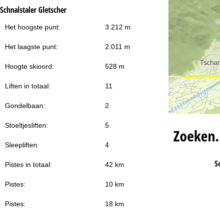
Schnalstaler Gletscher
Het hoogste punt:
3.212 m
Het laagste punt:
2.011 m
Hoogte skioord:
528 m
Liften in totaal:
11
Gondelbaan:
2
Stoeltjesliften:
5
Zoeken
Sleepliften:
4
S
Pistes in totaal:
42 km
Pistes:
10 km
Pistes:
18 km