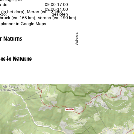
-do:
09:00-17:00
09:00-14:00
 (in het dorp), Meran (ca. 13 km)
-zo:
gesloten
sbruck (ca. 165 km), Verona (ca. 190 km)
planner in
Google Maps
Advies
r Naturns
s in Naturns
ar contactpagina