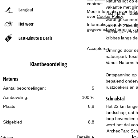
Naturns ligt op
contract.
vakantie met gl
Langlauf
t
Meer informatie over het g
Tschirland, Tabl
over
Cookie-Policy
.
wordt gekenmerk
Het weer
p
Informatie over de verantw
van het Duitstal
gegevensbescherming vin
christelijke en 
a
Last-Minute & Deals
kribbes langs d
Accepteren
g
Omringd door de 
natuurpark Texel
i
Vanuit Naturns h
Klantbeoordeling
n
Ontspanning op 
Naturns
bepalend onderwe
a
rustzoekers en a
Aantal beoordelingen:
5
Aanbeveling:
100 %
Schnalstal
Het 22 km lange 
Plaats
8,8
landschap, dat hi
loop bovendien d
Skigebied
8,8
werd het dal vo
'ArcheoParc Schn
Details
Advies
Op