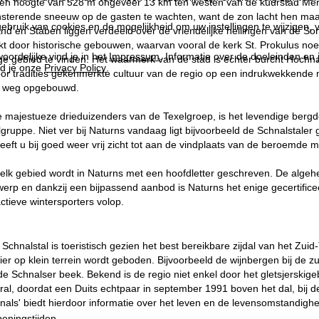
 een hoogte van 528 m ongeveer 13 km ten westen van de kuurstad Mera
insterende sneeuw op de gasten te wachten, want de zon lacht hen maar
ebruik van cookies en de mogelijkheid om uw instellingen te wijzigen, v
and en Staben liggen verdeeld over de vriendelijke hellingen van de S
t door historische gebouwen, waarvan vooral de kerk St. Prokulus noe
oordelijke vind je in het
Impressum
. Informatie over de doeleinden en
ige gebied te vinden. Het waarmerk van de stad is echter burcht Hochn
d je onze
Privacy Policy
.
door tradities gekenmerkte cultuur van de regio op een indrukwekkende m
e weg opgebouwd.
majestueze drieduizenders van de Texelgroep, is het levendige bergdor
gruppe. Niet ver bij Naturns vandaag ligt bijvoorbeeld de Schnalstaler gl
eeft u bij goed weer vrij zicht tot aan de vindplaats van de beroemde m
elk gebied wordt in Naturns met een hoofdletter geschreven. De algeh
rp en dankzij een bijpassend aanbod is Naturns het enige gecertificee
ctieve wintersporters volop.
Schnalstal is toeristisch gezien het best bereikbare zijdal van het Zuid
er op klein terrein wordt geboden. Bijvoorbeeld de wijnbergen bij de zuid
e Schnalser beek. Bekend is de regio niet enkel door het gletsjerskigeb
oral, doordat een Duits echtpaar in september 1991 boven het dal, bi
als' biedt hierdoor informatie over het leven en de levensomstandighed
eningstijden