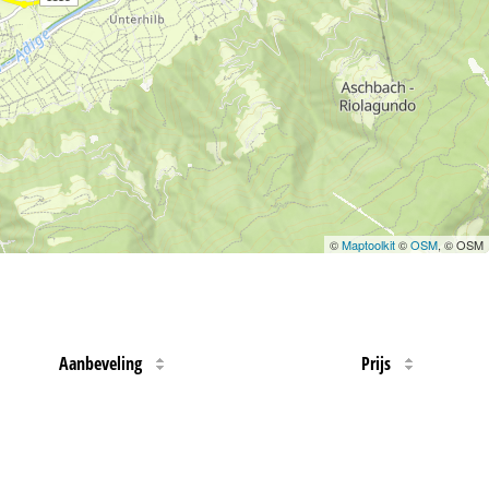
©
Maptoolkit
©
OSM
, © OSM
Aanbeveling
Prijs