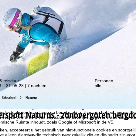
gte van onze kortingsacties!
& reisduur
Personen
 – 31-05-28 | 7 nachten
alle
Schnalstal
Naturns
liseren, gebruiken we cookies om gebruiksinformatie te verzamelen, d
rs. Gebruiksprofielen worden aangemaakt op basis van uw activiteite
formatie. Deze gebruiksprofielen worden gebruikt voor statistische ana
ersport
Naturns - zonovergoten bergdo
ndividualiseerde reclame en bereikmeting. Hiervoor hebben wij uw to
at ook de overdracht van bepaalde persoonlijke gegevens aan derde aa
ische Ruimte inhoudt, zoals Google of Microsoft in de VS.
kken, accepteert u het gebruik van niet-functionele cookies en soortgeli
we alleen diensten die technisch noodzakelijk zijn en die nodig zijn voor