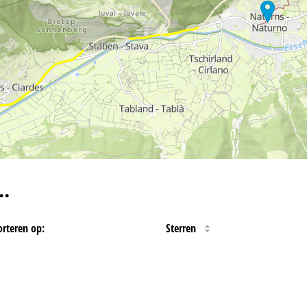
…
orteren op:
Sterren