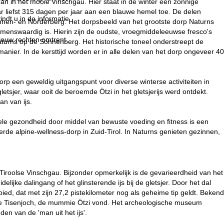
n in het mooie Vinschgau. Hier staat in de winter een zonnige
 liefst 315 dagen per jaar aan een blauwe hemel toe. De delen
indt u in de informatie
onnen- en Nörderberg. Het dorpsbeeld van het grootste dorp Naturns
menswaardig is. Hierin zijn de oudste, vroegmiddeleeuwse fresco's
 jouw rechten omtrent
aturns op de Sonnenberg. Het historische toneel onderstreept de
anier. In de kersttijd worden er in alle delen van het dorp ongeveer 40
p een geweldig uitgangspunt voor diverse winterse activiteiten in
etsjer, waar ooit de beroemde Ötzi in het gletsjerijs werd ontdekt.
an van ijs.
ele gezondheid door middel van bewuste voeding en fitness is een
rde alpine-wellness-dorp in Zuid-Tirol. In Naturns genieten gezinnen,
-Tiroolse Vinschgau. Bijzonder opmerkelijk is de gevarieerdheid van het
elijke dalingang of het glinsterende ijs bij de gletsjer. Door het dal
ied, dat met zijn 27,2 pistekilometer nog als geheime tip geldt. Bekend
j de Tisenjoch, de mummie Ötzi vond. Het archeologische museum
en van de 'man uit het ijs'.