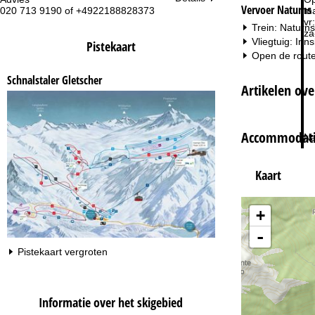
Vervoer Naturns
020 713 9190 of +4922188828373
ma
vr:
Trein: Naturns
za
Vliegtuig: Inn
Pistekaart
Open de route
Schnalstaler Gletscher
Artikelen ove
Accommodatie
Na
Kaart
+
-
Pistekaart vergroten
Informatie over het skigebied