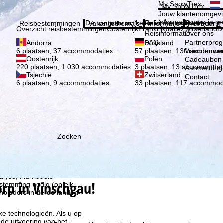
Kies 
My SnowTrex
My SnowTrex
Aanmelden
Jouw klantenomgevi
informatie over je g
De nieuwste artikelen in ons magazine
Reisinformatie
Over ons
Reisbestemmingen
Vakantiethema's
Informatie
Het bedrijf
Overzicht reisbestemmingen
Oostenrijk
Frankrijk
Italië
Zwitserland
D
Reisinformatie
Over ons
FAQ
Partnerpro
Andorra
Duitsland
Vriendenwer
6 plaatsen, 37 accommodaties
57 plaatsen, 130 accommod
Oostenrijk
Polen
Cadeaubon
220 plaatsen, 1.030 accommodaties
3 plaatsen, 13 accommodat
Aanmelding 
Tsjechië
Zwitserland
Contact
6 plaatsen, 9 accommodaties
33 plaatsen, 117 accommod
Zoeken
ie wij, TravelTrex GmbH,
n met behulp van
lyse, individuele
rp in Vinschgau!
estemming nodig (op elk
nbieders in derde landen
jke technologieën. Als u op
 de uitvoering van het