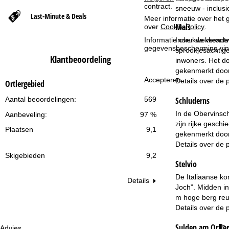
contract.
sneeuw - inclus
Last-Minute & Deals
t
Meer informatie over het g
Mals
over
Cookie-Policy
.
p
Indrukwekkende 
Informatie over de verantw
gegevensbescherming vin
sprookjesachtig
Klantbeoordeling
a
inwoners. Het do
gekenmerkt doo
Accepteren
Details over de 
g
Ortlergebied
Schluderns
Aantal beoordelingen:
569
i
In de Obervinsch
Aanbeveling:
97 %
n
zijn rijke gesch
Plaatsen
9,1
gekenmerkt door 
a
Details over de 
Skigebieden
9,2
Stelvio
De Italiaanse kon
Details
Joch”. Midden in
m hoge berg reu
Details over de 
Sulden am Ortler
Advies
Op