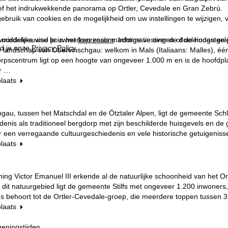
ief het indrukwekkende panorama op Ortler, Cevedale en Gran Zebrú.
ebruik van cookies en de mogelijkheid om uw instellingen te wijzigen, v
middeleeuwse bouwwerken zoals machtige vestingen of de hoogstgele
oordelijke vind je in het
Impressum
. Informatie over de doeleinden en
d je onze
Privacy Policy
.
e landschap van Obervinschgau: welkom in Mals (Italiaans: Malles), é
rpscentrum ligt op een hoogte van ongeveer 1.000 m en is de hoofdpla
r …
plaats
gau, tussen het Matschdal en de Ötztaler Alpen, ligt de gemeente Schl
iedenis als traditioneel bergdorp met zijn beschilderde huisgevels en d
een verregaande cultuurgeschiedenis en vele historische getuigenisse
plaats
ing Victor Emanuel III erkende al de natuurlijke schoonheid van het Ortl
 dit natuurgebied ligt de gemeente Stilfs met ongeveer 1.200 inwoners,
s behoort tot de Ortler-Cevedale-groep, die meerdere toppen tussen 
plaats
eningstijden