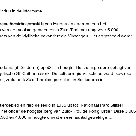
indt u in de informatie
gen Benedictijnerabdij van Europa en daaromheen het
 jouw rechten omtrent
én van de mooiste gemeentes in Zuid-Tirol met ongeveer 5.000
ats van de idyllische vakantieregio Vinschgau. Het dorpsbeeld wordt
uderns (it. Sluderno) op 921 m hoogte. Het zonnige dorp getuigt van
e gotische St. Catharinakerk. De cultuurregio Vinschgau wordt sowieso
n, zodat ook Zuid-Tiroolse gebruiken in Schluderns in …
ergebied en riep de regio in 1935 uit tot “Nationaal Park Stilfser
 net onder de hoogste berg van Zuid-Tirol, de König Ortler. Deze 3.905
3.500 en 4.000 m hoogte omvat en een aantal geweldige …