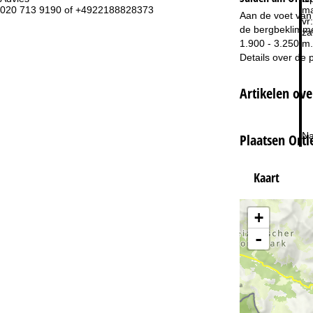
020 713 9190 of +4922188828373
ma
Aan de voet van 
vr:
de bergbeklimmer
za
1.900 - 3.250 m.
Details over de 
Artikelen ove
Na
Plaatsen Ortl
Kaart
+
-