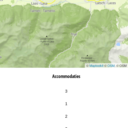
©
Maptoolkit
©
OSM
, © OSM
Accommodaties
3
1
2