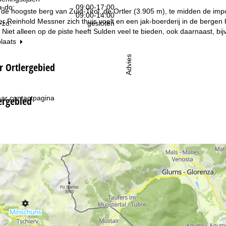
-do:
09:00-17:00
de hoogste berg van Zuid-Tirol, de Ortler (3.905 m), te midden de impos
09:00-14:00
 Reinhold Messner zich thuis voelt en een jak-boerderij in de bergen h
-zo:
gesloten
 Niet alleen op de piste heeft Sulden veel te bieden, ook daarnaast, bi
plaats
Advies
r Ortlergebied
ar contactpagina
ergebied