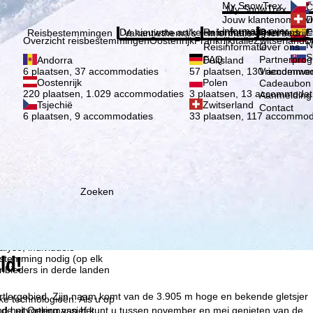
Kies 
My SnowTrex
Č
My SnowTrex
Aanmelden
Jouw klantenomgevi
D
informatie over je g
De nieuwste artikelen in ons magazine
Reisinformatie
Over ons
E
Reisbestemmingen
Vakantiethema's
Informatie
Het bedrijf
Overzicht reisbestemmingen
Oostenrijk
Frankrijk
Italië
Zwitserland
D
N
Reisinformatie
Over ons
S
FAQ
Partnerpro
Andorra
Duitsland
Vriendenwer
6 plaatsen, 37 accommodaties
57 plaatsen, 130 accommod
Oostenrijk
Polen
Cadeaubon
220 plaatsen, 1.029 accommodaties
3 plaatsen, 13 accommodat
Aanmelding 
Tsjechië
Zwitserland
Contact
6 plaatsen, 9 accommodaties
33 plaatsen, 117 accommod
Zoeken
ie wij, TravelTrex GmbH,
n met behulp van
lyse, individuele
ld!
estemming nodig (op elk
nbieders in derde landen
 Ortlergebied. Zijn naam komt van de 3.905 m hoge en bekende gletsjer
jke technologieën. Als u op
Rond het Ortlermassief kunt u tussen november en mei genieten van de
 de uitvoering van het