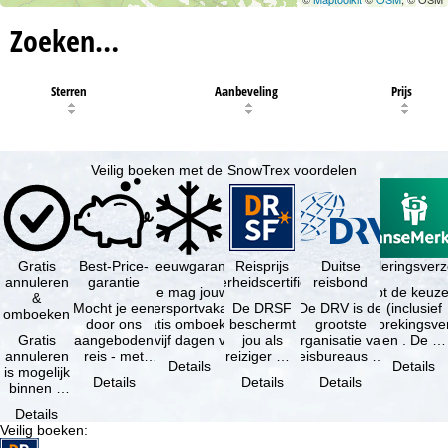
Zoeken…
Sterren
Aanbeveling
Prijs
Veilig boeken met de SnowTrex voordelen
Gratis
Best-Price-
Sneeuwgarantie
Reisprijs
Reisannuleringsver
Duitse
annuleren
garantie
zekerheidscertificaat
reisbond
Je mag jouw
Je hebt de keuze
&
Mocht je een
wintersportvakantie
De DRSF
De DRV is de
(inclusief
omboeken
door ons
gratis omboeken
beschermt
grootste
reisonderbrekingsve
Gratis
aangeboden
als vijf dagen voor
jou als
organisatie van
en . De …
annuleren
reis - met
de …
reiziger met
reisbureaus en
Details
Details
is mogelijk
dezelfde
een
reisorganisaties
Details
Details
Details
binnen 5
beschikbaarheid
pakketreis
in Duitsland. …
dagen na
en inbegrepen
of
Details
de
…
gekoppelde
Veilig boeken
:
boeking,
services bij