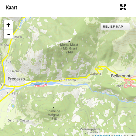
Kaart
+
RELIEF MAP
-
©
Maptoolkit
©
OSM
, © OSM