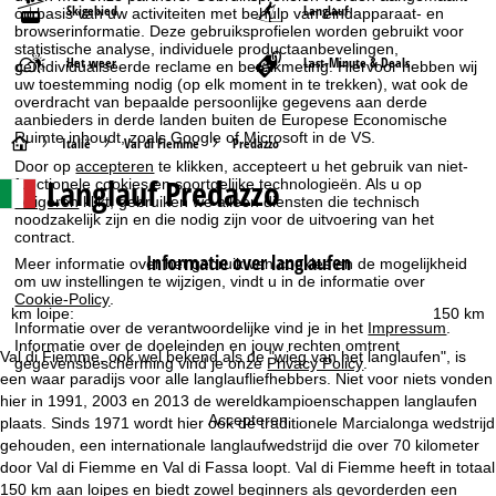
Skigebied
Langlauf
op basis van uw activiteiten met behulp van eindapparaat- en
browserinformatie. Deze gebruiksprofielen worden gebruikt voor
statistische analyse, individuele productaanbevelingen,
Het weer
Last-Minute & Deals
geïndividualiseerde reclame en bereikmeting. Hiervoor hebben wij
uw toestemming nodig (op elk moment in te trekken), wat ook de
overdracht van bepaalde persoonlijke gegevens aan derde
aanbieders in derde landen buiten de Europese Economische
Ruimte inhoudt, zoals Google of Microsoft in de VS.
S
Italië
Val di Fiemme
Predazzo
Door op
accepteren
te klikken, accepteert u het gebruik van niet-
Langlauf Predazzo
functionele cookies en soortgelijke technologieën. Als u op
t
weigeren
klikt, gebruiken we alleen diensten die technisch
noodzakelijk zijn en die nodig zijn voor de uitvoering van het
a
contract.
Informatie over langlaufen
Meer informatie over het gebruik van cookies en de mogelijkheid
r
om uw instellingen te wijzigen, vindt u in de informatie over
Cookie-Policy
.
km loipe:
150 km
t
Informatie over de verantwoordelijke vind je in het
Impressum
.
Informatie over de doeleinden en jouw rechten omtrent
Val di Fiemme, ook wel bekend als de "wieg van het langlaufen", is
gegevensbescherming vind je onze
Privacy Policy
.
p
een waar paradijs voor alle langlaufliefhebbers. Niet voor niets vonden
hier in 1991, 2003 en 2013 de wereldkampioenschappen langlaufen
a
Accepteren
plaats. Sinds 1971 wordt hier ook de traditionele Marcialonga wedstrijd
gehouden, een internationale langlaufwedstrijd die over 70 kilometer
g
door Val di Fiemme en Val di Fassa loopt. Val di Fiemme heeft in totaal
150 km aan loipes en biedt zowel beginners als gevorderden een