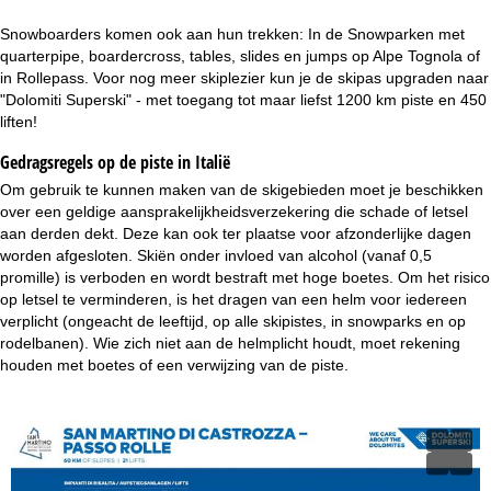
Snowboarders komen ook aan hun trekken: In de Snowparken met
quarterpipe, boardercross, tables, slides en jumps op Alpe Tognola of
in Rollepass. Voor nog meer skiplezier kun je de skipas upgraden naar
"Dolomiti Superski" - met toegang tot maar liefst 1200 km piste en 450
liften!
Gedragsregels op de piste in Italië
Om gebruik te kunnen maken van de skigebieden moet je beschikken
over een geldige aansprakelijkheidsverzekering die schade of letsel
aan derden dekt. Deze kan ook ter plaatse voor afzonderlijke dagen
worden afgesloten. Skiën onder invloed van alcohol (vanaf 0,5
promille) is verboden en wordt bestraft met hoge boetes. Om het risico
op letsel te verminderen, is het dragen van een helm voor iedereen
verplicht (ongeacht de leeftijd, op alle skipistes, in snowparks en op
rodelbanen). Wie zich niet aan de helmplicht houdt, moet rekening
houden met boetes of een verwijzing van de piste.