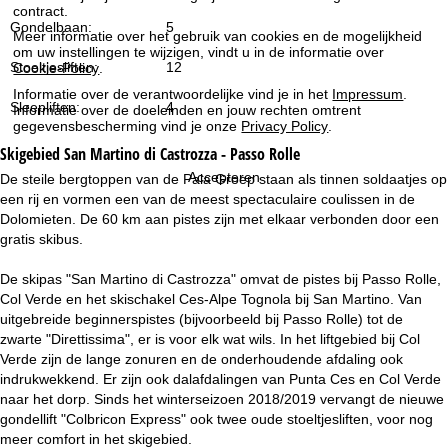
i
contract.
Gondelbaan:
5
Meer informatie over het gebruik van cookies en de mogelijkheid
n
om uw instellingen te wijzigen, vindt u in de informatie over
Stoeltjesliften:
12
Cookie-Policy
.
a
Informatie over de verantwoordelijke vind je in het
Impressum
.
Sleepliften:
4
Informatie over de doeleinden en jouw rechten omtrent
gegevensbescherming vind je onze
Privacy Policy
.
Skigebied
San Martino di Castrozza - Passo Rolle
Accepteren
De steile bergtoppen van de Pala Groep staan als tinnen soldaatjes op
een rij en vormen een van de meest spectaculaire coulissen in de
Dolomieten. De 60 km aan pistes zijn met elkaar verbonden door een
gratis skibus.
De skipas "San Martino di Castrozza" omvat de pistes bij Passo Rolle,
Col Verde en het skischakel Ces-Alpe Tognola bij San Martino. Van
uitgebreide beginnerspistes (bijvoorbeeld bij Passo Rolle) tot de
zwarte "Direttissima", er is voor elk wat wils. In het liftgebied bij Col
Verde zijn de lange zonuren en de onderhoudende afdaling ook
indrukwekkend. Er zijn ook dalafdalingen van Punta Ces en Col Verde
naar het dorp. Sinds het winterseizoen 2018/2019 vervangt de nieuwe
gondellift "Colbricon Express" ook twee oude stoeltjesliften, voor nog
meer comfort in het skigebied.