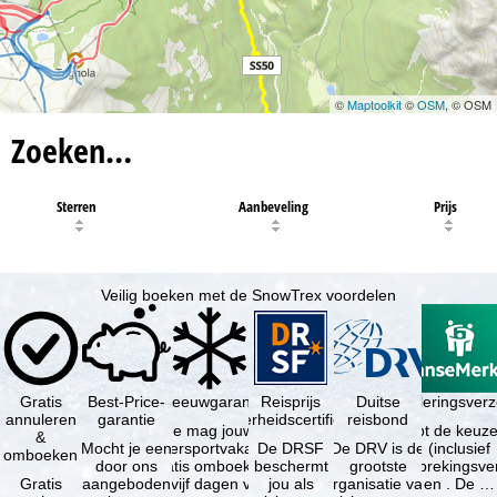
©
Maptoolkit
©
OSM
, © OSM
Zoeken…
Sterren
Aanbeveling
Prijs
Veilig boeken met de SnowTrex voordelen
Gratis
Best-Price-
Sneeuwgarantie
Reisprijs
Reisannuleringsver
Duitse
annuleren
garantie
zekerheidscertificaat
reisbond
Je mag jouw
Je hebt de keuze
&
Mocht je een
wintersportvakantie
De DRSF
De DRV is de
(inclusief
omboeken
door ons
gratis omboeken
beschermt
grootste
reisonderbrekingsve
Gratis
aangeboden
als vijf dagen voor
jou als
organisatie van
en . De …