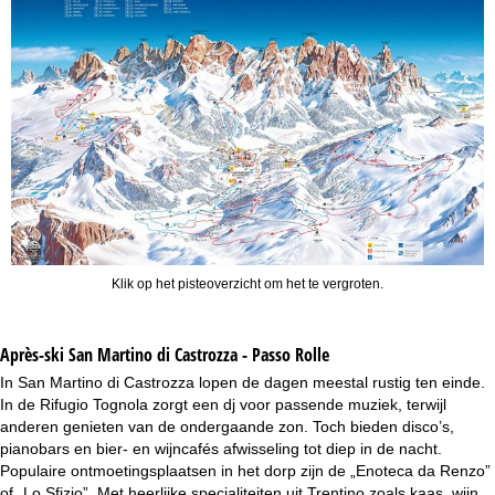
Klik op het pisteoverzicht om het te vergroten.
Après-ski San Martino di Castrozza - Passo Rolle
In San Martino di Castrozza lopen de dagen meestal rustig ten einde.
In de Rifugio Tognola zorgt een dj voor passende muziek, terwijl
anderen genieten van de ondergaande zon. Toch bieden disco’s,
pianobars en bier- en wijncafés afwisseling tot diep in de nacht.
Populaire ontmoetingsplaatsen in het dorp zijn de „Enoteca da Renzo”
of „Lo Sfizio”. Met heerlijke specialiteiten uit Trentino zoals kaas, wijn,