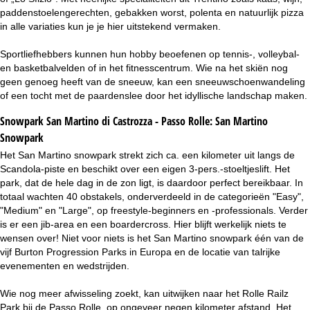
paddenstoelengerechten, gebakken worst, polenta en natuurlijk pizza
in alle variaties kun je je hier uitstekend vermaken.
Sportliefhebbers kunnen hun hobby beoefenen op tennis-, volleybal-
en basketbalvelden of in het fitnesscentrum. Wie na het skiën nog
geen genoeg heeft van de sneeuw, kan een sneeuwschoenwandeling
of een tocht met de paardenslee door het idyllische landschap maken.
Snowpark San Martino di Castrozza - Passo Rolle:
San Martino
Snowpark
Het San Martino snowpark strekt zich ca. een kilometer uit langs de
Scandola-piste en beschikt over een eigen 3-pers.-stoeltjeslift. Het
park, dat de hele dag in de zon ligt, is daardoor perfect bereikbaar. In
totaal wachten 40 obstakels, onderverdeeld in de categorieën "Easy",
"Medium" en "Large", op freestyle-beginners en -professionals. Verder
is er een jib-area en een boardercross. Hier blijft werkelijk niets te
wensen over! Niet voor niets is het San Martino snowpark één van de
vijf Burton Progression Parks in Europa en de locatie van talrijke
evenementen en wedstrijden.
Wie nog meer afwisseling zoekt, kan uitwijken naar het Rolle Railz
Park bij de Passo Rolle, op ongeveer negen kilometer afstand. Het