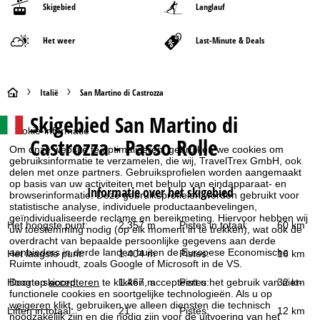
Skigebied
Langlauf
Het weer
Last-Minute & Deals
S
Italië
San Martino di Castrozza
Skigebied
San Martino di
t
Cookie-informatie
Castrozza - Passo Rolle
Om onze website te optimaliseren, gebruiken we cookies om
a
gebruiksinformatie te verzamelen, die wij, TravelTrex GmbH, ook
delen met onze partners. Gebruiksprofielen worden aangemaakt
r
op basis van uw activiteiten met behulp van eindapparaat- en
Informatie over het skigebied
browserinformatie. Deze gebruiksprofielen worden gebruikt voor
statistische analyse, individuele productaanbevelingen,
t
geïndividualiseerde reclame en bereikmeting. Hiervoor hebben wij
Het hoogste punt:
2.357 m
Pistes in totaal:
60 km
uw toestemming nodig (op elk moment in te trekken), wat ook de
p
overdracht van bepaalde persoonlijke gegevens aan derde
aanbieders in derde landen buiten de Europese Economische
Het laagste punt:
1.404 m
Pistes:
16 km
Ruimte inhoudt, zoals Google of Microsoft in de VS.
a
Hoogte skioord:
1.467 m
Pistes:
32 km
Door op
accepteren
te klikken, accepteert u het gebruik van niet-
functionele cookies en soortgelijke technologieën. Als u op
g
weigeren
klikt, gebruiken we alleen diensten die technisch
Liften in totaal:
21
Pistes:
12 km
noodzakelijk zijn en die nodig zijn voor de uitvoering van het