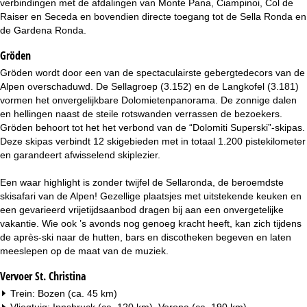
verbindingen met de afdalingen van Monte Pana, Ciampinoi, Col de
i
Raiser en Seceda en bovendien directe toegang tot de Sella Ronda en
de Gardena Ronda.
n
Gröden
a
Gröden wordt door een van de spectaculairste gebergtedecors van de
Alpen overschaduwd. De Sellagroep (3.152) en de Langkofel (3.181)
vormen het onvergelijkbare Dolomietenpanorama. De zonnige dalen
en hellingen naast de steile rotswanden verrassen de bezoekers.
Gröden behoort tot het het verbond van de “Dolomiti Superski”-skipas.
Deze skipas verbindt 12 skigebieden met in totaal 1.200 pistekilometer
en garandeert afwisselend skiplezier.
Een waar highlight is zonder twijfel de Sellaronda, de beroemdste
skisafari van de Alpen! Gezellige plaatsjes met uitstekende keuken en
een gevarieerd vrijetijdsaanbod dragen bij aan een onvergetelijke
vakantie. Wie ook ’s avonds nog genoeg kracht heeft, kan zich tijdens
de après-ski naar de hutten, bars en discotheken begeven en laten
meeslepen op de maat van de muziek.
Vervoer St. Christina
Trein: Bozen (ca. 45 km)
Vliegtuig: Innsbruck (ca. 120 km), Verona (ca. 190 km)