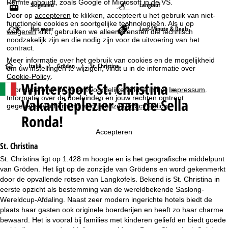
Ruimte inhoudt, zoals Google of Microsoft in de VS.
Skigebied
Langlauf
Door op
accepteren
te klikken, accepteert u het gebruik van niet-
functionele cookies en soortgelijke technologieën. Als u op
Het weer
Last-Minute & Deals
weigeren
klikt, gebruiken we alleen diensten die technisch
noodzakelijk zijn en die nodig zijn voor de uitvoering van het
contract.
Meer informatie over het gebruik van cookies en de mogelijkheid
S
Italië
Gröden
St. Christina
om uw instellingen te wijzigen, vindt u in de informatie over
Cookie-Policy
.
Wintersport
St. Christina -
t
Informatie over de verantwoordelijke vind je in het
Impressum
.
Informatie over de doeleinden en jouw rechten omtrent
Vakantieplezier aan de Sella
gegevensbescherming vind je onze
Privacy Policy
.
a
Ronda!
r
Accepteren
St. Christina
t
St. Christina ligt op 1.428 m hoogte en is het geografische middelpunt
van Gröden. Het ligt op de zonzijde van Grödens en word gekenmerkt
p
door de opvallende rotsen van Langkofels. Bekend is St. Christina in
eerste opzicht als bestemming van de wereldbekende Saslong-
a
Wereldcup-Afdaling. Naast zeer modern ingerichte hotels biedt de
plaats haar gasten ook originele boerderijen en heeft zo haar charme
g
bewaard. Het is vooral bij families met kinderen geliefd en biedt goede