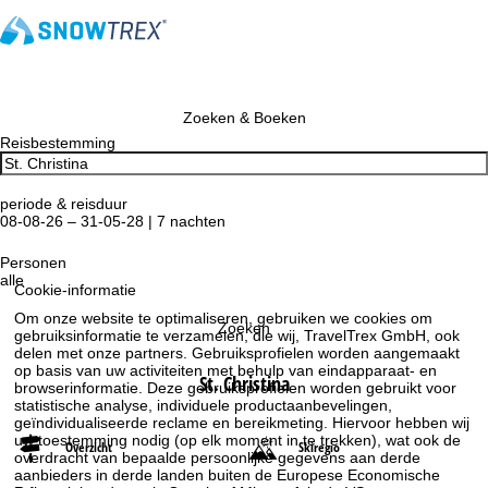
Zoeken & Boeken
Reisbestemming
periode & reisduur
08-08-26 – 31-05-28 | 7 nachten
Personen
alle
Cookie-informatie
Om onze website te optimaliseren, gebruiken we cookies om
Zoeken
gebruiksinformatie te verzamelen, die wij, TravelTrex GmbH, ook
delen met onze partners. Gebruiksprofielen worden aangemaakt
op basis van uw activiteiten met behulp van eindapparaat- en
St. Christina
browserinformatie. Deze gebruiksprofielen worden gebruikt voor
statistische analyse, individuele productaanbevelingen,
geïndividualiseerde reclame en bereikmeting. Hiervoor hebben wij
uw toestemming nodig (op elk moment in te trekken), wat ook de
Overzicht
Skiregio
overdracht van bepaalde persoonlijke gegevens aan derde
aanbieders in derde landen buiten de Europese Economische