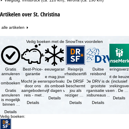
Artikelen over St. Christina
alle artikelen
Veilig boeken met de SnowTrex voordelen
Gratis
Best-Price-
Sneeuwgarantie
Reisprijs
Reisannuleringsver
Duitse
annuleren
garantie
zekerheidscertificaat
reisbond
Je mag jouw
Je hebt de keuze
&
Mocht je een
wintersportvakantie
De DRSF
De DRV is de
(inclusief
omboeken
door ons
gratis omboeken
beschermt
grootste
reisonderbrekingsve
Gratis
aangeboden
als vijf dagen voor
jou als
organisatie van
en . De …
annuleren
reis - met
de …
reiziger met
reisbureaus en
Details
Details
is mogelijk
dezelfde
een
reisorganisaties
Details
Details
Details
binnen 5
beschikbaarheid
pakketreis
in Duitsland. …
dagen na
en inbegrepen
of
Details
de
…
gekoppelde
Veilig boeken
:
boeking,
services bij
als jouw
…
vakantie …